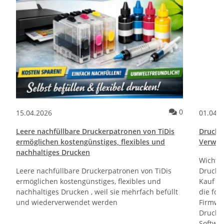
ommentare
Kommentare
0
15.04.2026
01.04.
Leere nachfüllbare Druckerpatronen von TiDis
Drucktr
ermöglichen kostengünstiges, flexibles und
Verwen
nachhaltiges Drucken
Wichti
Leere nachfüllbare Druckerpatronen von TiDis
Drucker
ermöglichen kostengünstiges, flexibles und
Kauf un
nachhaltiges Drucken , weil sie mehrfach befüllt
die fol
und wiederverwendet werden
Firmwa
Drucker
Softwa