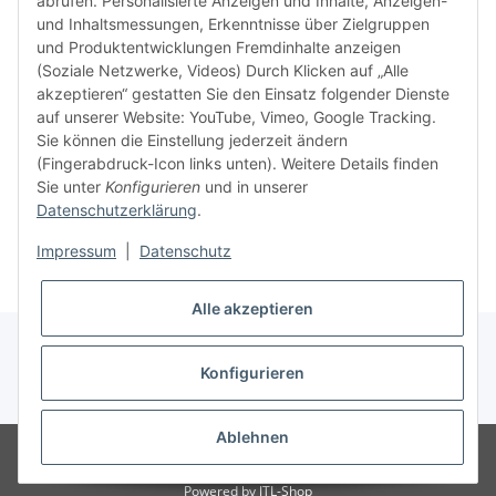
abrufen. Personalisierte Anzeigen und Inhalte, Anzeigen-
idealer
und Inhaltsmessungen, Erkenntnisse über Zielgruppen
in Ihr
und Produktentwicklungen Fremdinhalte anzeigen
Kompati
(Soziale Netzwerke, Videos) Durch Klicken auf „Alle
sicherz
akzeptieren“ gestatten Sie den Einsatz folgender Dienste
dass Si
auf unserer Website: YouTube, Vimeo, Google Tracking.
haben u
Sie können die Einstellung jederzeit ändern
aktuell
(Fingerabdruck-Icon links unten). Weitere Details finden
Sie unter
Konfigurieren
und in unserer
Datenschutzerklärung
.
Weiter
Weiter
Impressum
|
Datenschutz
Alle akzeptieren
Konfigurieren
* Alle Preise inkl. gesetzlicher USt., zzgl.
Versand
Ablehnen
© Ingo Schacht
Besucherzähler: 8736568
Ladenpreise können von
Shoppreisen abweichen:
Powered by
JTL-Shop