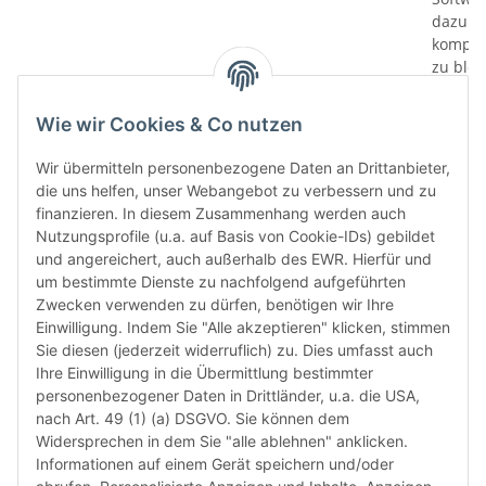
dazu di
kompati
zu bloc
gewährl
Prüfung
Wie wir Cookies & Co nutzen
prüfen 
den le
Wir übermitteln personenbezogene Daten an Drittanbieter,
automa
die uns helfen, unser Webangebot zu verbessern und zu
„6-Mona
finanzieren. In diesem Zusammenhang werden auch
Verwen
Nutzungsprofile (u.a. auf Basis von Cookie-IDs) gebildet
das let
und angereichert, auch außerhalb des EWR. Hierfür und
Monate
um bestimmte Dienste zu nachfolgend aufgeführten
die Chi
Zwecken verwenden zu dürfen, benötigen wir Ihre
bereit
Einwilligung. Indem Sie "Alle akzeptieren" klicken, stimmen
Herstel
Sie diesen (jederzeit widerruflich) zu. Dies umfasst auch
Rückga
Ihre Einwilligung in die Übermittlung bestimmter
weisen 
personenbezogener Daten in Drittländer, u.a. die USA,
Rückga
nach Art. 49 (1) (a) DSGVO. Sie können dem
ausgesc
Widersprechen in dem Sie "alle ablehnen" anklicken.
kürzli
Informationen auf einem Gerät speichern und/oder
verweig