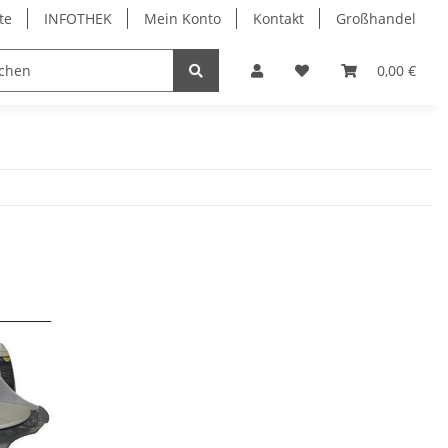
te
INFOTHEK
Mein Konto
Kontakt
Großhandel
 Bürobedarf
PVC Kartendrucker & Zubehör
0,00 €
TiDis