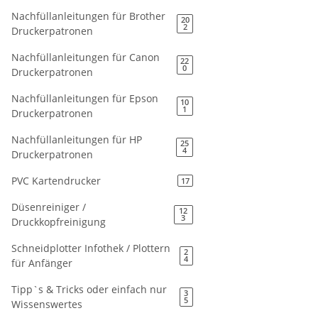
Nachfüllanleitungen für Brother
20
2
Druckerpatronen
Nachfüllanleitungen für Canon
22
0
Druckerpatronen
Nachfüllanleitungen für Epson
10
1
Druckerpatronen
Nachfüllanleitungen für HP
25
4
Druckerpatronen
PVC Kartendrucker
17
Düsenreiniger /
12
3
Druckkopfreinigung
Schneidplotter Infothek / Plottern
2
4
für Anfänger
Tipp`s & Tricks oder einfach nur
3
5
Wissenswertes