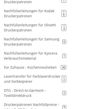
1
Druckerpatronen
Nachfüllanleitungen für Kodak
1
8
Druckerpatronen
Nachfüllanleitungen für Olivetti
1
4
Druckerpatronen
Nachfüllanleitungen für Samsung
6
Druckerpatronen
Nachfüllanleitungen für Kyocera
1
Verbrauchsmaterial
Für Zuhause - Küchenneuheiten
38
Lasertransfer für Farblaserdrucker
1
2
und Farbkopierer
DTG - Direct-to-Garment -
2
Textildirektdruck
Druckerpatronen Nachfüllpreise -
9