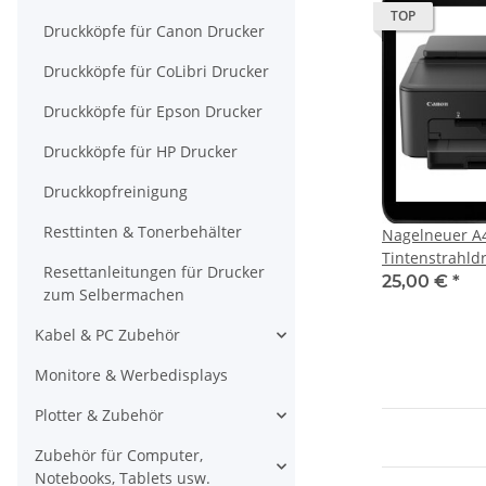
TOP
Druckköpfe für Canon Drucker
Druckköpfe für CoLibri Drucker
Druckköpfe für Epson Drucker
Druckköpfe für HP Drucker
Druckkopfreinigung
Resttinten & Tonerbehälter
Nagelneuer A
Tintenstrahld
Resettanleitungen für Drucker
(Ersatzteillag
25,00 €
*
zum Selbermachen
TS705 ohne D
Patronen
Kabel & PC Zubehör
Monitore & Werbedisplays
Plotter & Zubehör
Zubehör für Computer,
Notebooks, Tablets usw.