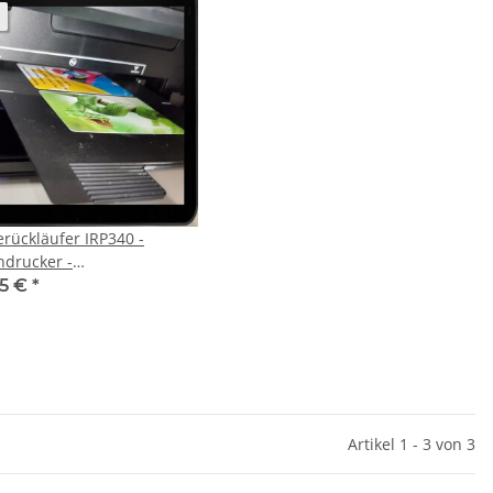
rückläufer IRP340 -
ndrucker -
beiterausweisdrucker - ID
95 €
*
Drucker -
nkartendrucker -
ucke à la Carte mit
ruck in Laborqualität
Artikel 1 - 3 von 3