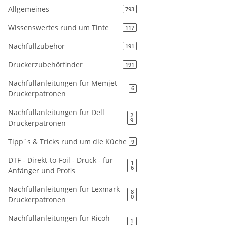
Allgemeines
793
Wissenswertes rund um Tinte
117
Nachfüllzubehör
191
Druckerzubehörfinder
191
Nachfüllanleitungen für Memjet
6
Druckerpatronen
Nachfüllanleitungen für Dell
2
9
Druckerpatronen
Tipp`s & Tricks rund um die Küche
9
DTF - Direkt-to-Foil - Druck - für
1
6
Anfänger und Profis
Nachfüllanleitungen für Lexmark
8
0
Druckerpatronen
Nachfüllanleitungen für Ricoh
1