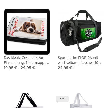
Das ideale Geschenk zur
Sporttasche FLORIDA mit
Einschulung: Federmappe
wechselbarer Lasche - für
mit viel Inhalt und
die Sublimation
19,95 € -
24,95 €
*
24,95 €
*
individuell gestaltbarer
Oberfläche - für Kinder ab 4
Jahre geeignet
TOP