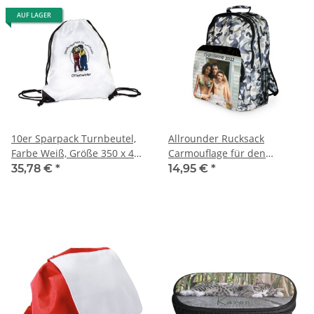
AUF LAGER
10er Sparpack Turnbeutel,
Allrounder Rucksack
Farbe Weiß, Größe 350 x 440
Carmouflage für den
mm
Sublimationsdruck |
35,78 €
*
14,95 €
*
Sublimationsartikel