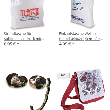
Strandtasche für
Einkaufstasche Weiss mit
Sublimationsdruck mit
Henkel 45x42x9,5cm - für
schwarzem Henkel, Größe
Sublimationsdruck Optimal
8,95 €
*
4,95 €
*
50 x 38 cm |
Mindestabnahme 10 Stück
TOP