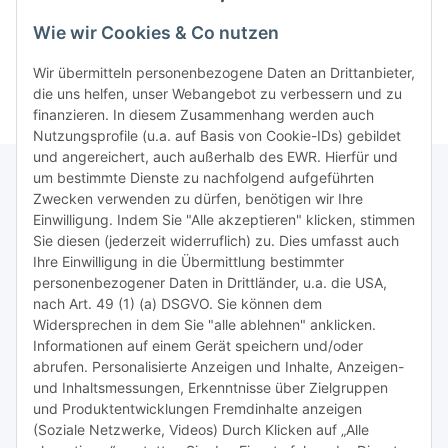
Wie wir Cookies & Co nutzen
>>
Containersucher
>>
Goldinfoseite
Wir übermitteln personenbezogene Daten an Drittanbieter,
die uns helfen, unser Webangebot zu verbessern und zu
finanzieren. In diesem Zusammenhang werden auch
Nutzungsprofile (u.a. auf Basis von Cookie-IDs) gebildet
und angereichert, auch außerhalb des EWR. Hierfür und
um bestimmte Dienste zu nachfolgend aufgeführten
Zwecken verwenden zu dürfen, benötigen wir Ihre
TiDis Lizenzsystem
Einwilligung. Indem Sie "Alle akzeptieren" klicken, stimmen
Sie diesen (jederzeit widerruflich) zu. Dies umfasst auch
Ihre Einwilligung in die Übermittlung bestimmter
Meist besuchte Seiten:
personenbezogener Daten in Drittländer, u.a. die USA,
nach Art. 49 (1) (a) DSGVO. Sie können dem
Tipps & Tricks rund um Sublimation
Widersprechen in dem Sie "alle ablehnen" anklicken.
Informationen auf einem Gerät speichern und/oder
TiDis Videos auf Youtube
abrufen. Personalisierte Anzeigen und Inhalte, Anzeigen-
und Inhaltsmessungen, Erkenntnisse über Zielgruppen
Nachfüllpreise für Druckerpatronen
und Produktentwicklungen Fremdinhalte anzeigen
Refillservice Patronen verpacken
(Soziale Netzwerke, Videos) Durch Klicken auf „Alle