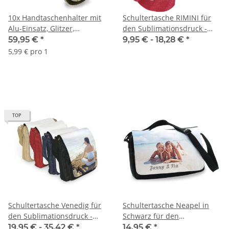
10x Handtaschenhalter mit
Schultertasche RIMINI für
Alu-Einsatz, Glitzer,
den Sublimationsdruck -
verschiedene Ausführungen
verschiedene Farben
59,95 €
*
9,95 € -
18,28 €
*
erhältlich |
5,99 € pro 1
Mindestabnahme 5 Stück je
Farbe
TOP
Schultertasche Venedig für
Schultertasche Neapel in
den Sublimationsdruck -
Schwarz für den
verschiedene Farben
Sublimationsdruck
19,95 € -
35,42 €
*
14,95 €
*