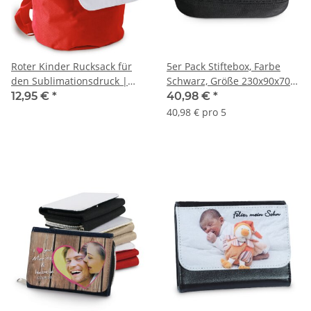
Roter Kinder Rucksack für
5er Pack Stiftebox, Farbe
den Sublimationsdruck |
Schwarz, Größe 230x90x70
Sublimationsartikel
mm
12,95 €
*
40,98 €
*
40,98 € pro 5