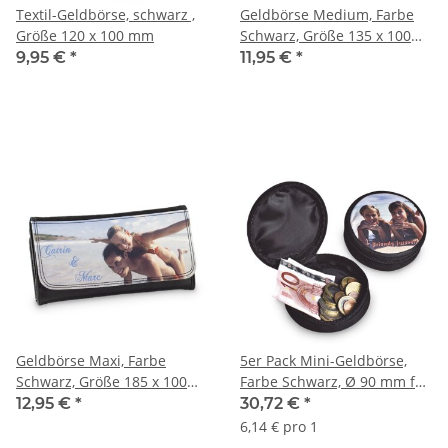
Textil-Geldbörse, schwarz ,
Geldbörse Medium, Farbe
Größe 120 x 100 mm
Schwarz, Größe 135 x 100
mm für den
9,95 €
*
11,95 €
*
Sublimationsdruck
Geldbörse Maxi, Farbe
5er Pack Mini-Geldbörse,
Schwarz, Größe 185 x 100
Farbe Schwarz, Ø 90 mm für
mm für Sublimationsdruck
den Sublimationsdruck
12,95 €
*
30,72 €
*
6,14 € pro 1