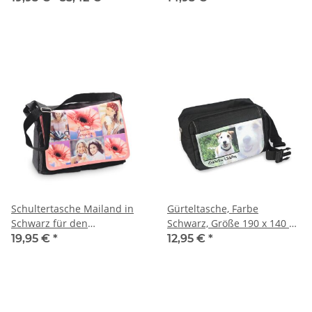
erhältlich |
340x200x80mm |
Mindestabnahme 5 Stück je
Mindestabnahme 5 Stück
Farbe
Schultertasche Mailand in
Gürteltasche, Farbe
Schwarz für den
Schwarz, Größe 190 x 140 x
Sublimationstdruck - 400 x
110 mm
19,95 €
*
12,95 €
*
280 x 100 mm |
Mindestabnahme 5 Stück