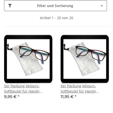
Filter und Sortierung
Artikel 1 - 20 von 20
5er Packung Velours-
5er Packung Velours-
Softbeutel für Handy,
Softbeutel für Handy,
Kamera, MP3-Player,
Kamera, MP3-Player,
9,95 €
*
11,95 €
*
Sonnenbrille - 75 x 150 mm
Sonnenbrille - 90 x 175 mm