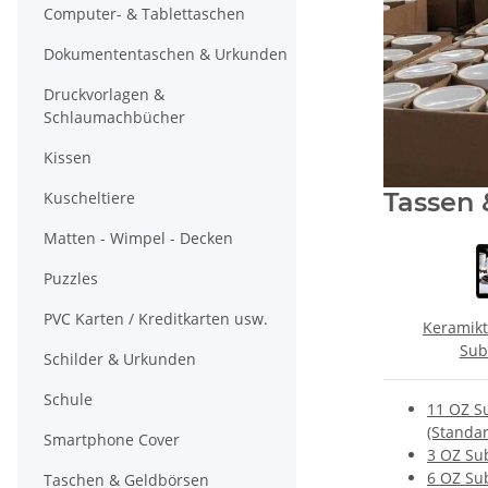
Computer- & Tablettaschen
Dokumententaschen & Urkunden
Druckvorlagen &
Schlaumachbücher
Kissen
Tassen 
Kuscheltiere
Matten - Wimpel - Decken
Puzzles
PVC Karten / Kreditkarten usw.
Keramikt
Sub
Schilder & Urkunden
Schule
11 OZ S
(Standar
Smartphone Cover
3 OZ Su
6 OZ Su
Taschen & Geldbörsen