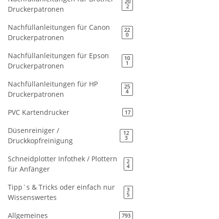
20
2
Druckerpatronen
Nachfüllanleitungen für Canon
22
0
Druckerpatronen
Nachfüllanleitungen für Epson
10
1
Druckerpatronen
Nachfüllanleitungen für HP
25
4
Druckerpatronen
PVC Kartendrucker
17
Düsenreiniger /
12
3
Druckkopfreinigung
Schneidplotter Infothek / Plottern
2
4
für Anfänger
Tipp`s & Tricks oder einfach nur
3
5
Wissenswertes
Allgemeines
793