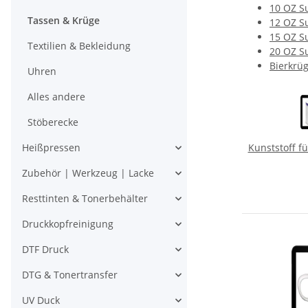
10 OZ S
Tassen & Krüge
12 OZ S
15 OZ S
Textilien & Bekleidung
20 OZ S
Bierkrü
Uhren
Alles andere
Stöberecke
Kunststoff f
Heißpressen
Zubehör | Werkzeug | Lacke
Resttinten & Tonerbehälter
Druckkopfreinigung
DTF Druck
DTG & Tonertransfer
UV Duck