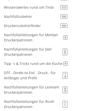
Wissenswertes rund um Tinte
117
Nachfüllzubehör
191
Druckerzubehörfinder
191
Nachfüllanleitungen für Memjet
6
Druckerpatronen
Nachfüllanleitungen für Dell
2
9
Druckerpatronen
Tipp`s & Tricks rund um die Küche
9
DTF - Direkt-to-Foil - Druck - für
1
6
Anfänger und Profis
Nachfüllanleitungen für Lexmark
8
0
Druckerpatronen
Nachfüllanleitungen für Ricoh
1
1
Druckerpatronen