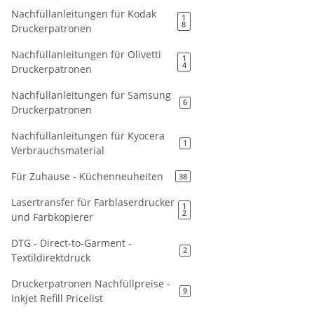
Nachfüllanleitungen für Kodak
1
8
Druckerpatronen
Nachfüllanleitungen für Olivetti
1
4
Druckerpatronen
Nachfüllanleitungen für Samsung
6
Druckerpatronen
Nachfüllanleitungen für Kyocera
1
Verbrauchsmaterial
Für Zuhause - Küchenneuheiten
38
Lasertransfer für Farblaserdrucker
1
2
und Farbkopierer
DTG - Direct-to-Garment -
2
Textildirektdruck
Druckerpatronen Nachfüllpreise -
9
Inkjet Refill Pricelist