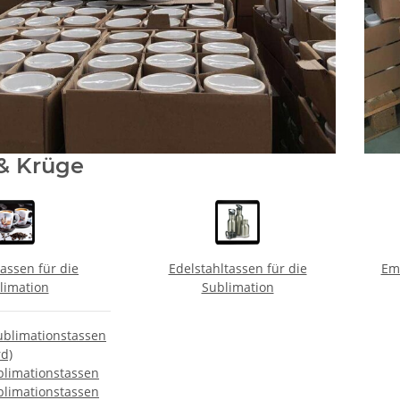
& Krüge
assen für die
Edelstahltassen für die
Ema
limation
Sublimation
ublimationstassen
d)
blimationstassen
blimationstassen