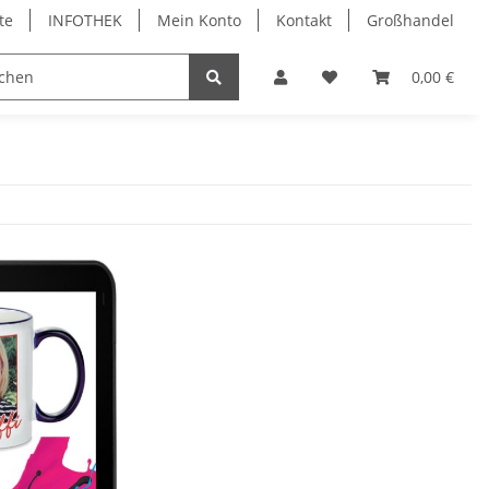
te
INFOTHEK
Mein Konto
Kontakt
Großhandel
 Bürobedarf
PVC Kartendrucker & Zubehör
0,00 €
TiDis