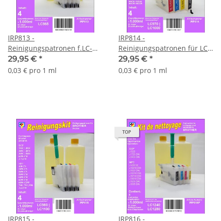
IRP813 -
IRP814 -
Reinigungspatronen f.LC-
Reinigungspatronen für LC-
985 + 1 Liter
1000 + 1 Liter
29,95 €
*
29,95 €
*
Druckkopfreiniger
Druckkopfreiniger
0,03 € pro 1 ml
0,03 € pro 1 ml
TOP
IRP815 -
IRP816 -