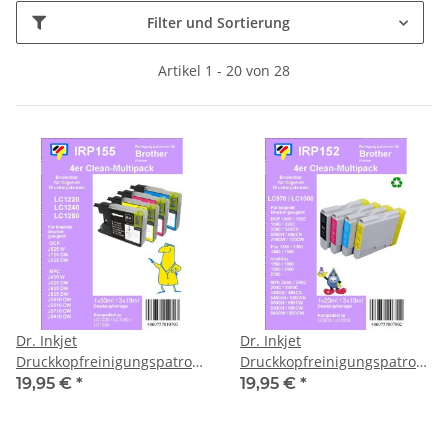
Filter und Sortierung
Artikel 1 - 20 von 28
Dr. Inkjet
Dr. Inkjet
Druckkopfreinigungspatronen
Druckkopfreinigungspatronen
für Brother
für Brother LC970/1000
19,95 €
*
19,95 €
*
LC1220/1240/1280