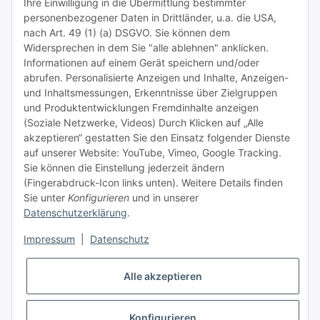
Ihre Einwilligung in die Übermittlung bestimmter
Meist besuchte Seiten:
personenbezogener Daten in Drittländer, u.a. die USA,
nach Art. 49 (1) (a) DSGVO. Sie können dem
Tipps & Tricks rund um Sublimation
Widersprechen in dem Sie "alle ablehnen" anklicken.
Informationen auf einem Gerät speichern und/oder
TiDis Videos auf Youtube
abrufen. Personalisierte Anzeigen und Inhalte, Anzeigen-
und Inhaltsmessungen, Erkenntnisse über Zielgruppen
Nachfüllpreise für Druckerpatronen
und Produktentwicklungen Fremdinhalte anzeigen
Refillservice Patronen verpacken
(Soziale Netzwerke, Videos) Durch Klicken auf „Alle
akzeptieren“ gestatten Sie den Einsatz folgender Dienste
TiDis Druckerwerkstatt
auf unserer Website: YouTube, Vimeo, Google Tracking.
Sie können die Einstellung jederzeit ändern
TiDis PC & Notebookwerkstatt
(Fingerabdruck-Icon links unten). Weitere Details finden
Sie unter
Konfigurieren
und in unserer
TiDis
eScooter Werkstatt
Datenschutzerklärung
.
TiDis Dienstausweis Druckservice
Impressum
|
Datenschutz
TiDis Lizenssystem
Alle akzeptieren
GIC (German Ink Company)
Der Refiller (Infoportal)
Konfigurieren