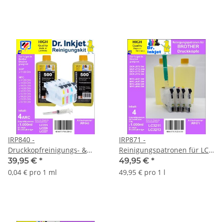
IRP840 -
IRP871 -
Druckkopfreinigungs- &
Reinigungspatronen für LC-
Rettungskit für
3213/3211 + 1 Liter
39,95 €
*
49,95 €
*
LC223/225/227
Druckkopfreiniger
0,04 € pro 1 ml
49,95 € pro 1 l