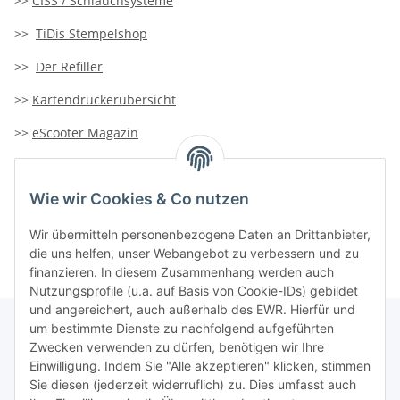
>>
CISS / Schlauchsysteme
>>
TiDis Stempelshop
>>
Der Refiller
>>
Kartendruckerübersicht
>>
eScooter Magazin
>>
TiDis-Solar
Wie wir Cookies & Co nutzen
>>
Containersucher
>>
Goldinfoseite
Wir übermitteln personenbezogene Daten an Drittanbieter,
die uns helfen, unser Webangebot zu verbessern und zu
finanzieren. In diesem Zusammenhang werden auch
Nutzungsprofile (u.a. auf Basis von Cookie-IDs) gebildet
und angereichert, auch außerhalb des EWR. Hierfür und
um bestimmte Dienste zu nachfolgend aufgeführten
Zwecken verwenden zu dürfen, benötigen wir Ihre
TiDis Lizenzsystem
Einwilligung. Indem Sie "Alle akzeptieren" klicken, stimmen
Sie diesen (jederzeit widerruflich) zu. Dies umfasst auch