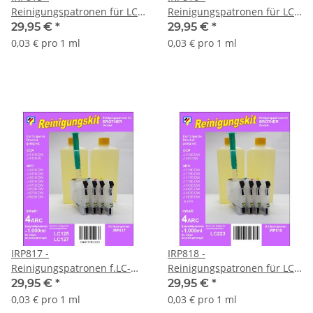
Reinigungspatronen für LC-
Reinigungspatronen für LC-
1100 + 1 Liter
1220 / LC-1240 / LC-1280 + 1
29,95 €
*
29,95 €
*
Druckkopfreiniger
Liter Druckkopfreiniger
0,03 € pro 1 ml
0,03 € pro 1 ml
IRP817 -
IRP818 -
Reinigungspatronen f.LC-
Reinigungspatronen für LC-
123 / LC-125 / LC-127 + 1
223 + 1 Liter Düsenfrei
29,95 €
*
29,95 €
*
Liter Druckkopfreiniger
0,03 € pro 1 ml
0,03 € pro 1 ml