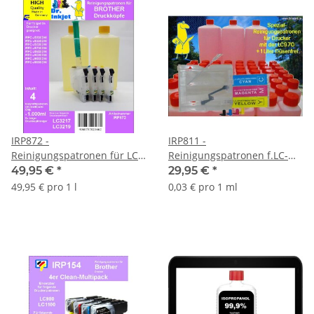
IRP872 -
IRP811 -
Reinigungspatronen für LC-
Reinigungspatronen f.LC-
3219 & LC-3217 + 1 Liter
970 + 1 Liter
49,95 €
*
29,95 €
*
Druckkopfreiniger
Druckkopfreiniger
49,95 € pro 1 l
0,03 € pro 1 ml