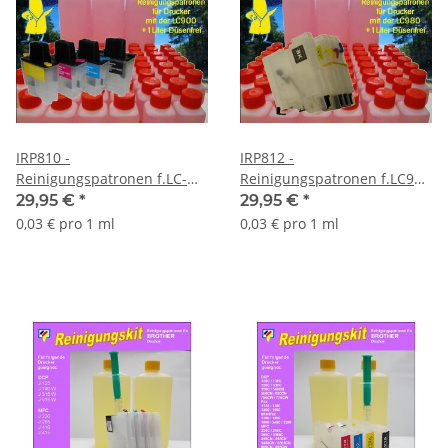
IRP810 -
IRP812 -
Reinigungspatronen f.LC-
Reinigungspatronen f.LC980
900 + 1 Liter
+ 1 Liter Druckkopfreiniger
29,95 €
*
29,95 €
*
Druckkopfreiniger
0,03 € pro 1 ml
0,03 € pro 1 ml