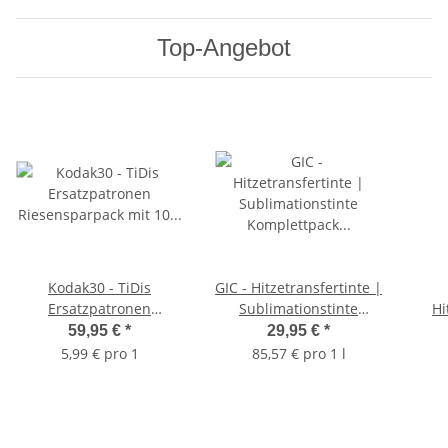
Top-Angebot
Kodak30 - TiDis
GIC - Hitzetransfertinte |
Ersatzpatronen
Sublimationstinte
Hi
Riesensparpack mit 10
Komplettpack für
Su
59,95 €
*
29,95 €
*
Patronen - 6x schwarz /
Ecotank Drucker - Farbe
500
5,99 € pro 1
85,57 € pro 1 l
4x color -
Black, Cyan, Magenta,
Yellow