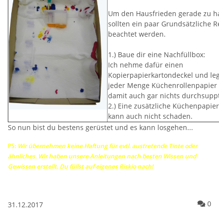
Um den Hausfrieden gerade zu h
sollten ein paar Grundsätzliche R
beachtet werden.
1.) Baue dir eine Nachfüllbox:
Ich nehme dafür einen
Kopierpapierkartondeckel und leg
jeder Menge Küchenrollenpapier 
damit auch gar nichts durchsupp
2.) Eine zusätzliche Küchenpapier
kann auch nicht schaden.
So nun bist du bestens gerüstet und es kann losgehen...
PS:
Wir übernehmen keine Haftung für evtl. austretende Tinte oder
ähnliches. Wir haben unsere Anleitungen nach besten Wissen und
Gewissen erstellt. Du füllst auf eigenes Riskio nach!
Ko
0
31.12.2017