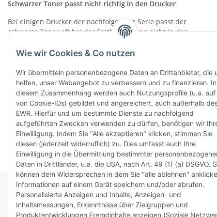
Schwarzer Toner passt nicht richtig in den Drucker
Bei einigen Drucker der nachfolgenden Serie passt der
schwarze Toner oft bei der Erstbestückung nicht in den
Drucker. Das liegt an einem Schiebschalter unter der
Entwicklungseinheit, der
Wie wir Cookies & Co nutzen
Wir übermitteln personenbezogene Daten an Drittanbieter, die 
Weiter
helfen, unser Webangebot zu verbessern und zu finanzieren. In
diesem Zusammenhang werden auch Nutzungsprofile (u.a. auf 
von Cookie-IDs) gebildet und angereichert, auch außerhalb de
EWR. Hierfür und um bestimmte Dienste zu nachfolgend
Einträge insgesamt: 1
aufgeführten Zwecken verwenden zu dürfen, benötigen wir Ihr
Einwilligung. Indem Sie "Alle akzeptieren" klicken, stimmen Sie
diesen (jederzeit widerruflich) zu. Dies umfasst auch Ihre
Einwilligung in die Übermittlung bestimmter personenbezogene
Daten in Drittländer, u.a. die USA, nach Art. 49 (1) (a) DSGVO. S
können dem Widersprechen in dem Sie "alle ablehnen" anklicke
Informationen auf einem Gerät speichern und/oder abrufen.
Personalisierte Anzeigen und Inhalte, Anzeigen- und
Inhaltsmessungen, Erkenntnisse über Zielgruppen und
* Alle Preise inkl. gesetzlicher USt., zzgl.
Versand
Produktentwicklungen Fremdinhalte anzeigen (Soziale Netzwer