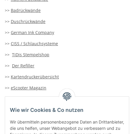
>>
Badrückwände
>>
Duschrückwände
>>
German Ink Company
>>
CISS / Schlauchsysteme
>>
TiDis Stempelshop
>>
Der Refiller
>>
Kartendruckerübersicht
>>
eScooter Magazin
>>
TiDis-Solar
Wie wir Cookies & Co nutzen
>>
Containersucher
>>
Goldinfoseite
Wir übermitteln personenbezogene Daten an Drittanbieter,
die uns helfen, unser Webangebot zu verbessern und zu