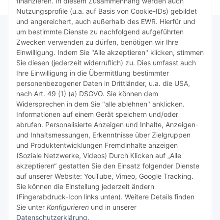
finanzieren. In diesem Zusammenhang werden auch
Nutzungsprofile (u.a. auf Basis von Cookie-IDs) gebildet
und angereichert, auch außerhalb des EWR. Hierfür und
um bestimmte Dienste zu nachfolgend aufgeführten
Zwecken verwenden zu dürfen, benötigen wir Ihre
TiDis Lizenzsystem
Einwilligung. Indem Sie "Alle akzeptieren" klicken, stimmen
Sie diesen (jederzeit widerruflich) zu. Dies umfasst auch
Ihre Einwilligung in die Übermittlung bestimmter
Meist besuchte Seiten:
personenbezogener Daten in Drittländer, u.a. die USA,
nach Art. 49 (1) (a) DSGVO. Sie können dem
Tipps & Tricks rund um Sublimation
Widersprechen in dem Sie "alle ablehnen" anklicken.
Informationen auf einem Gerät speichern und/oder
TiDis Videos auf Youtube
abrufen. Personalisierte Anzeigen und Inhalte, Anzeigen-
und Inhaltsmessungen, Erkenntnisse über Zielgruppen
Nachfüllpreise für Druckerpatronen
und Produktentwicklungen Fremdinhalte anzeigen
Refillservice Patronen verpacken
(Soziale Netzwerke, Videos) Durch Klicken auf „Alle
akzeptieren“ gestatten Sie den Einsatz folgender Dienste
TiDis Druckerwerkstatt
auf unserer Website: YouTube, Vimeo, Google Tracking.
Sie können die Einstellung jederzeit ändern
TiDis PC & Notebookwerkstatt
(Fingerabdruck-Icon links unten). Weitere Details finden
Sie unter
Konfigurieren
und in unserer
TiDis
eScooter Werkstatt
Datenschutzerklärung
.