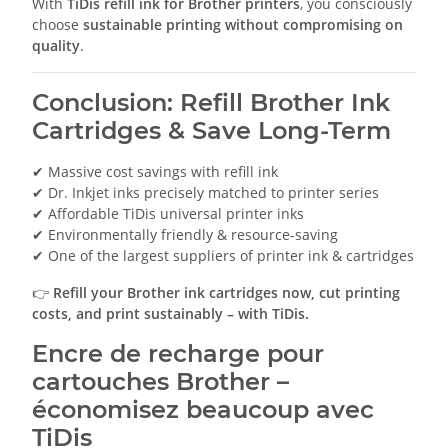
With
TiDis refill ink for Brother printers
, you consciously
choose
sustainable printing without compromising on
quality
.
Conclusion: Refill Brother Ink
Cartridges & Save Long-Term
✔ Massive cost savings with refill ink
✔ Dr. Inkjet inks precisely matched to printer series
✔ Affordable TiDis universal printer inks
✔ Environmentally friendly & resource-saving
✔ One of the largest suppliers of printer ink & cartridges
👉
Refill your Brother ink cartridges now, cut printing
costs, and print sustainably – with TiDis.
Encre de recharge pour
cartouches Brother –
économisez beaucoup avec
TiDis