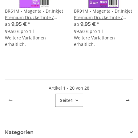
BR61M - Magenta - Dr.Inkjet
BR91M - Magenta - Dr.Inkjet
Premium Druckertinte /
Premium Druckertinte /
Nachfülltinte für Brother
Nachfülltinte für Brother
ab
9,95 €
*
ab
9,95 €
*
Druckerpatronen für LC-221
Druckerpatronen für LC-421,
99,50 € pro 1 l
99,50 € pro 1 l
/ LC-223 / LC-225 / LC-227 /
LC-521 & LC-3219 u.v.m.
Weitere Variationen
Weitere Variationen
LC-229
erhältlich.
erhältlich.
Artikel 1 - 20 von 28
Seite
1
Kategorien