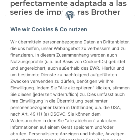
perfectamente adaptada a las
series de impresoras Brother
Para usuarios exigentes, TiDis ofrece
tintas Dr. Inkjet
,
Wie wir Cookies & Co nutzen
formuladas específicamente para cada serie de
impresoras Brother
.
Wir übermitteln personenbezogene Daten an Drittanbieter,
die uns helfen, unser Webangebot zu verbessern und zu
Tus ventajas:
finanzieren. In diesem Zusammenhang werden auch
excelente reproducción del color y alta intensidad
Nutzungsprofile (u.a. auf Basis von Cookie-IDs) gebildet
cromática
und angereichert, auch außerhalb des EWR. Hierfür und
um bestimmte Dienste zu nachfolgend aufgeführten
resultados de impresión limpios y sin rayas
Zwecken verwenden zu dürfen, benötigen wir Ihre
Einwilligung. Indem Sie "Alle akzeptieren" klicken, stimmen
cuidadosa con los cabezales de impresión y los
Sie diesen (jederzeit widerruflich) zu. Dies umfasst auch
componentes
Ihre Einwilligung in die Übermittlung bestimmter
personenbezogener Daten in Drittländer, u.a. die USA,
rendimiento fiable incluso con altos volúmenes de
nach Art. 49 (1) (a) DSGVO. Sie können dem
impresión
Widersprechen in dem Sie "alle ablehnen" anklicken.
Ideal para quienes buscan
la mejor calidad de
Informationen auf einem Gerät speichern und/oder
impresión con el máximo ahorro
.
abrufen. Personalisierte Anzeigen und Inhalte, Anzeigen-