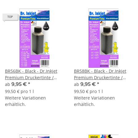
TOP
BR56BK - Black - Dr.Inkjet
BR58BK - Black - Dr.Inkjet
Premium Druckertinte /
Premium Druckertinte /
Nachfülltinte für Brother
Nachfülltinte für Brother
ab
9,95 €
*
ab
9,95 €
*
Druckerpatronen von LC-
Druckerpatronen von LC-129
99,50 € pro 1 l
99,50 € pro 1 l
1280 bis LC-01
/ LC-127 / LC-123 / LC-121
Weitere Variationen
Weitere Variationen
abwärtskompatibel
erhältlich.
erhältlich.