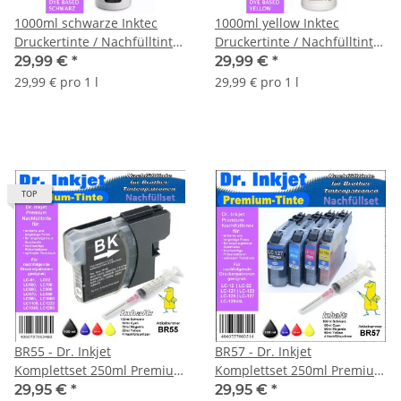
1000ml schwarze Inktec
1000ml yellow Inktec
Druckertinte / Nachfülltinte
Druckertinte / Nachfülltinte
für Ihren Brother Drucker
für Ihren Brother Drucker
29,99 €
*
29,99 €
*
29,99 € pro 1 l
29,99 € pro 1 l
TOP
BR55 - Dr. Inkjet
BR57 - Dr. Inkjet
Komplettset 250ml Premium
Komplettset 250ml Premium
Druckertinte / Nachfülltinte
Druckertinte / Nachfülltinte
29,95 €
*
29,95 €
*