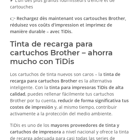
✔ L’un des plus grands fournisseurs d’encre et de
cartouches
👉
Rechargez dès maintenant vos cartouches Brother,
réduisez vos coûts d’impression et imprimez de
manière durable – avec TiDis.
Tinta de recarga para
cartuchos Brother – ahorra
mucho con TiDis
Los cartuchos de tinta nuevos son caros – la
tinta de
recarga para cartuchos Brother
es la alternativa
inteligente. Con la
tinta para impresoras TiDis de alta
calidad
, puedes rellenar fácilmente tus cartuchos
Brother por tu cuenta,
reducir de forma significativa tus
costes de impresión
y, al mismo tiempo, contribuir
activamente a la protección del medio ambiente.
TiDis es uno de los
mayores proveedores de tinta y
cartuchos de impresora
a nivel nacional y ofrece la tinta
de recarga adecuada para casi todas las series de