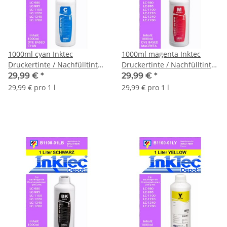
1000ml cyan Inktec
1000ml magenta Inktec
Druckertinte / Nachfülltinte
Druckertinte / Nachfülltinte
für Ihren Brother Drucker
für Ihren Brother Drucker
29,99 €
*
29,99 €
*
29,99 € pro 1 l
29,99 € pro 1 l