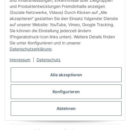
und Inhaltsmessungen, Erkenntnisse über Zielgruppen
und Produktentwicklungen Fremdinhalte anzeigen
Tinta universal TiDis – la
(Soziale Netzwerke, Videos) Durch Klicken auf „Alle
opción económica para los
akzeptieren“ gestatten Sie den Einsatz folgender Dienste
auf unserer Website: YouTube, Vimeo, Google Tracking.
más ahorradores
Sie können die Einstellung jederzeit ändern
(Fingerabdruck-Icon links unten). Weitere Details finden
Para los usuarios especialmente sensibles al precio,
Sie unter
Konfigurieren
und in unserer
TiDis también ofrece
tintas universales de alta calidad
:
Datenschutzerklärung
.
muy económicas
Impressum
|
Datenschutz
compatibles con muchos modelos de impresoras
Brother
Alle akzeptieren
ideales para impresiones diarias, documentos y
gráficos sencillos
Konfigurieren
excelente relación calidad-precio
Ablehnen
👉 La solución perfecta para quienes desean
imprimir al
menor coste posible
.