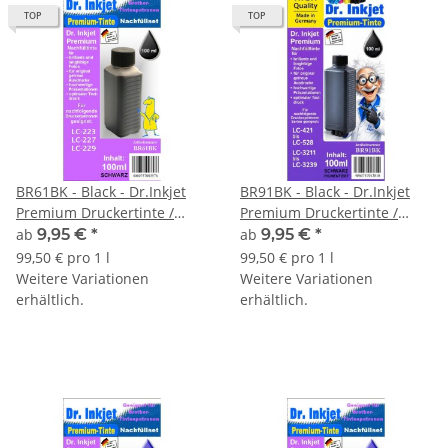
TOP
TOP
BR61BK - Black - Dr.Inkjet
BR91BK - Black - Dr.Inkjet
Premium Druckertinte /
Premium Druckertinte /
Nachfülltinte für Brother
Nachfülltinte für Brother
ab
9,95 €
*
ab
9,95 €
*
Druckerpatronen für LC-221
Druckerpatronen für LC-421,
99,50 € pro 1 l
99,50 € pro 1 l
/ LC-223 / LC-225 / LC-227 /
LC-521 & LC-3219 u.v.m.
Weitere Variationen
Weitere Variationen
LC-229
erhältlich.
erhältlich.