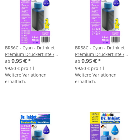
BR56C - Cyan - Dr.Inkjet
BR58C - Cyan - Dr.Inkjet
Premium Druckertinte /
Premium Druckertinte /
Nachfülltinte für Brother
Nachfülltinte in 100ml -
ab
9,95 €
*
ab
9,95 €
*
Druckerpatronen von LC-
250ml - 500ml - 1000ml
99,50 € pro 1 l
99,50 € pro 1 l
1280 bis LC-01
Abfüllungen für Brother
Weitere Variationen
Weitere Variationen
Druckerpatronen von LC-125
erhältlich.
erhältlich.
/ LC-123 / LC-121