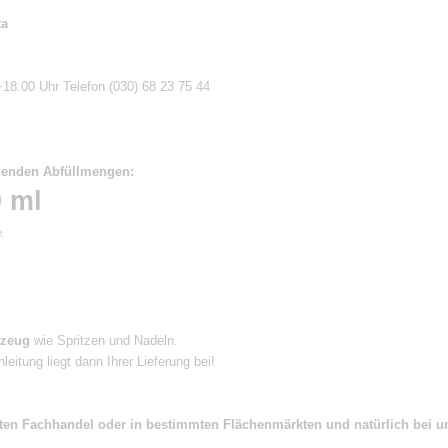
ta
18:00 Uhr Telefon (030) 68 23 75 44
olgenden Abfüllmengen:
 ml
.
kzeug
wie Spritzen und Nadeln.
leitung liegt dann Ihrer Lieferung bei!
ierten Fachhandel oder in bestimmten Flächenmärkten und natürlich bei u