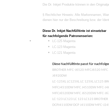
Die Dr. Inkjet Produkte können in den Original
§ Rechtlicher Hinweis: Alle Markennamen, War
dienen hier nur der Beschreibung bzw. der Ident
Diese Dr. Inkjet Nachfülltinte ist einsetzbar
für nachfolgende Patronenserien:
LC-125 Magenta
LC-123 Magenta
LC-121 Magenta
Diese Nachfülltinte passt für nachfolg
BROTHER MFC-J6520 MFCJ6520 MF
J6920DW
LC-125XL LC125XL LC 125XL LC125
MFCJ4510DW MFC J4510DW MFC-J4
MFCJ6520DW MFC J6520DW MFC-J6
LC-123 LC123 LC 123 LC123 BROTH
DCPJ4110DW DCP J4110DW MFC-J2