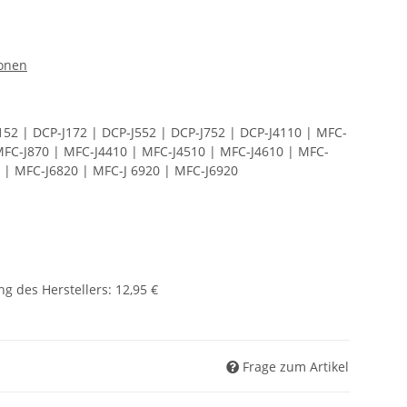
ronen
J152 | DCP-J172 | DCP-J552 | DCP-J752 | DCP-J4110 | MFC-
MFC-J870 | MFC-J4410 | MFC-J4510 | MFC-J4610 | MFC-
 | MFC-J6820 | MFC-J 6920 | MFC-J6920
g des Herstellers
:
12,95 €
Frage zum Artikel