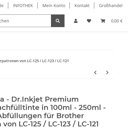
te
INFOTHEK
Mein Konto
Kontakt
Großhandel
 Bürobedarf
PVC Kartendrucker & Zubehör
0,00 €
TiDis
rpatronen von LC-125 / LC-123 / LC-121
 - Dr.Inkjet Premium
chfülltinte in 100ml - 250ml -
bfüllungen für Brother
von LC-125 / LC-123 / LC-121