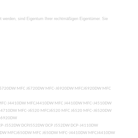
t werden, sind Eigentum Ihrer rechtmäßigen Eigentümer. Sie
J6720DW MFC J6720DW MFC-J6920DW MFCJ6920DW MFC
DW MFC-J4410DW MFCJ4410DW MFC J4410DW MFC-J4510DW
4710DW MFC-J6520 MFCJ6520 MFC J6520 MFC-J6520DW
J6920DW
DCP-J552DW DCPJ552DW DCP J552DW DCP-J4110DW
50DW MFCJ650DW MFC J650DW MFC-J4410DW MFCJ4410DW