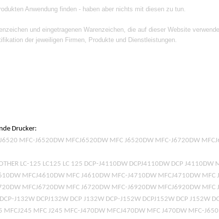
produkten Anwendung finden - haben aber nichts mit diesen zu tun.
enzeichen und eingetragenen Warenzeichen, die auf dieser Website verwende
ifikation der jeweiligen Firmen, Produkte und Dienstleistungen.
ende Drucker:
C J6520 MFC-J6520DW MFCJ6520DW MFC J6520DW MFC-J6720DW MFC
 BROTHER LC-125 LC125 LC 125 DCP-J4110DW DCPJ4110DW DCP J4110
610DW MFCJ4610DW MFC J4610DW MFC-J4710DW MFCJ4710DW MFC J
720DW MFCJ6720DW MFC J6720DW MFC-J6920DW MFCJ6920DW MFC 
ER DCP-J132W DCPJ132W DCP J132W DCP-J152W DCPJ152W DCP J152W 
45 MFCJ245 MFC J245 MFC-J470DW MFCJ470DW MFC J470DW MFC-J6