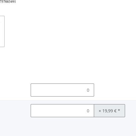
× 19,99 €
*