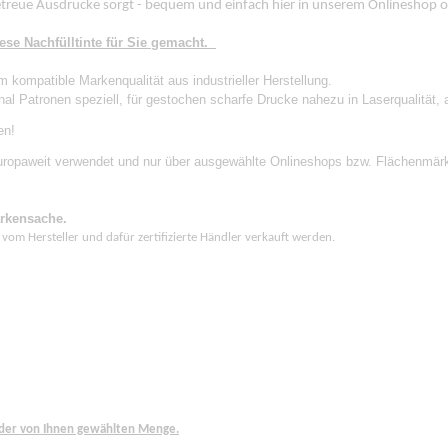
algetreue Ausdrucke sorgt - bequem und einfach hier in unserem Onlineshop o
ese Nachfülltinte für Sie gemacht.
m kompatible Markenqualität aus industrieller Herstellung.
ginal Patronen speziell, für gestochen scharfe Drucke nahezu in Laserqualität
en!
 Europaweit verwendet und nur über ausgewählte Onlineshops bzw. Flächenmärkt
arkensache.
 vom Hersteller und dafür zertifizierte Händler verkauft werden.
 der von Ihnen gewählten Menge.