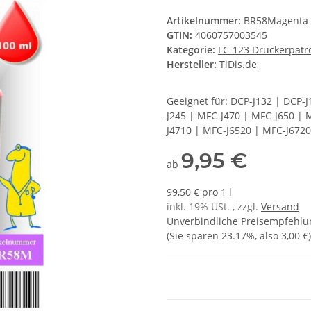
Artikelnummer:
BR58Magenta
GTIN:
4060757003545
Kategorie:
LC-123 Druckerpat
Hersteller:
TiDis.de
Geeignet für: DCP-J132 | DCP-
J245 | MFC-J470 | MFC-J650 | 
J4710 | MFC-J6520 | MFC-J6720
9,95 €
ab
99,50 € pro 1 l
inkl. 19% USt. , zzgl.
Versand
Unverbindliche Preisempfehlun
(Sie sparen
23.17%
, also
3,00 €
)