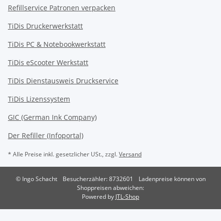
Refillservice Patronen verpacken
TiDis Druckerwerkstatt
TiDis PC & Notebookwerkstatt
TiDis
eScooter Werkstatt
TiDis Dienstausweis Druckservice
TiDis Lizenssystem
GIC (German Ink Company)
Der Refiller (Infoportal)
* Alle Preise inkl. gesetzlicher USt., zzgl.
Versand
© Ingo Schacht
Besucherzähler: 8732601
Ladenpreise können von
Shoppreisen abweichen:
Powered by
JTL-Shop