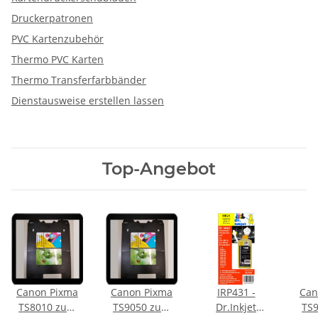
Druckerpatronen
PVC Kartenzubehör
Thermo PVC Karten
Thermo Transferfarbbänder
Dienstausweise erstellen lassen
Top-Angebot
Canon Pixma
Canon Pixma
IRP431 -
Can
TS8010 zum
TS9050 zum
Dr.Inkjet
TS