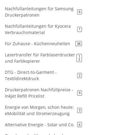
Nachfüllanleitungen für Samsung
6
Druckerpatronen
Nachfüllanleitungen für Kyocera
1
Verbrauchsmaterial
Für Zuhause - Küchenneuheiten
38
Lasertransfer für Farblaserdrucker
1
2
und Farbkopierer
DTG - Direct-to-Garment -
2
Textildirektdruck
Druckerpatronen Nachfüllpreise -
9
Inkjet Refill Pricelist
Energie von Morgen, schon heute:
3
eMobilität und Stromerzeugung
Alternative Energie - Solar und Co.
6