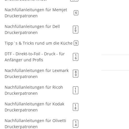
Nachfüllanleitungen für Memjet
6
Druckerpatronen
Nachfüllanleitungen für Dell
2
9
Druckerpatronen
Tipp`s & Tricks rund um die Küche
9
DTF - Direkt-to-Foil - Druck - für
1
6
Anfänger und Profis
Nachfüllanleitungen für Lexmark
8
0
Druckerpatronen
Nachfüllanleitungen für Ricoh
1
1
Druckerpatronen
Nachfüllanleitungen für Kodak
1
8
Druckerpatronen
Nachfüllanleitungen für Olivetti
1
4
Druckerpatronen