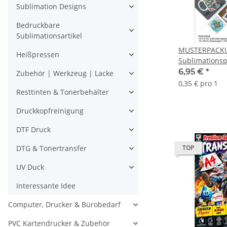
Sublimation Designs
Bedruckbare
Sublimationsartikel
MUSTERPACK
Heißpressen
Sublimations
ausporbieren 
6,95 €
*
Zubehör | Werkzeug | Lacke
Tassenpapier
0,35 € pro 1
Resttinten & Tonerbehälter
Druckkopfreinigung
DTF Druck
TOP
DTG & Tonertransfer
UV Duck
Interessante Idee
Computer, Drucker & Bürobedarf
PVC Kartendrucker & Zubehör