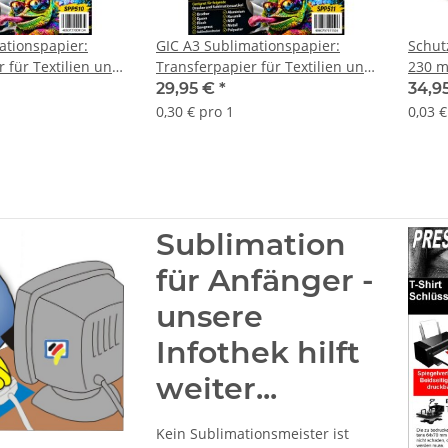
ationspapier:
GIC A3 Sublimationspapier:
Schut
 für Textilien und
Transferpapier für Textilien und
230 m
00 Blatt Packung -
Feststoffe - 100 Blatt Packung -
29,95 €
*
34,9
ie Marke GIC
Optimal auf die Marke GIC
0,30 € pro 1
0,03 €
abgestimmt
Sublimation
für Anfänger -
unsere
Infothek hilft
weiter...
Kein Sublimationsmeister ist