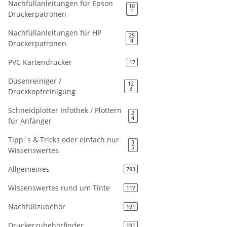
Nachfüllanleitungen für Epson
10
1
Druckerpatronen
Nachfüllanleitungen für HP
25
4
Druckerpatronen
PVC Kartendrucker
17
Düsenreiniger /
12
3
Druckkopfreinigung
Schneidplotter Infothek / Plottern
2
4
für Anfänger
Tipp`s & Tricks oder einfach nur
3
5
Wissenswertes
Allgemeines
793
Wissenswertes rund um Tinte
117
Nachfüllzubehör
191
Druckerzubehörfinder
191