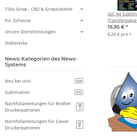
TiDis Grow - CBD & Growzubehör
GIC A4 Sublim
Transferpapier
Für Zuhause
Feststoffe - 1
19,95 €
*
Unsere Dienstleistungen
Optimal auf d
0,20 € pro 1
abgestimmt
Stöberecke
News: Kategorien des News-
Systems
Neu bei uns!
524
Sublimation
572
Nachfüllanleitungen für Brother
20
2
Druckerpatronen
Nachfüllanleitungen für Canon
22
0
Druckerpatronen