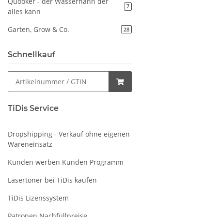
Quooker - der Wasserhahn der
7
alles kann
Garten, Grow & Co.
28
Schnellkauf
TiDis Service
Dropshipping - Verkauf ohne eigenen
Wareneinsatz
Kunden werben Kunden Programm
Lasertoner bei TiDis kaufen
TiDis Lizenssystem
Patronen Nachfüllpreise