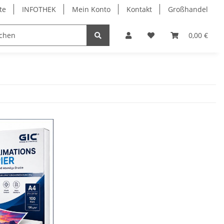
te
INFOTHEK
Mein Konto
Kontakt
Großhandel
 Bürobedarf
PVC Kartendrucker & Zubehör
0,00 €
TiDis