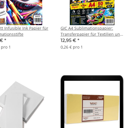
tt Infusible Ink Papier für
GIC A4 Sublimationspapier:
mationsstifte
Transferpapier für Textilien und
Feststoffe - 50 Blatt Packung -
 €
*
12,95 €
*
Optimal auf die Marke GIC
 pro 1
0,26 € pro 1
abgestimmt