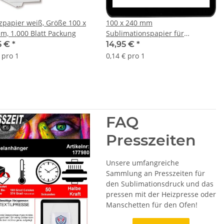
zpapier weiß, Größe 100 x
100 x 240 mm
m, 1.000 Blatt Packung
Sublimationspapier für
Tassendruck -TexPrint DT Heavy
5 €
*
14,95 €
*
120 g/qm - 110 Blatt Packung
 pro 1
0,14 € pro 1
FAQ
Presszeiten
Unsere umfangreiche
Sammlung an Presszeiten für
den Sublimationsdruck und das
pressen mit der Heizpresse oder
Manschetten für den Ofen!