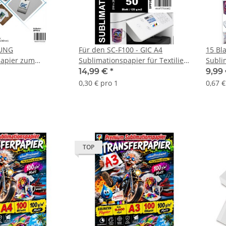
UNG
Für den SC-F100 - GIC A4
15 Bla
papier zum
Sublimationspapier für Textilien
Subli
mit je 10x A4 & 10
und Feststoffe - 50 Blatt Packung
14,99 €
*
9,99
- Optimal auf den SC-F100
0,30 € pro 1
0,67 €
abgestimmt
TOP