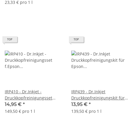
Druckerpatronen und
23,33 € pro 1 l
Druckköpfe für alle Drucker
geeignet
TOP
TOP
IRP410 - Dr.Inkjet -
IRP439 - Dr.Inkjet
Druckkopfreinigungsset
Druckkopfreinigungskit für
f.Epson T7011-T7014 /
Epson Ecotank- &
14,95 €
*
13,95 €
*
T7021-T7024 / T7231-T7034 /
Kleinformatdrucker A4 & A3
149,50 € pro 1 l
139,50 € pro 1 l
T78 / T79 + ältere Modelle
bis A3+