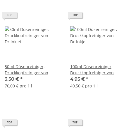
TOP
TOP
50ml Düsenreiniger,
100ml Düsenreiniger,
Druckkopfreiniger von
Druckkopfreiniger von
Dr.Inkjet für
Dr.Inkjet für
3,50 €
*
4,95 €
*
Druckerpatronen und
Druckerpatronen und
70,00 € pro 1 l
49,50 € pro 1 l
Druckköpfe
Druckköpfe
TOP
TOP