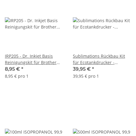
IRP205 - Dr. Inkjet Basis
Sublimations Rückbau Kit
Reinigungskit für Brother
für Ecotankdrucker -
und Epson Drucker (ohne
geeignet für 102 / 103 / 104
8,95 €
*
39,95 €
*
Druckkopfreiniger)
/ 105 / 113
8,95 € pro 1
39,95 € pro 1