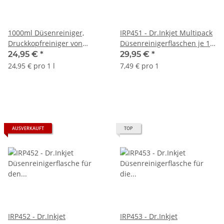
1000ml Düsenreiniger,
IRP451 - Dr.Inkjet Multipack
Druckkopfreiniger von
Düsenreinigerflaschen je 1x
Dr.Inkjet für
BCMY für Epson
24,95 €
*
29,95 €
*
Druckerpatronen und
Ecotankdrucker
24,95 € pro 1 l
7,49 € pro 1
Druckköpfe
AUSVERKAUFT
TOP
IRP452 - Dr.Inkjet
IRP453 - Dr.Inkjet