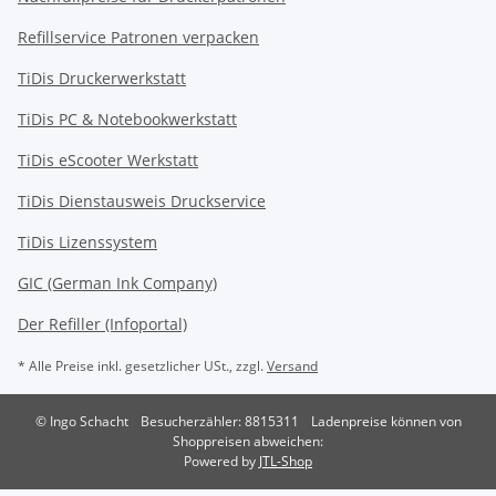
Refillservice Patronen verpacken
TiDis Druckerwerkstatt
TiDis PC & Notebookwerkstatt
TiDis
eScooter Werkstatt
TiDis Dienstausweis Druckservice
TiDis Lizenssystem
GIC (German Ink Company)
Der Refiller (Infoportal)
* Alle Preise inkl. gesetzlicher USt., zzgl.
Versand
© Ingo Schacht
Besucherzähler: 8815311
Ladenpreise können von
Shoppreisen abweichen:
Powered by
JTL-Shop