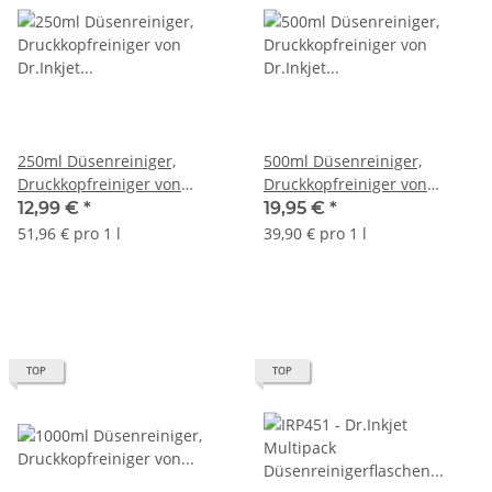
250ml Düsenreiniger,
500ml Düsenreiniger,
Druckkopfreiniger von
Druckkopfreiniger von
Dr.Inkjet für
Dr.Inkjet für
12,99 €
*
19,95 €
*
Druckerpatronen und
Druckerpatronen und
51,96 € pro 1 l
39,90 € pro 1 l
Druckköpfe
Druckköpfe
TOP
TOP