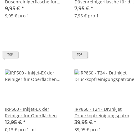
Düsenreinigerflasche für
Düsenreinigerflasche für die
den Schwarztank für Epson
Farbtanks für Epson
9,95 €
*
7,95 €
*
Ecotankdrucker
Ecotankdrucker
9,95 € pro 1
7,95 € pro 1
TOP
TOP
IRP500 - Inkjet-EX der
IRP860 - T24 - Dr.Inkjet
Reiniger für Oberflächen
Druckkopfreinigungspatronen
und Textilien - 100ml
Clean-Multipack mit 1000ml
12,95 €
*
39,95 €
*
Sprühflasche
Dr. Inkjet Druckkopfreiniger
0,13 € pro 1 ml
39,95 € pro 1 l
- ersetzen T24