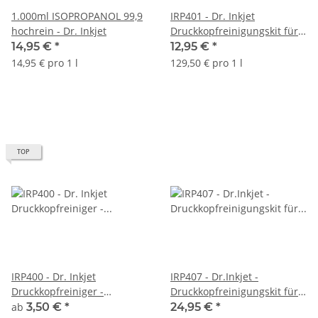
1.000ml ISOPROPANOL 99,9
IRP401 - Dr. Inkjet
hochrein - Dr. Inkjet
Druckkopfreinigungskit für
Epson Kleinformatdrucker
14,95 €
*
12,95 €
*
A4 & A3
14,95 € pro 1 l
129,50 € pro 1 l
TOP
IRP400 - Dr. Inkjet
IRP407 - Dr.Inkjet -
Druckkopfreiniger -
Druckkopfreinigungskit für
Düsenreiniger für
Epson Großformatdrucker
ab
3,50 €
*
24,95 €
*