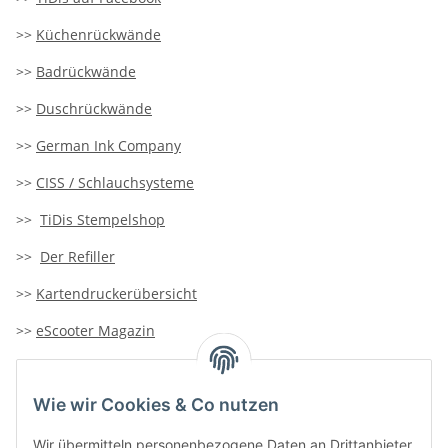
>>
Küchenrückwände
>>
Badrückwände
>>
Duschrückwände
>>
German Ink Company
>>
CISS / Schlauchsysteme
>>
TiDis Stempelshop
>>
Der Refiller
>>
Kartendruckerübersicht
>>
eScooter Magazin
>>
TiDis-Solar
Wie wir Cookies & Co nutzen
>>
Containersucher
>>
Goldinfoseite
Wir übermitteln personenbezogene Daten an Drittanbieter,