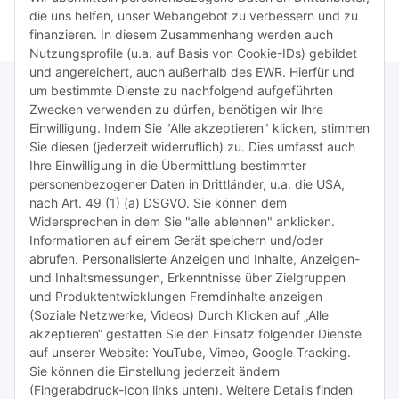
die uns helfen, unser Webangebot zu verbessern und zu
finanzieren. In diesem Zusammenhang werden auch
Nutzungsprofile (u.a. auf Basis von Cookie-IDs) gebildet
und angereichert, auch außerhalb des EWR. Hierfür und
um bestimmte Dienste zu nachfolgend aufgeführten
Zwecken verwenden zu dürfen, benötigen wir Ihre
TiDis Lizenzsystem
Einwilligung. Indem Sie "Alle akzeptieren" klicken, stimmen
Sie diesen (jederzeit widerruflich) zu. Dies umfasst auch
Ihre Einwilligung in die Übermittlung bestimmter
Meist besuchte Seiten:
personenbezogener Daten in Drittländer, u.a. die USA,
nach Art. 49 (1) (a) DSGVO. Sie können dem
Tipps & Tricks rund um Sublimation
Widersprechen in dem Sie "alle ablehnen" anklicken.
Informationen auf einem Gerät speichern und/oder
TiDis Videos auf Youtube
abrufen. Personalisierte Anzeigen und Inhalte, Anzeigen-
und Inhaltsmessungen, Erkenntnisse über Zielgruppen
Nachfüllpreise für Druckerpatronen
und Produktentwicklungen Fremdinhalte anzeigen
Refillservice Patronen verpacken
(Soziale Netzwerke, Videos) Durch Klicken auf „Alle
akzeptieren“ gestatten Sie den Einsatz folgender Dienste
TiDis Druckerwerkstatt
auf unserer Website: YouTube, Vimeo, Google Tracking.
Sie können die Einstellung jederzeit ändern
TiDis PC & Notebookwerkstatt
(Fingerabdruck-Icon links unten). Weitere Details finden