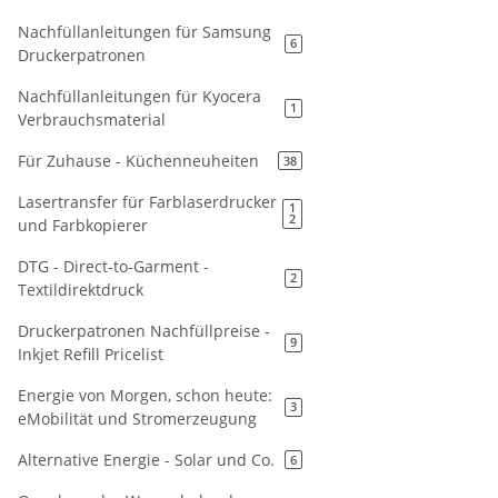
Nachfüllanleitungen für Samsung
6
Druckerpatronen
Nachfüllanleitungen für Kyocera
1
Verbrauchsmaterial
Für Zuhause - Küchenneuheiten
38
Lasertransfer für Farblaserdrucker
1
2
und Farbkopierer
DTG - Direct-to-Garment -
2
Textildirektdruck
Druckerpatronen Nachfüllpreise -
9
Inkjet Refill Pricelist
Energie von Morgen, schon heute:
3
eMobilität und Stromerzeugung
Alternative Energie - Solar und Co.
6