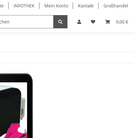
te
INFOTHEK
Mein Konto
Kontakt
Großhandel
 Bürobedarf
PVC Kartendrucker & Zubehör
0,00 €
TiDis