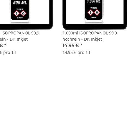
 ISOPROPANOL 99,9
1.000ml ISOPROPANOL 99,9
in - Dr. Inkjet
hochrein - Dr. Inkjet
 €
*
14,95 €
*
€ pro 1 l
14,95 € pro 1 l