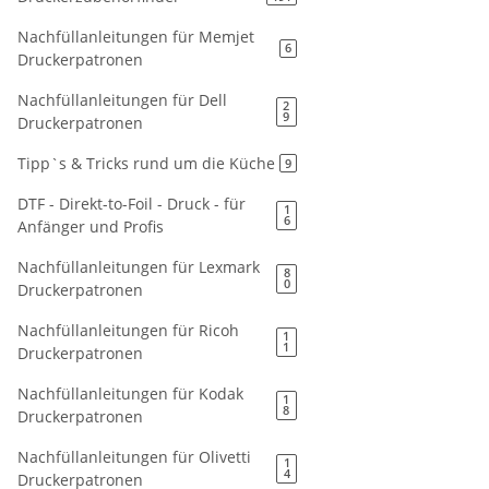
Nachfüllanleitungen für Memjet
6
Druckerpatronen
Nachfüllanleitungen für Dell
2
9
Druckerpatronen
Tipp`s & Tricks rund um die Küche
9
DTF - Direkt-to-Foil - Druck - für
1
6
Anfänger und Profis
Nachfüllanleitungen für Lexmark
8
0
Druckerpatronen
Nachfüllanleitungen für Ricoh
1
1
Druckerpatronen
Nachfüllanleitungen für Kodak
1
8
Druckerpatronen
Nachfüllanleitungen für Olivetti
1
4
Druckerpatronen