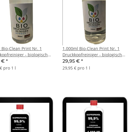
 Bio-Clean Print Nr. 1
1.000ml Bio-Clean Print Nr. 1
kopfreiniger - biologisch
Druckkopfreiniger - biologisch
barer Düsenreiniger
abbaubarer Düsenreiniger
5 €
*
29,95 €
*
€ pro 1 l
29,95 € pro 1 l