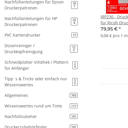
Nachfüllanleitungen für Epson
10
1
Druckerpatronen
IRP230 - Druc
Nachfüllanleitungen für HP
25
für Ricoh Dru
4
Druckerpatronen
Druckerpatron
79,95 €
*
Spezialpatron
PVC Kartendrucker
0,08 € pro 1 m
17
Autoresettchi
Düsenreiniger /
Druckkopfrein
12
3
Druckkopfreinigung
Schneidplotter Infothek / Plottern
2
4
für Anfänger
Tipp`s & Tricks oder einfach nur
3
5
Wissenswertes
Allgemeines
793
Wissenswertes rund um Tinte
117
Nachfüllzubehör
191
Druckerzubehörfinder
191