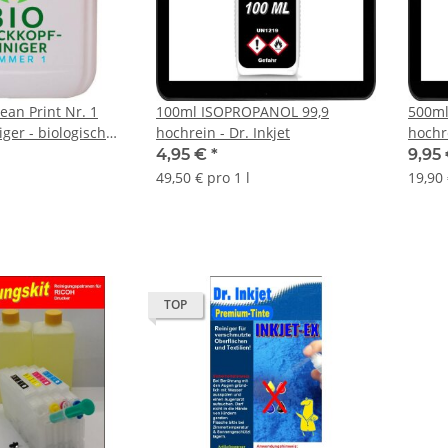
ean Print Nr. 1
100ml ISOPROPANOL 99,9
500ml
ger - biologisch
hochrein - Dr. Inkjet
hochre
üsenreiniger
4,95 €
*
9,95
49,50 € pro 1 l
19,90 
TOP