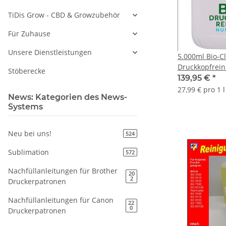
TiDis Grow - CBD & Growzubehör
Für Zuhause
Unsere Dienstleistungen
5.000ml Bio-Cl
Druckkopfreini
Stöberecke
abbaubarer D
139,95 €
*
27,99 € pro 1 l
News: Kategorien des News-
Systems
Neu bei uns!
524
Sublimation
572
Nachfüllanleitungen für Brother
20
2
Druckerpatronen
Nachfüllanleitungen für Canon
22
0
Druckerpatronen