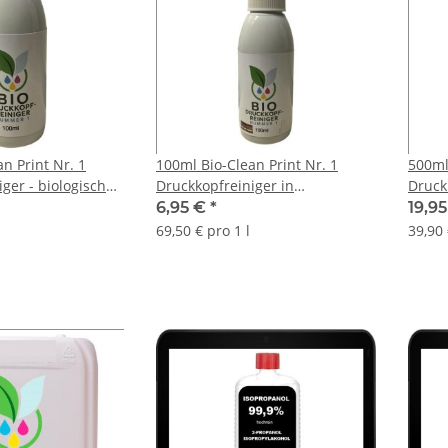
n Print Nr. 1
100ml Bio-Clean Print Nr. 1
500ml
ger - biologisch
Druckkopfreiniger in
Druck
üsenreiniger
Sprühflasche - biologisch
abbau
6,95 €
*
19,9
abbaubarer Düsenreiniger -
69,50 € pro 1 l
39,90 
Druckkopfpatronen optimiert