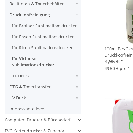
Resttinten & Tonerbehälter
Druckkopfreinigung
für Brother Sublimationsdrucker
für Epson Sublimationsdrucker
für Ricoh Sublimationsdrucker
100ml Bio-Clea
Druckkopfreini
für Virtuoso
abbaubarer D
4,95 €
*
Sublimationsdrucker
49,50 € pro 1 l
DTF Druck
DTG & Tonertransfer
UV Duck
Interessante Idee
Computer, Drucker & Bürobedarf
PVC Kartendrucker & Zubehör