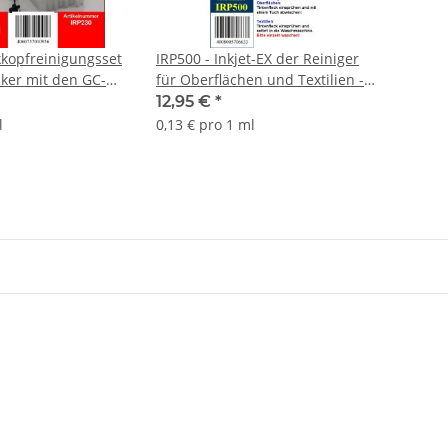
kkopfreinigungsset
IRP500 - Inkjet-EX der Reiniger
cker mit den GC-41
für Oberflächen und Textilien -
en - 4
100ml Sprühflasche
12,95 €
*
en mit
l
0,13 € pro 1 ml
p und 1000ml
iger