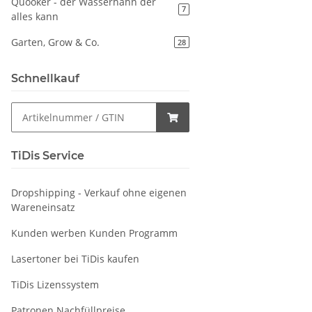
Quooker - der Wasserhahn der
7
alles kann
Garten, Grow & Co.
28
Schnellkauf
TiDis Service
Dropshipping - Verkauf ohne eigenen
Wareneinsatz
Kunden werben Kunden Programm
Lasertoner bei TiDis kaufen
TiDis Lizenssystem
Patronen Nachfüllpreise