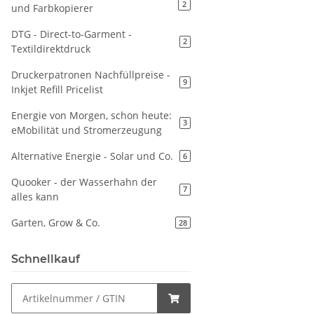
2
und Farbkopierer
DTG - Direct-to-Garment -
2
Textildirektdruck
Druckerpatronen Nachfüllpreise -
9
Inkjet Refill Pricelist
Energie von Morgen, schon heute:
3
eMobilität und Stromerzeugung
Alternative Energie - Solar und Co.
6
Quooker - der Wasserhahn der
7
alles kann
Garten, Grow & Co.
28
Schnellkauf