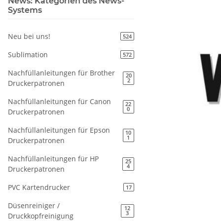
News: Kategorien des News-
Systems
Neu bei uns!
524
Sublimation
572
Nachfüllanleitungen für Brother
20
2
Druckerpatronen
Nachfüllanleitungen für Canon
22
0
Druckerpatronen
Nachfüllanleitungen für Epson
10
1
Druckerpatronen
Nachfüllanleitungen für HP
25
4
Druckerpatronen
PVC Kartendrucker
17
Düsenreiniger /
12
3
Druckkopfreinigung