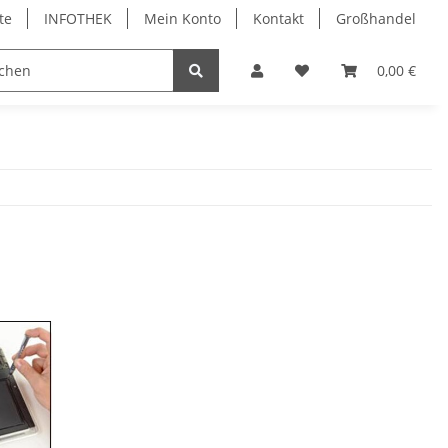
te
INFOTHEK
Mein Konto
Kontakt
Großhandel
 Bürobedarf
PVC Kartendrucker & Zubehör
0,00 €
TiDis