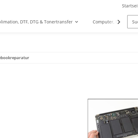
Startsei
limation, DTF, DTG & Tonertransfer
Computer, Drucker &
ebookreparatur