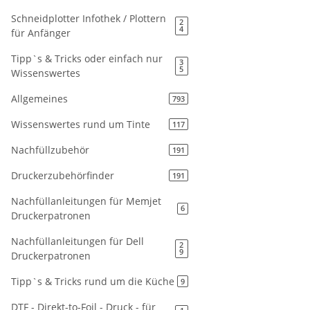
Schneidplotter Infothek / Plottern
2
4
für Anfänger
Tipp`s & Tricks oder einfach nur
3
5
Wissenswertes
Allgemeines
793
Wissenswertes rund um Tinte
117
Nachfüllzubehör
191
Druckerzubehörfinder
191
Nachfüllanleitungen für Memjet
6
Druckerpatronen
Nachfüllanleitungen für Dell
2
9
Druckerpatronen
Tipp`s & Tricks rund um die Küche
9
DTF - Direkt-to-Foil - Druck - für