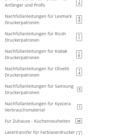
1
6
Anfänger und Profis
Nachfüllanleitungen für Lexmark
8
0
Druckerpatronen
Nachfüllanleitungen für Ricoh
1
1
Druckerpatronen
Nachfüllanleitungen für Kodak
1
8
Druckerpatronen
Nachfüllanleitungen für Olivetti
1
4
Druckerpatronen
Nachfüllanleitungen für Samsung
6
Druckerpatronen
Nachfüllanleitungen für Kyocera
1
Verbrauchsmaterial
Für Zuhause - Küchenneuheiten
38
Lasertransfer für Farblaserdrucker
1