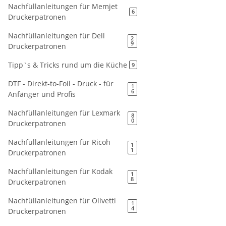
Nachfüllanleitungen für Memjet
6
Druckerpatronen
Nachfüllanleitungen für Dell
2
9
Druckerpatronen
Tipp`s & Tricks rund um die Küche
9
DTF - Direkt-to-Foil - Druck - für
1
6
Anfänger und Profis
Nachfüllanleitungen für Lexmark
8
0
Druckerpatronen
Nachfüllanleitungen für Ricoh
1
1
Druckerpatronen
Nachfüllanleitungen für Kodak
1
8
Druckerpatronen
Nachfüllanleitungen für Olivetti
1
4
Druckerpatronen