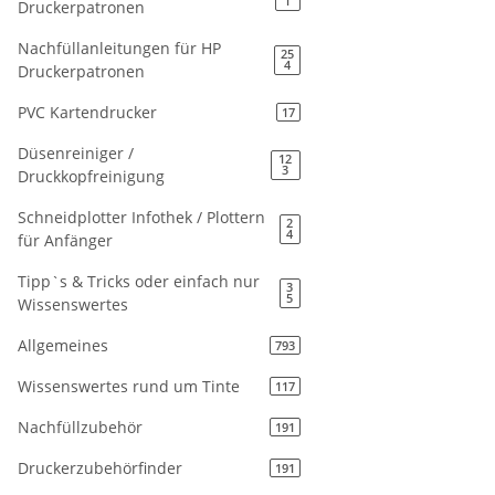
1
Druckerpatronen
Nachfüllanleitungen für HP
25
4
Druckerpatronen
PVC Kartendrucker
17
Düsenreiniger /
12
3
Druckkopfreinigung
Schneidplotter Infothek / Plottern
2
4
für Anfänger
Tipp`s & Tricks oder einfach nur
3
5
Wissenswertes
Allgemeines
793
Wissenswertes rund um Tinte
117
Nachfüllzubehör
191
Druckerzubehörfinder
191