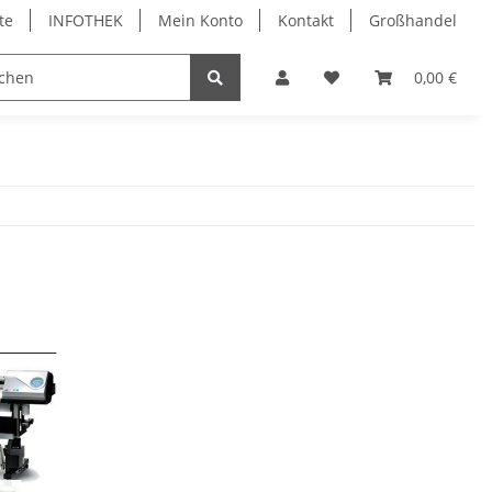
te
INFOTHEK
Mein Konto
Kontakt
Großhandel
 Bürobedarf
PVC Kartendrucker & Zubehör
0,00 €
TiDis