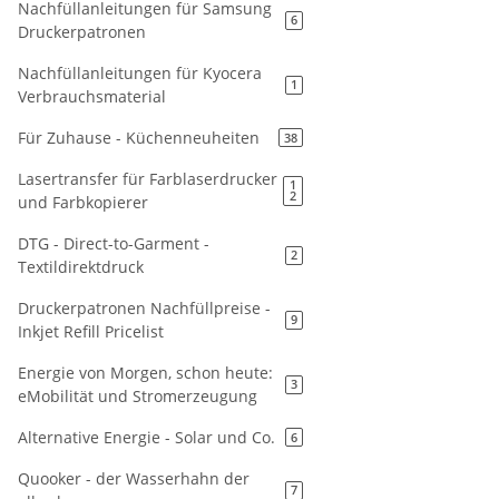
Nachfüllanleitungen für Samsung
6
Druckerpatronen
Nachfüllanleitungen für Kyocera
1
Verbrauchsmaterial
Für Zuhause - Küchenneuheiten
38
Lasertransfer für Farblaserdrucker
1
2
und Farbkopierer
DTG - Direct-to-Garment -
2
Textildirektdruck
Druckerpatronen Nachfüllpreise -
9
Inkjet Refill Pricelist
Energie von Morgen, schon heute:
3
eMobilität und Stromerzeugung
Alternative Energie - Solar und Co.
6
Quooker - der Wasserhahn der
7