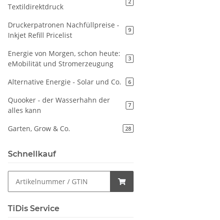
2
Textildirektdruck
Druckerpatronen Nachfüllpreise -
9
Inkjet Refill Pricelist
Energie von Morgen, schon heute:
3
eMobilität und Stromerzeugung
Alternative Energie - Solar und Co.
6
Quooker - der Wasserhahn der
7
alles kann
Garten, Grow & Co.
28
Schnellkauf
TiDis Service