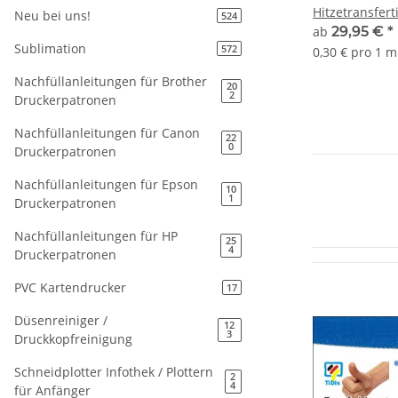
Hitzetransfert
Neu bei uns!
524
1000ml Lightm
ab
29,95 €
*
Sublimation
Ihnen gewähl
572
0,30 € pro 1 m
Nachfüllanleitungen für Brother
20
2
Druckerpatronen
Nachfüllanleitungen für Canon
22
0
Druckerpatronen
Nachfüllanleitungen für Epson
10
1
Druckerpatronen
Nachfüllanleitungen für HP
25
4
Druckerpatronen
PVC Kartendrucker
17
Düsenreiniger /
12
3
Druckkopfreinigung
Schneidplotter Infothek / Plottern
2
4
für Anfänger