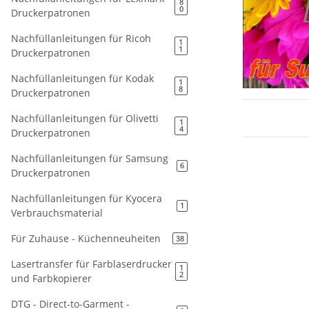
8
0
Druckerpatronen
Nachfüllanleitungen für Ricoh
1
1
Druckerpatronen
Nachfüllanleitungen für Kodak
1
8
Druckerpatronen
Nachfüllanleitungen für Olivetti
1
4
Druckerpatronen
Nachfüllanleitungen für Samsung
6
Druckerpatronen
Nachfüllanleitungen für Kyocera
1
Verbrauchsmaterial
Für Zuhause - Küchenneuheiten
38
Lasertransfer für Farblaserdrucker
1
2
und Farbkopierer
DTG - Direct-to-Garment -