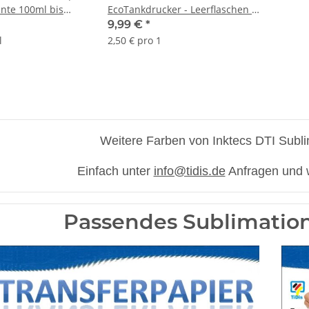
inte 100ml bis
EcoTankdrucker - Leerflaschen -
agenta in der von
Serie 102 / 104 / 105 / 106 / 107
9,99 €
*
ten Menge
und baugleiche
l
2,50 € pro 1
Weitere Farben von Inktecs DTI Sublin
Einfach unter
info@tidis.de
Anfragen und w
Passendes Sublimation