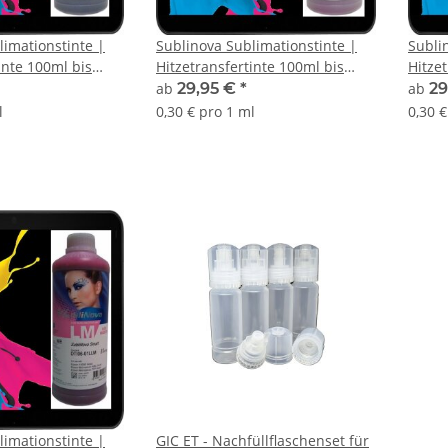
limationstinte |
Sublinova Sublimationstinte |
Subli
inte 100ml bis
Hitzetransfertinte 100ml bis
Hitze
n der von Ihnen
1000ml Magenta in der von
1000m
ab
29,95 €
*
ab
29
nge
Ihnen gewählten Menge
gewäh
l
0,30 € pro 1 ml
0,30 €
limationstinte |
GIC ET - Nachfüllflaschenset für