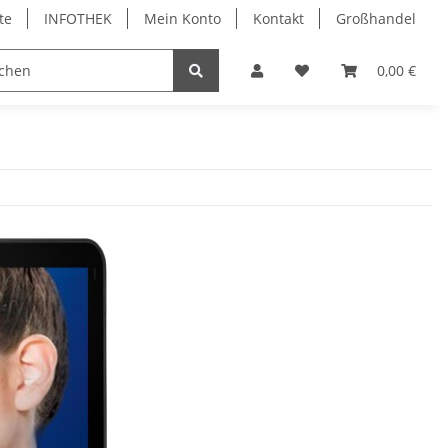
te
INFOTHEK
Mein Konto
Kontakt
Großhandel
 Bürobedarf
PVC Kartendrucker & Zubehör
0,00 €
TiDis