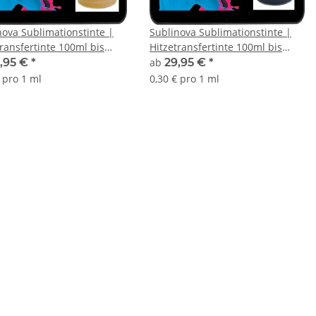
nova Sublimationstinte |
Sublinova Sublimationstinte |
transfertinte 100ml bis
Hitzetransfertinte 100ml bis
l Yellow in der von Ihnen
1000ml Lightcyan in der von
,95 €
*
ab
29,95 €
*
lten Menge
Ihnen gewählten Menge
 pro 1 ml
0,30 € pro 1 ml