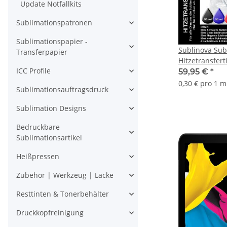
Update Notfallkits
Sublimationspatronen
Sublimationspapier -
Sublinova Sub
Transferpapier
Hitzetransfert
ICC Profile
mit 200ml Inh
59,95 €
*
AUSPROBIERPRE
0,30 € pro 1 m
Sublimationsauftragsdruck
Black, Cyan, 
Sublimation Designs
Bedruckbare
Sublimationsartikel
Heißpressen
Zubehör | Werkzeug | Lacke
Resttinten & Tonerbehälter
Druckkopfreinigung