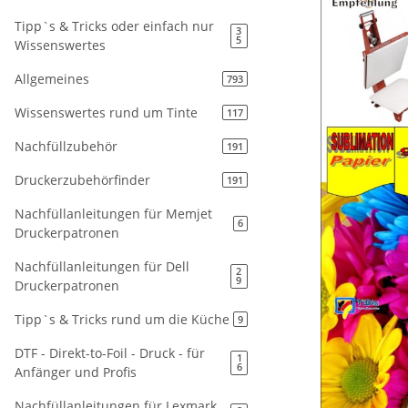
Tipp`s & Tricks oder einfach nur
3
5
Wissenswertes
Allgemeines
793
Wissenswertes rund um Tinte
117
Nachfüllzubehör
191
Druckerzubehörfinder
191
Nachfüllanleitungen für Memjet
6
Druckerpatronen
Nachfüllanleitungen für Dell
2
9
Druckerpatronen
Tipp`s & Tricks rund um die Küche
9
DTF - Direkt-to-Foil - Druck - für
1
6
Anfänger und Profis
Nachfüllanleitungen für Lexmark