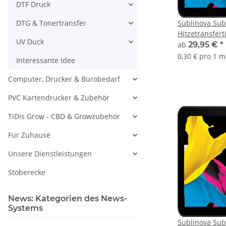
DTF Druck
Sublinova Sub
DTG & Tonertransfer
Hitzetransfert
UV Duck
1000ml Cyan i
ab
29,95 €
*
gewählten Me
0,30 € pro 1 m
Interessante Idee
Computer, Drucker & Bürobedarf
PVC Kartendrucker & Zubehör
TiDis Grow - CBD & Growzubehör
Für Zuhause
Unsere Dienstleistungen
Stöberecke
News: Kategorien des News-
Systems
Sublinova Sub