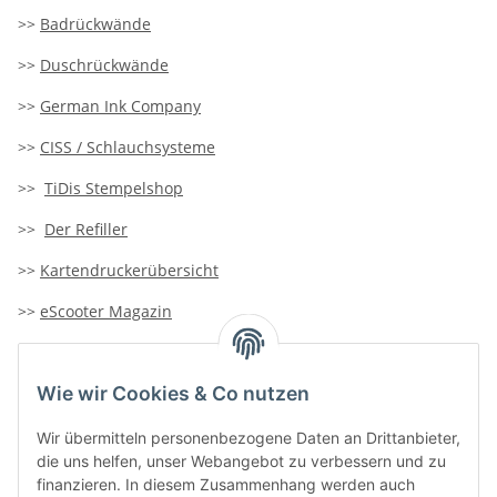
>>
Badrückwände
>>
Duschrückwände
>>
German Ink Company
>>
CISS / Schlauchsysteme
>>
TiDis Stempelshop
>>
Der Refiller
>>
Kartendruckerübersicht
>>
eScooter Magazin
>>
TiDis-Solar
Wie wir Cookies & Co nutzen
>>
Containersucher
>>
Goldinfoseite
Wir übermitteln personenbezogene Daten an Drittanbieter,
die uns helfen, unser Webangebot zu verbessern und zu
finanzieren. In diesem Zusammenhang werden auch