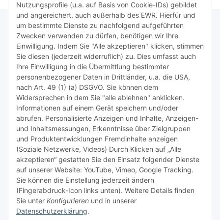
Nutzungsprofile (u.a. auf Basis von Cookie-IDs) gebildet
und angereichert, auch außerhalb des EWR. Hierfür und
um bestimmte Dienste zu nachfolgend aufgeführten
Zwecken verwenden zu dürfen, benötigen wir Ihre
TiDis Lizenzsystem
Einwilligung. Indem Sie "Alle akzeptieren" klicken, stimmen
Sie diesen (jederzeit widerruflich) zu. Dies umfasst auch
Ihre Einwilligung in die Übermittlung bestimmter
Meist besuchte Seiten:
personenbezogener Daten in Drittländer, u.a. die USA,
nach Art. 49 (1) (a) DSGVO. Sie können dem
Tipps & Tricks rund um Sublimation
Widersprechen in dem Sie "alle ablehnen" anklicken.
Informationen auf einem Gerät speichern und/oder
TiDis Videos auf Youtube
abrufen. Personalisierte Anzeigen und Inhalte, Anzeigen-
und Inhaltsmessungen, Erkenntnisse über Zielgruppen
Nachfüllpreise für Druckerpatronen
und Produktentwicklungen Fremdinhalte anzeigen
Refillservice Patronen verpacken
(Soziale Netzwerke, Videos) Durch Klicken auf „Alle
akzeptieren“ gestatten Sie den Einsatz folgender Dienste
TiDis Druckerwerkstatt
auf unserer Website: YouTube, Vimeo, Google Tracking.
Sie können die Einstellung jederzeit ändern
TiDis PC & Notebookwerkstatt
(Fingerabdruck-Icon links unten). Weitere Details finden
Sie unter
Konfigurieren
und in unserer
TiDis
eScooter Werkstatt
Datenschutzerklärung
.