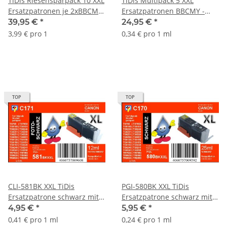
TiDis Riesensparpack 10 XXL
TiDis Multipack 5 XXL
Ersatzpatronen je 2xBBCMY
Ersatzpatronen BBCMY -
- ersetzen PGI580 & CLI581
ersetzen PGI580 & CLI581
39,95 €
*
24,95 €
*
BCMY
BCMY
3,99 € pro 1
0,34 € pro 1 ml
TOP
TOP
CLI-581BK XXL TiDis
PGI-580BK XXL TiDis
Ersatzpatrone schwarz mit
Ersatzpatrone schwarz mit
ca. 12ml Inhalt - ersetzt
ca. 25ml Inhalt - ersetzt
4,95 €
*
5,95 €
*
1998C001
1970C001
0,41 € pro 1 ml
0,24 € pro 1 ml