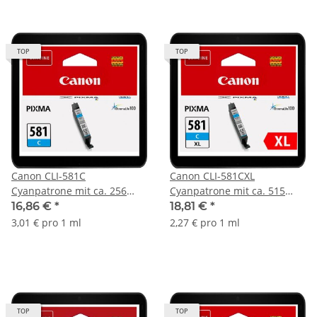
TOP
TOP
Canon CLI-581C
Canon CLI-581CXL
Cyanpatrone mit ca. 256
Cyanpatrone mit ca. 515
Seiten Druckleistung nach
Seiten Druckleistung nach
16,86 €
*
18,81 €
*
ISO - 2103C001
ISO - 2049C001
3,01 € pro 1 ml
2,27 € pro 1 ml
TOP
TOP