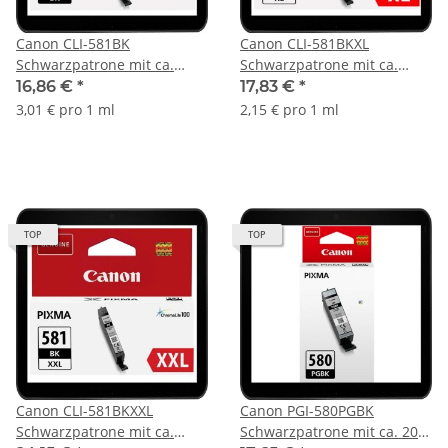
Canon CLI-581BK
Canon CLI-581BKXL
Schwarzpatrone mit ca.
Schwarzpatrone mit ca.
1.505 Seiten Druckleistung
3.120 Seiten Druckleistung
16,86 €
*
17,83 €
*
nach ISO - 2106C001
nach ISO - 2052C001
3,01 € pro 1 ml
2,15 € pro 1 ml
TOP
TOP
Canon CLI-581BKXXL
Canon PGI-580PGBK
Schwarzpatrone mit ca.
Schwarzpatrone mit ca. 200