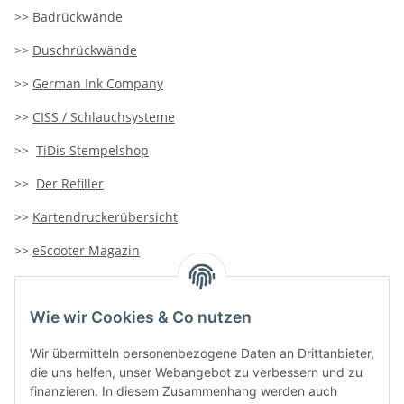
>>
Badrückwände
>>
Duschrückwände
>>
German Ink Company
>>
CISS / Schlauchsysteme
>>
TiDis Stempelshop
>>
Der Refiller
>>
Kartendruckerübersicht
>>
eScooter Magazin
>>
TiDis-Solar
Wie wir Cookies & Co nutzen
>>
Containersucher
>>
Goldinfoseite
Wir übermitteln personenbezogene Daten an Drittanbieter,
die uns helfen, unser Webangebot zu verbessern und zu
finanzieren. In diesem Zusammenhang werden auch