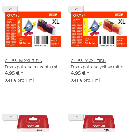
TOP
TOP
CLI-581M XXL TiDis
CLI-581Y XXL TiDis
Ersatzpatrone magenta mit
Ersatzpatrone yellow mit ca.
ca. 12ml Inhalt - ersetzt
12ml Inhalt - ersetzt
4,95 €
*
4,95 €
*
1996C001
1997C001
0,41 € pro 1 ml
0,41 € pro 1 ml
TOP
TOP