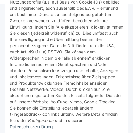
Nutzungsprofile (u.a. auf Basis von Cookie-IDs) gebildet
und angereichert, auch außerhalb des EWR. Hierfür und
um bestimmte Dienste zu nachfolgend aufgeführten
Zwecken verwenden zu dürfen, benötigen wir Ihre
TiDis Lizenzsystem
Einwilligung. Indem Sie "Alle akzeptieren" klicken, stimmen
Sie diesen (jederzeit widerruflich) zu. Dies umfasst auch
Ihre Einwilligung in die Übermittlung bestimmter
Meist besuchte Seiten:
personenbezogener Daten in Drittländer, u.a. die USA,
nach Art. 49 (1) (a) DSGVO. Sie können dem
Tipps & Tricks rund um Sublimation
Widersprechen in dem Sie "alle ablehnen" anklicken.
Informationen auf einem Gerät speichern und/oder
TiDis Videos auf Youtube
abrufen. Personalisierte Anzeigen und Inhalte, Anzeigen-
und Inhaltsmessungen, Erkenntnisse über Zielgruppen
Nachfüllpreise für Druckerpatronen
und Produktentwicklungen Fremdinhalte anzeigen
Refillservice Patronen verpacken
(Soziale Netzwerke, Videos) Durch Klicken auf „Alle
akzeptieren“ gestatten Sie den Einsatz folgender Dienste
TiDis Druckerwerkstatt
auf unserer Website: YouTube, Vimeo, Google Tracking.
Sie können die Einstellung jederzeit ändern
TiDis PC & Notebookwerkstatt
(Fingerabdruck-Icon links unten). Weitere Details finden
Sie unter
Konfigurieren
und in unserer
TiDis
eScooter Werkstatt
Datenschutzerklärung
.
TiDis Dienstausweis Druckservice