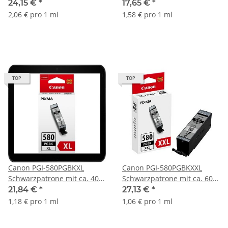
6.360 Seiten Druckleistung
Seiten Druckleistung nach
24,15 €
*
17,65 €
*
nach ISO - 1998C001
ISO - 2078C001
2,06 € pro 1 ml
1,58 € pro 1 ml
TOP
TOP
Canon PGI-580PGBKXL
Canon PGI-580PGBKXXL
Schwarzpatrone mit ca. 400
Schwarzpatrone mit ca. 600
Seiten Druckleistung nach
Seiten Druckleistung nach
21,84 €
*
27,13 €
*
ISO - 2024C001
ISO - 1970C001
1,18 € pro 1 ml
1,06 € pro 1 ml