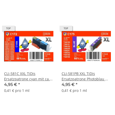
TOP
TOP
CLI-581C XXL TiDis
CLI-581PB XXL TiDis
Ersatzpatrone cyan mit ca.
Ersatzpatrone Photoblau mit
12ml Inhalt - ersetzt
ca. 12ml Inhalt - ersetzt
4,95 €
*
4,95 €
*
1995C001
1999C001
0,41 € pro 1 ml
0,41 € pro 1 ml