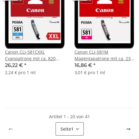
Canon CLI-581CXXL
Canon CLI-581M
Cyanpatrone mit ca. 820
Magentapatrone mit ca. 237
Seiten Druckleistung nach
Seiten Druckleistung nach
26,22 €
*
16,86 €
*
ISO - 1995C001
ISO - 2104C001
2,24 € pro 1 ml
3,01 € pro 1 ml
Artikel 1 - 20 von 41
Seite
1