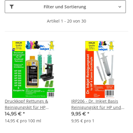
Filter und Sortierung
Artikel 1 - 20 von 30
Druckkopf Rettungs &
IRP206 - Dr. Inkjet Basis
Reinigungskit für HP
Reinigungskit für HP und
Druckkopfpatronen - HP300,
Canon Drucker (ohne
14,95 €
*
9,95 €
*
HP301, HP302, HP303, HP304,
Druckkopfreiniger)
14,95 € pro 100 ml
9,95 € pro 1
HP305, HP308 und
baugleiche