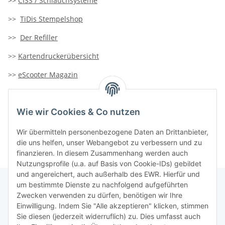
>>
CISS / Schlauchsysteme
>>
TiDis Stempelshop
>>
Der Refiller
>>
Kartendruckerübersicht
>>
eScooter Magazin
>>
TiDis-Solar
Wie wir Cookies & Co nutzen
>>
Containersucher
>>
Goldinfoseite
Wir übermitteln personenbezogene Daten an Drittanbieter,
die uns helfen, unser Webangebot zu verbessern und zu
finanzieren. In diesem Zusammenhang werden auch
Nutzungsprofile (u.a. auf Basis von Cookie-IDs) gebildet
und angereichert, auch außerhalb des EWR. Hierfür und
um bestimmte Dienste zu nachfolgend aufgeführten
Zwecken verwenden zu dürfen, benötigen wir Ihre
TiDis Lizenzsystem
Einwilligung. Indem Sie "Alle akzeptieren" klicken, stimmen
Sie diesen (jederzeit widerruflich) zu. Dies umfasst auch