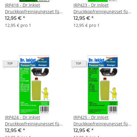
IRP418 - Dr.Inkjet
IRP423 - Dr.Inkjet
Druckkopfreinigungsset für
Druckkopfreinigungsset für
die HP Designjets T120 +
HP Drucker mit den HP364
12,95 €
*
12,95 €
*
T520 Serien - HP711 -
Druckerpatronen oder
12,95 € pro 1
12,95 € pro 1
CZ129A, CZ130A, CZ131A,
baugleiche Druckköpfe!
CZ132A (V.2.0)
TOP
TOP
IRP424 - Dr.Inkjet
IRP425 - Dr.Inkjet
Druckkopfreinigungsset für
Druckkopfreinigungsset für
HP Drucker mit den HP920
HP Drucker mit den HP934 +
12,95 €
*
12,95 €
*
Druckerpatronen oder
HP935 Druckerpatronen