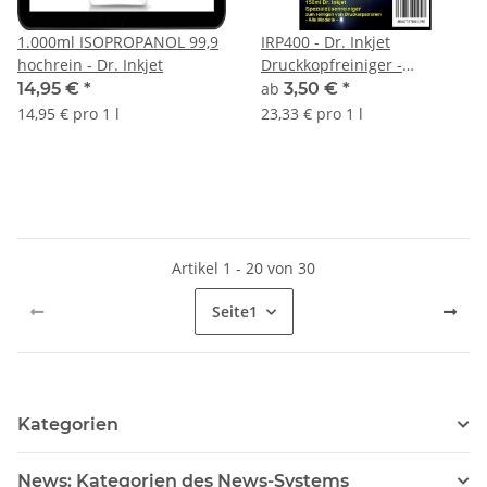
1.000ml ISOPROPANOL 99,9
IRP400 - Dr. Inkjet
hochrein - Dr. Inkjet
Druckkopfreiniger -
Düsenreiniger für
14,95 €
*
ab
3,50 €
*
Druckerpatronen und
14,95 € pro 1 l
23,33 € pro 1 l
Druckköpfe für alle Drucker
geeignet
Artikel 1 - 20 von 30
Seite
1
Kategorien
News: Kategorien des News-Systems