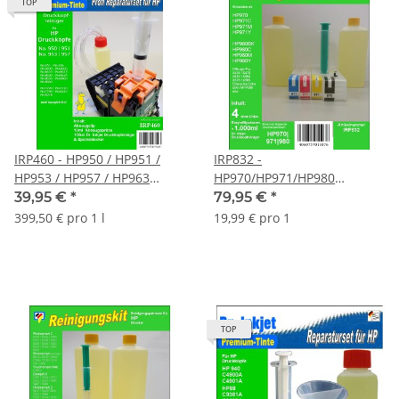
TOP
IRP460 - HP950 / HP951 /
IRP832 -
HP953 / HP957 / HP963
HP970/HP971/HP980
professionelles
Druckkopfreinigungspatronen
39,95 €
*
79,95 €
*
Druckkopfreiniger Kit
inkl. 1.000 ml Dr. Inkjet
399,50 € pro 1 l
19,99 € pro 1
Druckkopfreiniger
TOP