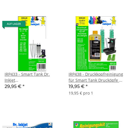
AUF LAGER
IRP433 - Smart Tank Dr.
IRP438 - Druckkopfreinigung
Inkjet
für Smart Tank Drucköpfe -
Druckkopfreinigungsset
6ZA11AE | 6ZA17AE |
29,95 €
*
19,95 €
*
6ZA18AE
19,95 € pro 1