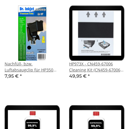
Nachfüll- bzw.
HP973X - CN459-67006
Luftabsaugclip für HP350
Cleaning Kit (CN459-67006)
und HP350XL
Druckerreinigung für
7,95 €
*
49,95 €
*
Druckerpatronen
Officejet, PageWide Drucker