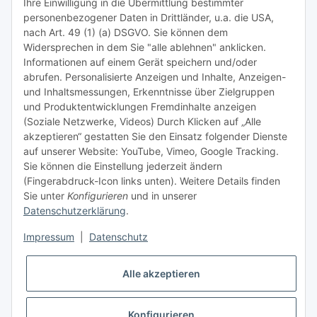
Ihre Einwilligung in die Übermittlung bestimmter
Meist besuchte Seiten:
personenbezogener Daten in Drittländer, u.a. die USA,
nach Art. 49 (1) (a) DSGVO. Sie können dem
Tipps & Tricks rund um Sublimation
Widersprechen in dem Sie "alle ablehnen" anklicken.
Informationen auf einem Gerät speichern und/oder
TiDis Videos auf Youtube
abrufen. Personalisierte Anzeigen und Inhalte, Anzeigen-
und Inhaltsmessungen, Erkenntnisse über Zielgruppen
Nachfüllpreise für Druckerpatronen
und Produktentwicklungen Fremdinhalte anzeigen
Refillservice Patronen verpacken
(Soziale Netzwerke, Videos) Durch Klicken auf „Alle
akzeptieren“ gestatten Sie den Einsatz folgender Dienste
TiDis Druckerwerkstatt
auf unserer Website: YouTube, Vimeo, Google Tracking.
Sie können die Einstellung jederzeit ändern
TiDis PC & Notebookwerkstatt
(Fingerabdruck-Icon links unten). Weitere Details finden
Sie unter
Konfigurieren
und in unserer
TiDis
eScooter Werkstatt
Datenschutzerklärung
.
TiDis Dienstausweis Druckservice
Impressum
|
Datenschutz
TiDis Lizenssystem
Alle akzeptieren
GIC (German Ink Company)
Der Refiller (Infoportal)
Konfigurieren