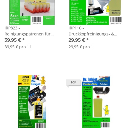
IRP823 -
IRP116 -
Reinigungspatronen für
Druckkopfreinigungs- &
HP364 + 1Liter
Reparaturset für HP940 &
39,95 €
*
29,95 €
*
Druckkopfreiniger
HP88 Druckköpfe
39,95 € pro 1 l
29,95 € pro 1
TOP