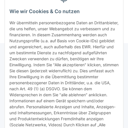
>>
TiDis-Solar
Wie wir Cookies & Co nutzen
>>
Containersucher
>>
Goldinfoseite
Wir übermitteln personenbezogene Daten an Drittanbieter,
die uns helfen, unser Webangebot zu verbessern und zu
finanzieren. In diesem Zusammenhang werden auch
Nutzungsprofile (u.a. auf Basis von Cookie-IDs) gebildet
und angereichert, auch außerhalb des EWR. Hierfür und
um bestimmte Dienste zu nachfolgend aufgeführten
Zwecken verwenden zu dürfen, benötigen wir Ihre
TiDis Lizenzsystem
Einwilligung. Indem Sie "Alle akzeptieren" klicken, stimmen
Sie diesen (jederzeit widerruflich) zu. Dies umfasst auch
Ihre Einwilligung in die Übermittlung bestimmter
Meist besuchte Seiten:
personenbezogener Daten in Drittländer, u.a. die USA,
nach Art. 49 (1) (a) DSGVO. Sie können dem
Tipps & Tricks rund um Sublimation
Widersprechen in dem Sie "alle ablehnen" anklicken.
Informationen auf einem Gerät speichern und/oder
TiDis Videos auf Youtube
abrufen. Personalisierte Anzeigen und Inhalte, Anzeigen-
und Inhaltsmessungen, Erkenntnisse über Zielgruppen
Nachfüllpreise für Druckerpatronen
und Produktentwicklungen Fremdinhalte anzeigen
Refillservice Patronen verpacken
(Soziale Netzwerke, Videos) Durch Klicken auf „Alle