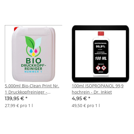
5.000ml Bio-Clean Print Nr.
100ml ISOPROPANOL 99,9
1 Druckkopfreiniger -
hochrein - Dr. Inkjet
biologisch abbaubarer
139,95 €
*
4,95 €
*
Düsenreiniger
27,99 € pro 1 l
49,50 € pro 1 l