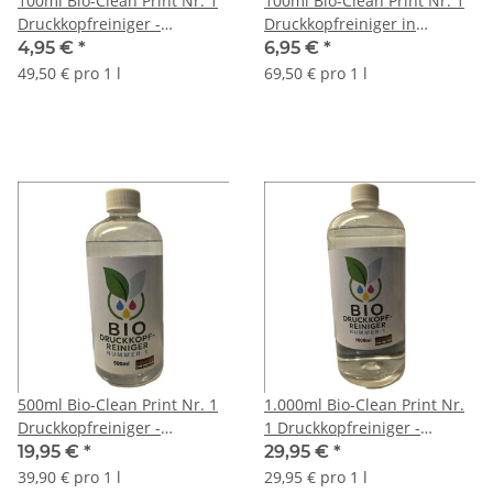
100ml Bio-Clean Print Nr. 1
100ml Bio-Clean Print Nr. 1
Druckkopfreiniger -
Druckkopfreiniger in
biologisch abbaubarer
Sprühflasche - biologisch
4,95 €
*
6,95 €
*
Düsenreiniger
abbaubarer Düsenreiniger -
49,50 € pro 1 l
69,50 € pro 1 l
Druckkopfpatronen
optimiert
500ml Bio-Clean Print Nr. 1
1.000ml Bio-Clean Print Nr.
Druckkopfreiniger -
1 Druckkopfreiniger -
biologisch abbaubarer
biologisch abbaubarer
19,95 €
*
29,95 €
*
Düsenreiniger
Düsenreiniger
39,90 € pro 1 l
29,95 € pro 1 l