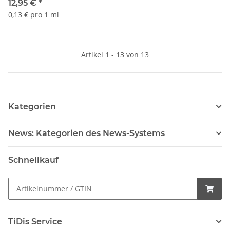
und Textilien - 100ml
12,95 €
*
Sprühflasche
0,13 € pro 1 ml
Artikel 1 - 13 von 13
Kategorien
News: Kategorien des News-Systems
Schnellkauf
TiDis Service