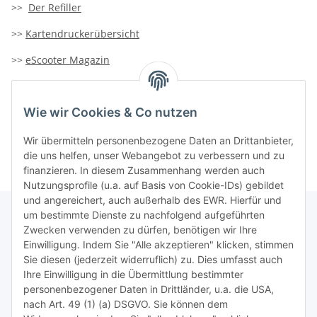
>>
Der Refiller
>>
Kartendruckerübersicht
>>
eScooter Magazin
>>
TiDis-Solar
Wie wir Cookies & Co nutzen
>>
Containersucher
>>
Goldinfoseite
Wir übermitteln personenbezogene Daten an Drittanbieter,
die uns helfen, unser Webangebot zu verbessern und zu
finanzieren. In diesem Zusammenhang werden auch
Nutzungsprofile (u.a. auf Basis von Cookie-IDs) gebildet
und angereichert, auch außerhalb des EWR. Hierfür und
um bestimmte Dienste zu nachfolgend aufgeführten
Zwecken verwenden zu dürfen, benötigen wir Ihre
TiDis Lizenzsystem
Einwilligung. Indem Sie "Alle akzeptieren" klicken, stimmen
Sie diesen (jederzeit widerruflich) zu. Dies umfasst auch
Ihre Einwilligung in die Übermittlung bestimmter
Meist besuchte Seiten:
personenbezogener Daten in Drittländer, u.a. die USA,
nach Art. 49 (1) (a) DSGVO. Sie können dem
Tipps & Tricks rund um Sublimation