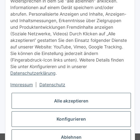
Widersprechen in dem Sie "alle ablehnen" anklicken.
Informationen auf einem Gerät speichern und/oder
TiDis Videos auf Youtube
abrufen. Personalisierte Anzeigen und Inhalte, Anzeigen-
und Inhaltsmessungen, Erkenntnisse über Zielgruppen
Nachfüllpreise für Druckerpatronen
und Produktentwicklungen Fremdinhalte anzeigen
Refillservice Patronen verpacken
(Soziale Netzwerke, Videos) Durch Klicken auf „Alle
akzeptieren“ gestatten Sie den Einsatz folgender Dienste
TiDis Druckerwerkstatt
auf unserer Website: YouTube, Vimeo, Google Tracking.
Sie können die Einstellung jederzeit ändern
TiDis PC & Notebookwerkstatt
(Fingerabdruck-Icon links unten). Weitere Details finden
Sie unter
Konfigurieren
und in unserer
TiDis
eScooter Werkstatt
Datenschutzerklärung
.
TiDis Dienstausweis Druckservice
Impressum
|
Datenschutz
TiDis Lizenssystem
Alle akzeptieren
GIC (German Ink Company)
Der Refiller (Infoportal)
Konfigurieren
* Alle Preise inkl. gesetzlicher USt., zzgl.
Versand
Ablehnen