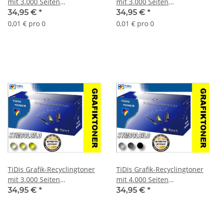
mit 3.000 Seiten
mit 3.000 Seiten
Druckleistung nach Iso -
Druckleistung nach Iso -
34,95 €
*
34,95 €
*
ersetzt TK580 Cyan
ersetzt TK580 Magenta
0,01 € pro 0
0,01 € pro 0
TiDis Grafik-Recyclingtoner
TiDis Grafik-Recyclingtoner
mit 3.000 Seiten
mit 4.000 Seiten
Druckleistung nach Iso -
Druckleistung nach Iso -
34,95 €
*
34,95 €
*
ersetzt TK580 Yellow
ersetzt TK580 Black