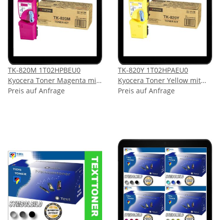
TK-820M 1T02HPBEU0
TK-820Y 1T02HPAEU0
Kyocera Toner Magenta mit
Kyocera Toner Yellow mit
7.000 Seiten Druckleistung
Preis auf Anfrage
7.000 Seiten Druckleistung
Preis auf Anfrage
laut Hersteller
laut Hersteller