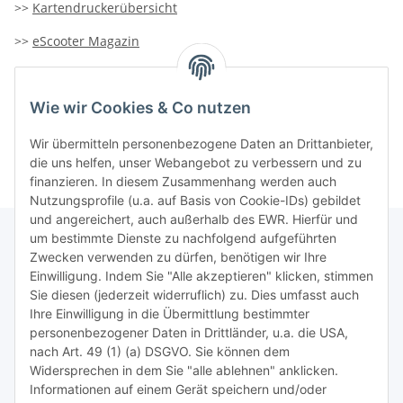
>>
Kartendruckerübersicht
>>
eScooter Magazin
>>
TiDis-Solar
Wie wir Cookies & Co nutzen
>>
Containersucher
>>
Goldinfoseite
Wir übermitteln personenbezogene Daten an Drittanbieter,
die uns helfen, unser Webangebot zu verbessern und zu
finanzieren. In diesem Zusammenhang werden auch
Nutzungsprofile (u.a. auf Basis von Cookie-IDs) gebildet
und angereichert, auch außerhalb des EWR. Hierfür und
um bestimmte Dienste zu nachfolgend aufgeführten
Zwecken verwenden zu dürfen, benötigen wir Ihre
TiDis Lizenzsystem
Einwilligung. Indem Sie "Alle akzeptieren" klicken, stimmen
Sie diesen (jederzeit widerruflich) zu. Dies umfasst auch
Ihre Einwilligung in die Übermittlung bestimmter
Meist besuchte Seiten:
personenbezogener Daten in Drittländer, u.a. die USA,
nach Art. 49 (1) (a) DSGVO. Sie können dem
Tipps & Tricks rund um Sublimation
Widersprechen in dem Sie "alle ablehnen" anklicken.
Informationen auf einem Gerät speichern und/oder
TiDis Videos auf Youtube