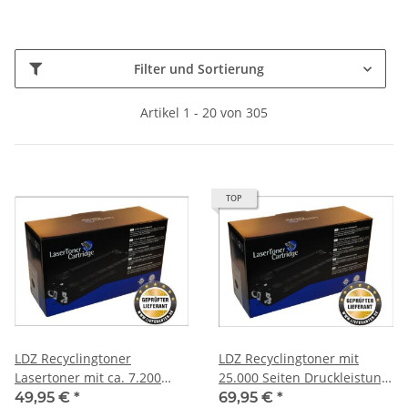
Filter und Sortierung
Artikel 1 - 20 von 305
TOP
LDZ Recyclingtoner
LDZ Recyclingtoner mit
Lasertoner mit ca. 7.200
25.000 Seiten Druckleistung
Seiten Druckleistung bei 5%
nach Iso ersetzt TK3130
49,95 €
*
69,95 €
*