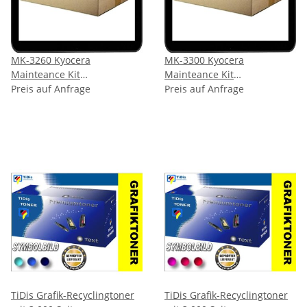
MK-3260 Kyocera
MK-3300 Kyocera
Mainteance Kit
Mainteance Kit
(Wartungseinheit) für ca.
Preis auf Anfrage
(Wartungseinheit) für ca.
Preis auf Anfrage
300.000 Seiten
300.000 Seiten
Auffangsleistung
Auffangsleistung
TiDis Grafik-Recyclingtoner
TiDis Grafik-Recyclingtoner