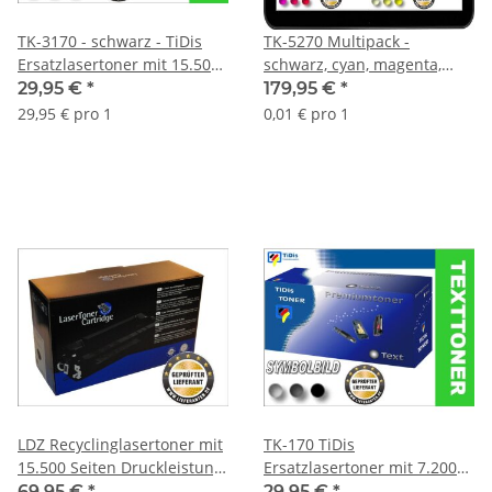
TK-3170 - schwarz - TiDis
TK-5270 Multipack -
Ersatzlasertoner mit 15.500
schwarz, cyan, magenta,
Seiten Druckleistung -
yellow - TiDis Text
29,95 €
*
179,95 €
*
ersetzt 1T02T80NL0
Ersatzlasertoner mit ca.
29,95 € pro 1
0,01 € pro 1
26.000 Seiten Druckleistung
LDZ Recyclinglasertoner mit
TK-170 TiDis
15.500 Seiten Druckleistung
Ersatzlasertoner mit 7.200
nach Iso für TK3110 -
Seiten Druckleistung nach
69,95 €
*
29,95 €
*