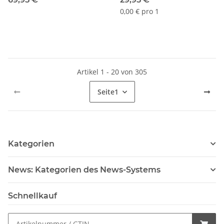
schwarz -
Iso für TK170 - schwarz -
0,00 € pro 1
Artikel 1 - 20 von 305
Seite
1
Kategorien
News: Kategorien des News-Systems
Schnellkauf