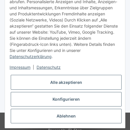
abrufen. Personalisierte Anzeigen und Inhalte, Anzeigen-
und Inhaltsmessungen, Erkenntnisse über Zielgruppen
Nachfüllpreise für Druckerpatronen
und Produktentwicklungen Fremdinhalte anzeigen
Refillservice Patronen verpacken
(Soziale Netzwerke, Videos) Durch Klicken auf „Alle
akzeptieren“ gestatten Sie den Einsatz folgender Dienste
TiDis Druckerwerkstatt
auf unserer Website: YouTube, Vimeo, Google Tracking.
Sie können die Einstellung jederzeit ändern
TiDis PC & Notebookwerkstatt
(Fingerabdruck-Icon links unten). Weitere Details finden
Sie unter
Konfigurieren
und in unserer
TiDis
eScooter Werkstatt
Datenschutzerklärung
.
TiDis Dienstausweis Druckservice
Impressum
|
Datenschutz
TiDis Lizenssystem
Alle akzeptieren
GIC (German Ink Company)
Der Refiller (Infoportal)
Konfigurieren
* Alle Preise inkl. gesetzlicher USt., zzgl.
Versand
Ablehnen
© Ingo Schacht
Besucherzähler: 8736032
Ladenpreise können von
Shoppreisen abweichen: