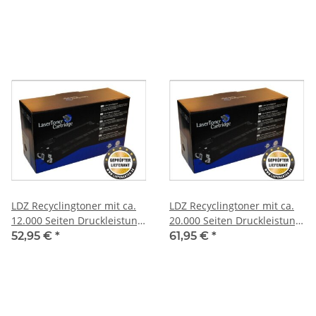
Deckung - ersetzt TK1140 -
schwarz
schwarz -
LDZ Recyclingtoner mit ca.
LDZ Recyclingtoner mit ca.
12.000 Seiten Druckleistung-
20.000 Seiten Druckleistung-
ersetzt TK 8315K- schwarz
ersetzt TK 865K- schwarz
52,95 €
*
61,95 €
*