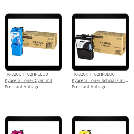
TK-820C 1T02HPCEU0
TK-820K 1T02HP0EU0
Kyocera Toner Cyan mit
Kyocera Toner Schwarz mit
7.000 Seiten Druckleistung
Preis auf Anfrage
15.000 Seiten Druckleistung
Preis auf Anfrage
laut Hersteller
laut Hersteller