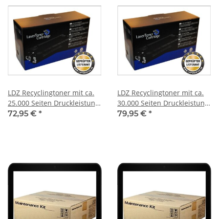
LDZ Recyclingtoner mit ca.
LDZ Recyclingtoner mit ca.
25.000 Seiten Druckleistung-
30.000 Seiten Druckleistung-
ersetzt TK 8305K- schwarz
ersetzt TK 8505K- schwarz
72,95 €
*
79,95 €
*