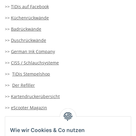
>>
TiDis auf Facebook
>>
Küchenrückwände
>>
Badrückwände
>>
Duschrückwände
>>
German Ink Company
>>
CISS / Schlauchsysteme
>>
TiDis Stempelshop
>>
Der Refiller
>>
Kartendruckerübersicht
>>
eScooter Magazin
>>
TiDis-Solar
Wie wir Cookies & Co nutzen
>>
Containersucher