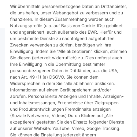
>>
Goldinfoseite
Wir übermitteln personenbezogene Daten an Drittanbieter,
die uns helfen, unser Webangebot zu verbessern und zu
finanzieren. In diesem Zusammenhang werden auch
Nutzungsprofile (u.a. auf Basis von Cookie-IDs) gebildet
und angereichert, auch außerhalb des EWR. Hierfür und
um bestimmte Dienste zu nachfolgend aufgeführten
Zwecken verwenden zu dürfen, benötigen wir Ihre
TiDis Lizenzsystem
Einwilligung. Indem Sie "Alle akzeptieren" klicken, stimmen
Sie diesen (jederzeit widerruflich) zu. Dies umfasst auch
Ihre Einwilligung in die Übermittlung bestimmter
Meist besuchte Seiten:
personenbezogener Daten in Drittländer, u.a. die USA,
nach Art. 49 (1) (a) DSGVO. Sie können dem
Tipps & Tricks rund um Sublimation
Widersprechen in dem Sie "alle ablehnen" anklicken.
Informationen auf einem Gerät speichern und/oder
TiDis Videos auf Youtube
abrufen. Personalisierte Anzeigen und Inhalte, Anzeigen-
und Inhaltsmessungen, Erkenntnisse über Zielgruppen
Nachfüllpreise für Druckerpatronen
und Produktentwicklungen Fremdinhalte anzeigen
Refillservice Patronen verpacken
(Soziale Netzwerke, Videos) Durch Klicken auf „Alle
akzeptieren“ gestatten Sie den Einsatz folgender Dienste
TiDis Druckerwerkstatt
auf unserer Website: YouTube, Vimeo, Google Tracking.
Sie können die Einstellung jederzeit ändern