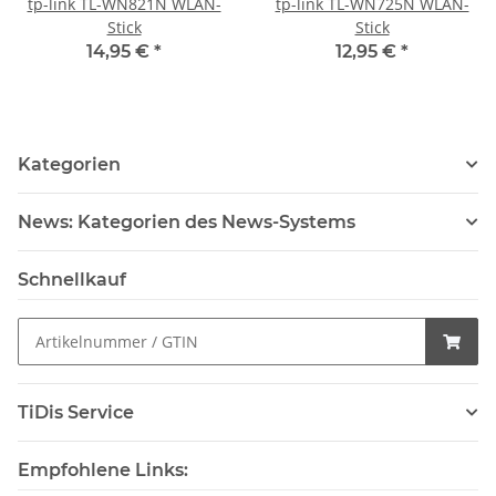
tp-link TL-WN821N WLAN-
tp-link TL-WN725N WLAN-
Stick
Stick
14,95 €
*
12,95 €
*
Kategorien
News: Kategorien des News-Systems
Schnellkauf
TiDis Service
Empfohlene Links: