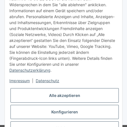
Tipps & Tricks rund um Sublimation
Widersprechen in dem Sie "alle ablehnen" anklicken.
Informationen auf einem Gerät speichern und/oder
TiDis Videos auf Youtube
abrufen. Personalisierte Anzeigen und Inhalte, Anzeigen-
und Inhaltsmessungen, Erkenntnisse über Zielgruppen
Nachfüllpreise für Druckerpatronen
und Produktentwicklungen Fremdinhalte anzeigen
Refillservice Patronen verpacken
(Soziale Netzwerke, Videos) Durch Klicken auf „Alle
akzeptieren“ gestatten Sie den Einsatz folgender Dienste
TiDis Druckerwerkstatt
auf unserer Website: YouTube, Vimeo, Google Tracking.
Sie können die Einstellung jederzeit ändern
TiDis PC & Notebookwerkstatt
(Fingerabdruck-Icon links unten). Weitere Details finden
Sie unter
Konfigurieren
und in unserer
TiDis
eScooter Werkstatt
Datenschutzerklärung
.
TiDis Dienstausweis Druckservice
Impressum
|
Datenschutz
TiDis Lizenssystem
Alle akzeptieren
GIC (German Ink Company)
Der Refiller (Infoportal)
Konfigurieren
* Alle Preise inkl. gesetzlicher USt., zzgl.
Versand