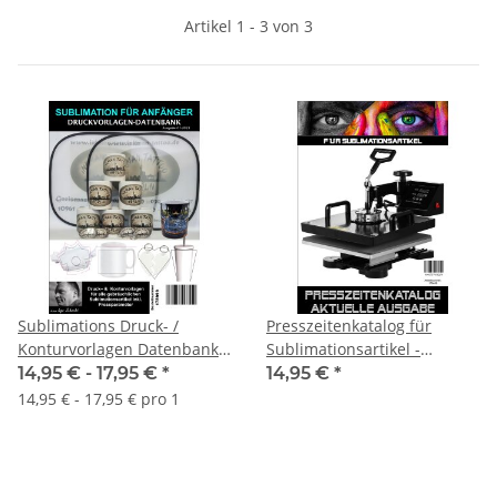
Artikel 1 - 3 von 3
Sublimations Druck- /
Presszeitenkatalog für
Konturvorlagen Datenbank
Sublimationsartikel -
V.1.0.23 - Sublimations
Downloaddatei
14,95 € -
17,95 €
*
14,95 €
*
Konturvorlagen auf CD /
14,95 € - 17,95 € pro 1
USB-Stick oder als Download