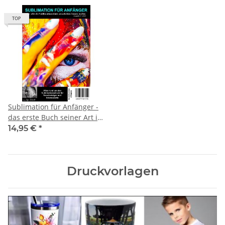
TOP
Sublimation für Anfänger -
das erste Buch seiner Art in
gedruckte Version
14,95 €
*
Druckvorlagen