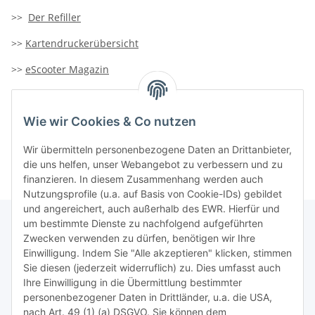
>>
Der Refiller
>>
Kartendruckerübersicht
>>
eScooter Magazin
>>
TiDis-Solar
Wie wir Cookies & Co nutzen
>>
Containersucher
>>
Goldinfoseite
Wir übermitteln personenbezogene Daten an Drittanbieter,
die uns helfen, unser Webangebot zu verbessern und zu
finanzieren. In diesem Zusammenhang werden auch
Nutzungsprofile (u.a. auf Basis von Cookie-IDs) gebildet
und angereichert, auch außerhalb des EWR. Hierfür und
um bestimmte Dienste zu nachfolgend aufgeführten
Zwecken verwenden zu dürfen, benötigen wir Ihre
TiDis Lizenzsystem
Einwilligung. Indem Sie "Alle akzeptieren" klicken, stimmen
Sie diesen (jederzeit widerruflich) zu. Dies umfasst auch
Ihre Einwilligung in die Übermittlung bestimmter
Meist besuchte Seiten:
personenbezogener Daten in Drittländer, u.a. die USA,
nach Art. 49 (1) (a) DSGVO. Sie können dem