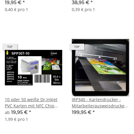
beidseitig bedruckbar!
beidseitig bedruckbar!
19,95 €
*
38,95 €
*
0,40 € pro 1
0,39 € pro 1
TOP
TOP
10 oder 50 weiße Dr.Inkjet
IRP340 - Kartendrucker -
PVC Karten mit NFC Chip
Mitarbeiterausweisdrucker -
ACR 122U-A9 für unsere
ID Card Drucker -
ab
19,95 €
*
199,95 €
*
Ausweiskartendruckerei -
Kundenkartendrucker -
1,99 € pro 1
beidseitig bedruckbar!
Ausdrucke à la Carte mit
Fotodruck in Laborqualität