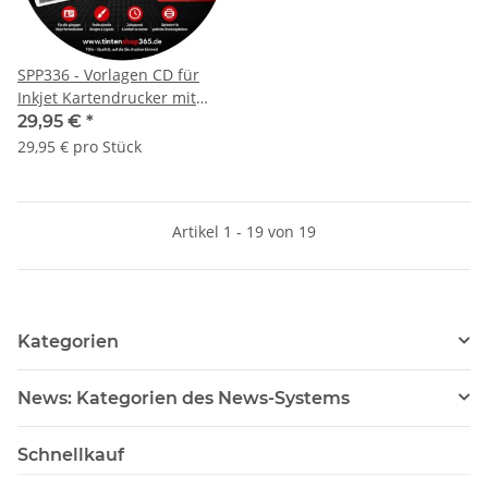
SPP336 - Vorlagen CD für
Inkjet Kartendrucker mit
Microsoft Puplisher, Corel
29,95 €
*
X7 + Open Office für SPP314
29,95 € pro Stück
/ TS705
Artikel 1 - 19 von 19
Kategorien
News: Kategorien des News-Systems
Schnellkauf