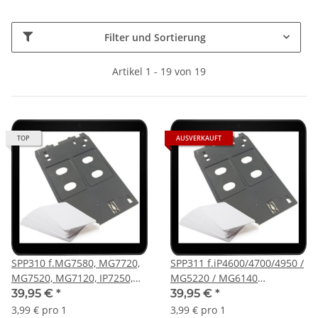
Filter und Sortierung
Artikel 1 - 19 von 19
TOP
AUSVERKAUFT
SPP310 f.MG7580, MG7720,
SPP311 f.iP4600/4700/4950 /
MG7520, MG7120, IP7250,
MG5220 / MG6140
IP7120, P7550, MG5420
Kartendrucker
39,95 €
*
39,95 €
*
Kartendrucker
Kartenschublade -
3,99 € pro 1
3,99 € pro 1