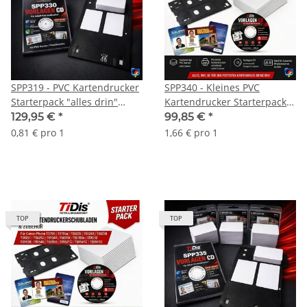
SPP319 - PVC Kartendrucker
SPP340 - Kleines PVC
Starterpack "alles drin"
Kartendrucker Starterpack
Kartenschublade -
"alles drin"
129,95 €
*
99,85 €
*
Drucktray inkl. 160 Inkjet
Kartenschublade -
0,81 € pro 1
1,66 € pro 1
PVC Karten und
Drucktray inkl. 60 Inkjet PVC
Druckvorlagen CD für Canon
Karten und Druckvorlagen
IP7250, MX925 u.v.m.
CD für Canon TS8150 u.v.m.
TOP
TOP