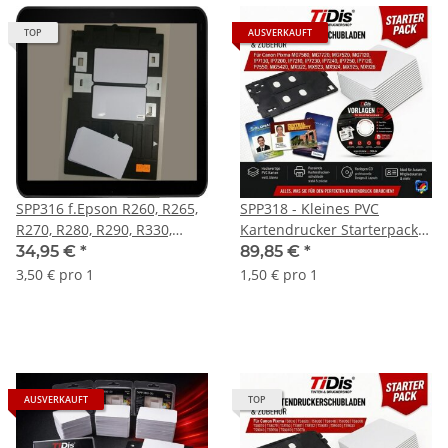
TOP
AUSVERKAUFT
SPP316 f.Epson R260, R265,
SPP318 - Kleines PVC
R270, R280, R290, R330,
Kartendrucker Starterpack
R390, R680, EP705, T50, T60,
"alles drin"
34,95 €
*
89,85 €
*
A50, P50 Kartendrucker
Kartenschublade -
3,50 € pro 1
1,50 € pro 1
Kartenschublade -
Drucktray inkl. 60 Inkjet PVC
Drucktray inkl. 10 Inkjet PVC
Karten und Druckvorlagen
Karten
CD für Canon IP7250, MX925
u.v.m.
AUSVERKAUFT
TOP