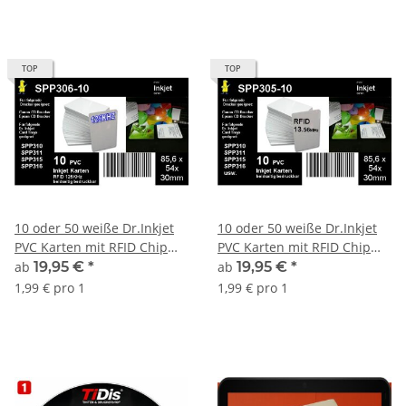
TOP
TOP
10 oder 50 weiße Dr.Inkjet
10 oder 50 weiße Dr.Inkjet
PVC Karten mit RFID Chip
PVC Karten mit RFID Chip
125KHZ für unsere
13.56MHz für unsere
ab
19,95 €
*
ab
19,95 €
*
Ausweiskartendruckerei -
Ausweiskartendruckerei -
1,99 € pro 1
1,99 € pro 1
beidseitig bedruckbar!
beidseitig bedruckbar!