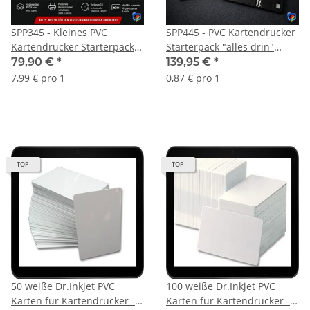
SPP345 - Kleines PVC
SPP445 - PVC Kartendrucker
Kartendrucker Starterpack
Starterpack "alles drin"
"alles drin"
Kartenschublade -
79,90 €
*
139,95 €
*
Kartenschublade -
Drucktray inkl. 160 Inkjet
7,99 € pro 1
0,87 € pro 1
Drucktray inkl. 10 Inkjet PVC
PVC Karten und
Karten und Druckvorlagen
Druckvorlagen CD für Canon
CD für Canon TS705A u.v.m.
Pixma TS8050 | TS9050 |
TS8150 | TS8151 | TS8152
u.v.m.
TOP
TOP
50 weiße Dr.Inkjet PVC
100 weiße Dr.Inkjet PVC
Karten für Kartendrucker -
Karten für Kartendrucker -