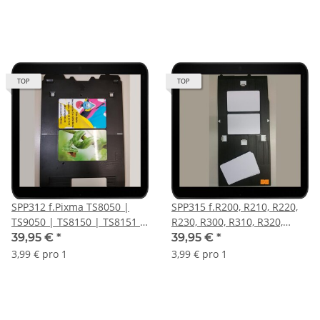
Kartenschublade -
Drucktray inkl. 10 Inkjet PVC
Drucktray inkl. 10 Inkjet PVC
Karten
Karten
TOP
TOP
SPP312 f.Pixma TS8050 |
SPP315 f.R200, R210, R220,
TS9050 | TS8150 | TS8151 |
R230, R300, R310, R320,
TS8152 u.v.m.
R350 Kartendrucker
39,95 €
*
39,95 €
*
Kartendrucker
Kartenschublade -
3,99 € pro 1
3,99 € pro 1
Kartenschublade -
Drucktray inkl. 10 Inkjet PVC
Drucktray inkl. 10 Inkjet PVC
Karten
Karten