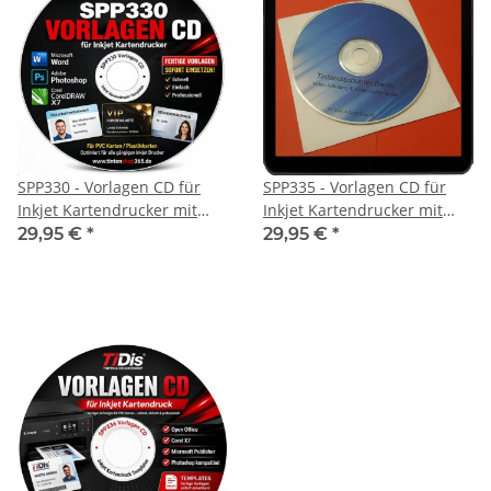
SPP330 - Vorlagen CD für
SPP335 - Vorlagen CD für
Inkjet Kartendrucker mit
Inkjet Kartendrucker mit
Microsoft Word, Photoshop
Microsoft Puplisher und
29,95 €
*
29,95 €
*
und Corel X7 u.a. für IRP310
Corel X7 u.a. für SPP312 /
/ IP7250
TS8150