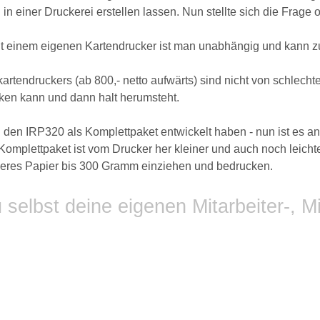
n einer Druckerei erstellen lassen. Nun stellte sich die Frage
. Mit einem eigenen Kartendrucker ist man unabhängig und kann z
tendruckers (ab 800,- netto aufwärts) sind nicht von schlecht
cken kann und dann halt herumsteht.
 den IRP320 als Komplettpaket entwickelt haben - nun ist es an
mplettpaket ist vom Drucker her kleiner und auch noch leichter,
rkeres Papier bis 300 Gramm einziehen und bedrucken.
selbst deine eigenen Mitarbeiter-, M