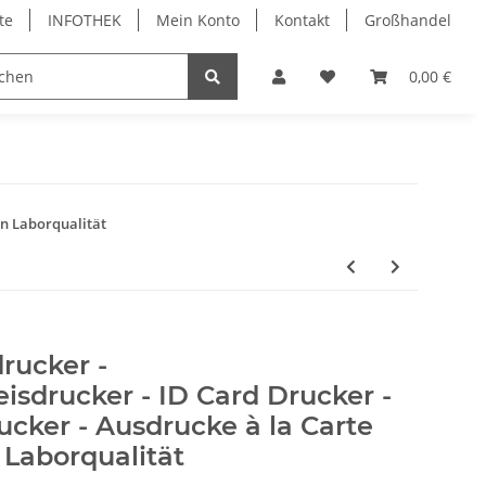
te
INFOTHEK
Mein Konto
Kontakt
Großhandel
 Bürobedarf
PVC Kartendrucker & Zubehör
0,00 €
TiDis
in Laborqualität
rucker -
isdrucker - ID Card Drucker -
cker - Ausdrucke à la Carte
 Laborqualität