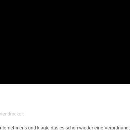
tendrucker:
sunternehmens und klagte das es schon wieder eine Verordnun