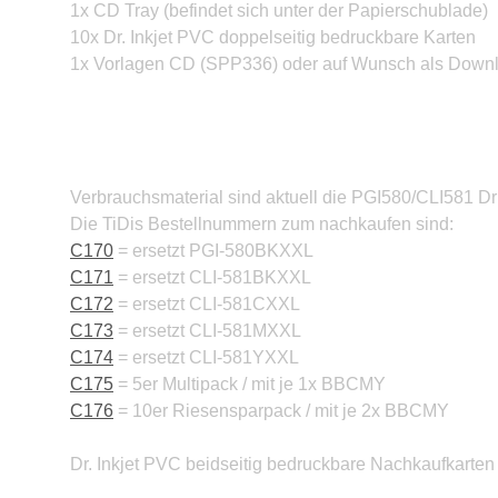
1x CD Tray (befindet sich unter der Papierschublade)
10x Dr. Inkjet PVC
doppelseitig bedruckbare Karten
1x Vorlagen CD (SPP336) oder auf Wunsch als Downlo
Verbrauchsmaterial sind aktuell die PGI580/CLI581 D
Die TiDis Bestellnummern zum nachkaufen sind:
C170
= ersetzt PGI-580BKXXL
C171
= ersetzt CLI-581BKXXL
C172
= ersetzt CLI-581CXXL
C173
= ersetzt CLI-581MXXL
C174
= ersetzt CLI-581YXXL
C175
= 5er Multipack / mit je 1x BBCMY
C176
= 10er Riesensparpack / mit je 2x BBCMY
Dr. Inkjet PVC beidseitig bedruckbare Nachkaufkarten