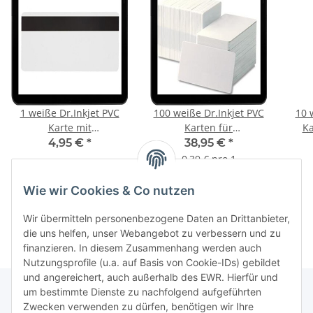
1 weiße Dr.Inkjet PVC
100 weiße Dr.Inkjet PVC
10 
Karte mit
Karten für
Ka
Magnetstreifen für
Kartendrucker -
4,95 €
*
38,95 €
*
Kartendrucker -
beidseitig bedruckbar!
bei
0,39 € pro 1
beidseitig bedruckbar!
Wie wir Cookies & Co nutzen
Wir übermitteln personenbezogene Daten an Drittanbieter,
die uns helfen, unser Webangebot zu verbessern und zu
finanzieren. In diesem Zusammenhang werden auch
Nutzungsprofile (u.a. auf Basis von Cookie-IDs) gebildet
und angereichert, auch außerhalb des EWR. Hierfür und
um bestimmte Dienste zu nachfolgend aufgeführten
Zwecken verwenden zu dürfen, benötigen wir Ihre