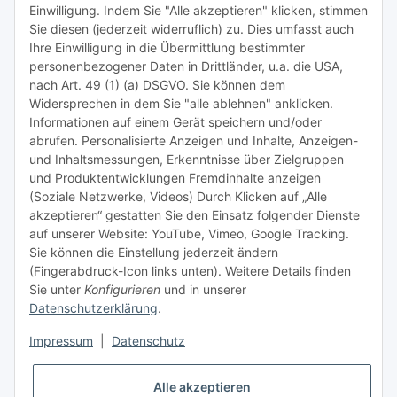
TiDis Lizenzsystem
Einwilligung. Indem Sie "Alle akzeptieren" klicken, stimmen
Sie diesen (jederzeit widerruflich) zu. Dies umfasst auch
Ihre Einwilligung in die Übermittlung bestimmter
Meist besuchte Seiten:
personenbezogener Daten in Drittländer, u.a. die USA,
nach Art. 49 (1) (a) DSGVO. Sie können dem
Tipps & Tricks rund um Sublimation
Widersprechen in dem Sie "alle ablehnen" anklicken.
Informationen auf einem Gerät speichern und/oder
TiDis Videos auf Youtube
abrufen. Personalisierte Anzeigen und Inhalte, Anzeigen-
und Inhaltsmessungen, Erkenntnisse über Zielgruppen
Nachfüllpreise für Druckerpatronen
und Produktentwicklungen Fremdinhalte anzeigen
Refillservice Patronen verpacken
(Soziale Netzwerke, Videos) Durch Klicken auf „Alle
akzeptieren“ gestatten Sie den Einsatz folgender Dienste
TiDis Druckerwerkstatt
auf unserer Website: YouTube, Vimeo, Google Tracking.
Sie können die Einstellung jederzeit ändern
TiDis PC & Notebookwerkstatt
(Fingerabdruck-Icon links unten). Weitere Details finden
Sie unter
Konfigurieren
und in unserer
TiDis
eScooter Werkstatt
Datenschutzerklärung
.
TiDis Dienstausweis Druckservice
Impressum
|
Datenschutz
TiDis Lizenssystem
Alle akzeptieren
GIC (German Ink Company)