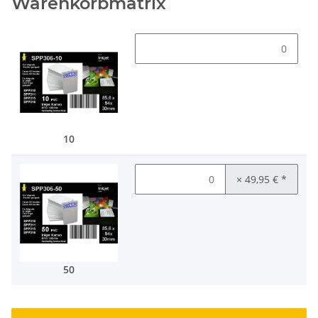
Warenkorbmatrix
10
× 49,95 €
*
50