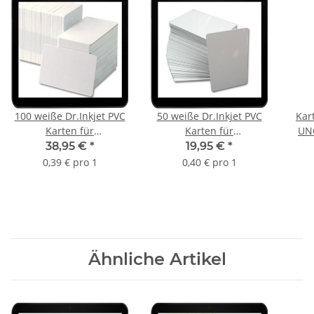
100 weiße Dr.Inkjet PVC
50 weiße Dr.Inkjet PVC
Kar
Karten für
Karten für
UNO
Kartendrucker -
Kartendrucker -
38,95 €
*
19,95 €
*
beidseitig bedruckbar!
beidseitig bedruckbar!
0,39 € pro 1
0,40 € pro 1
Ähnliche Artikel