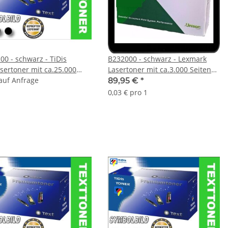
00 - schwarz - TiDis
B232000 - schwarz - Lexmark
asertoner mit ca.25.000
Lasertoner mit ca.3.000 Seiten
n Druckleistung nach Iso -
 auf Anfrage
Druckleistung nach Iso
89,95 €
*
ELL NOCH NICHT
0,03 € pro 1
LTLICH