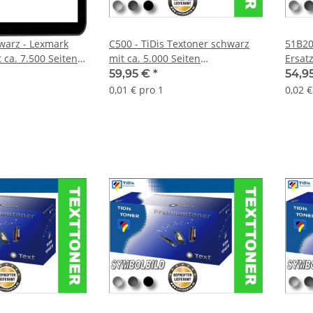
warz - Lexmark
C500 - TiDis Textoner schwarz
51B20
 ca. 7.500 Seiten
mit ca. 5.000 Seiten
Ersat
Druckleistung - ersetzt
Seite
59,95 €
*
54,9
C500H2KG
0,01 € pro 1
0,02 €