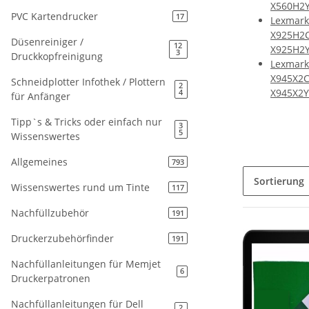
X560H2
PVC Kartendrucker
17
Lexmark
X925H2C
Düsenreiniger /
12
X925H2
3
Druckkopfreinigung
Lexmark
X945X2C
Schneidplotter Infothek / Plottern
2
X945X2
4
für Anfänger
Tipp`s & Tricks oder einfach nur
3
5
Wissenswertes
Allgemeines
793
Sortierung
Wissenswertes rund um Tinte
117
Nachfüllzubehör
191
Druckerzubehörfinder
191
Nachfüllanleitungen für Memjet
6
Druckerpatronen
Nachfüllanleitungen für Dell
2