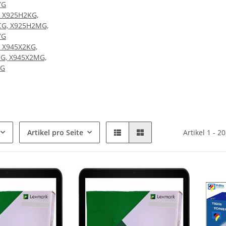
YG
 X925H2KG,
G, X925H2MG,
YG
 X945X2KG,
G, X945X2MG,
YG
Artikel pro Seite
Artikel 1 - 2