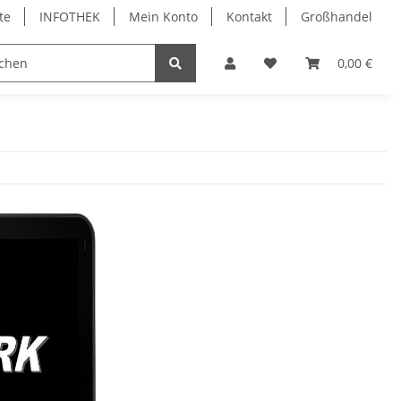
te
INFOTHEK
Mein Konto
Kontakt
Großhandel
 Bürobedarf
PVC Kartendrucker & Zubehör
0,00 €
TiDis