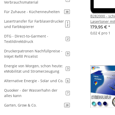
Verbrauchsmaterial
Für Zuhause - Küchenneuheiten
38
B282000 - sch
Lasertransfer für Farblaserdrucker
Lasertoner mit
1
2
und Farbkopierer
Druckleistung
179,95 €
*
0,02 € pro 1
DTG - Direct-to-Garment -
2
Textildirektdruck
Druckerpatronen Nachfüllpreise -
9
Inkjet Refill Pricelist
Energie von Morgen, schon heute:
3
eMobilität und Stromerzeugung
Alternative Energie - Solar und Co.
6
Quooker - der Wasserhahn der
7
alles kann
Garten, Grow & Co.
28