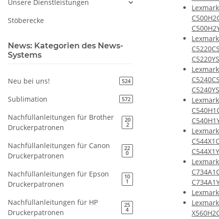
Unsere Dienstleistungen
Lexmark
C500H2
Stöberecke
C500H2
Lexmark
News: Kategorien des News-
C5220CS
Systems
C5220Y
Lexmark
C5240CS
Neu bei uns!
524
C5240Y
Sublimation
Lexmark
572
C540H1
Nachfüllanleitungen für Brother
C540H1
20
2
Druckerpatronen
Lexmark
C544X1C
Nachfüllanleitungen für Canon
22
C544X1
0
Druckerpatronen
Lexmark
C734A1C
Nachfüllanleitungen für Epson
10
C734A1
1
Druckerpatronen
Lexmark
Nachfüllanleitungen für HP
Lexmark
25
4
Druckerpatronen
X560H2C