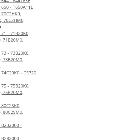
 644 - 64416XE
 650 - T650A11E
 70C2HK0,
, 70C2HM0,
0
 71 - 71B20K0,
, 71B20M0,
0
 73 - 73B20K0,
, 73B20M0,
,
 74C20K0 - CS720
 75 - 75B20K0,
, 75B20M0,
 80C2SK0,
, 80C2SM0,
0
 B232000 -
 B282000