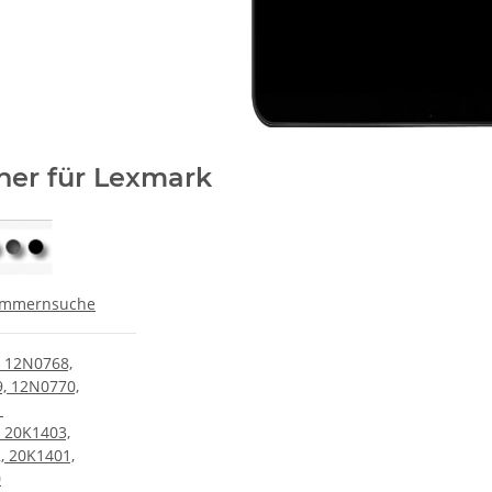
ner für Lexmark
ummernsuche
 12N0768,
, 12N0770,
1
 20K1403,
, 20K1401,
0