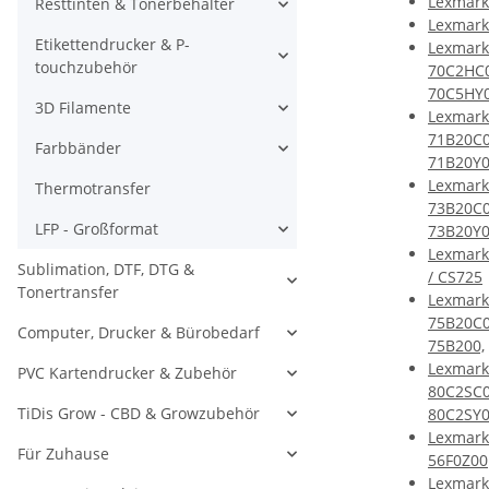
Lexmark
Resttinten & Tonerbehälter
Lexmark
Etikettendrucker & P-
Lexmark
touchzubehör
70C2HC0
70C5HY
3D Filamente
Lexmark
71B20C0
Farbbänder
71B20Y
Lexmark
Thermotransfer
73B20C0
LFP - Großformat
73B20Y0
Lexmark
Sublimation, DTF, DTG &
/ CS725
Tonertransfer
Lexmark
75B20C0
Computer, Drucker & Bürobedarf
75B200,
Lexmark
PVC Kartendrucker & Zubehör
80C2SC0
TiDis Grow - CBD & Growzubehör
80C2SY
Lexmark
Für Zuhause
56F0Z00
Lexmark