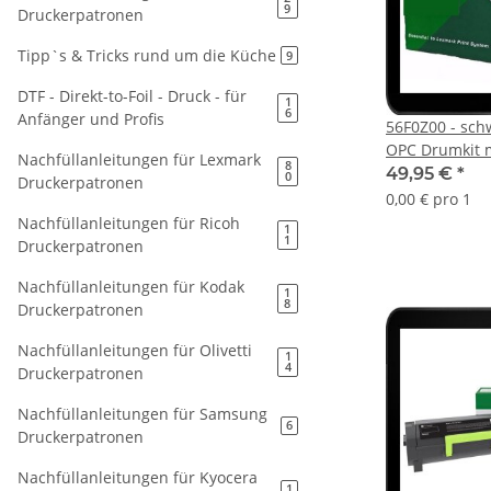
9
Druckerpatronen
Tipp`s & Tricks rund um die Küche
9
DTF - Direkt-to-Foil - Druck - für
1
6
Anfänger und Profis
56F0Z00 - sch
OPC Drumkit m
Nachfüllanleitungen für Lexmark
8
Seitenleistung
49,95 €
*
0
Druckerpatronen
0,00 € pro 1
Nachfüllanleitungen für Ricoh
1
1
Druckerpatronen
Nachfüllanleitungen für Kodak
1
8
Druckerpatronen
Nachfüllanleitungen für Olivetti
1
4
Druckerpatronen
Nachfüllanleitungen für Samsung
6
Druckerpatronen
Nachfüllanleitungen für Kyocera
1