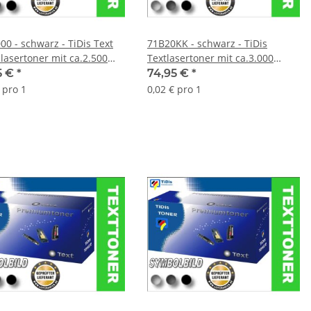
00 - schwarz - TiDis Text
71B20KK - schwarz - TiDis
zlasertoner mit ca.2.500
Textlasertoner mit ca.3.000
n Druckleistung nach Iso
Seiten Druckleistung nach Iso
5 €
*
74,95 €
*
 pro 1
0,02 € pro 1