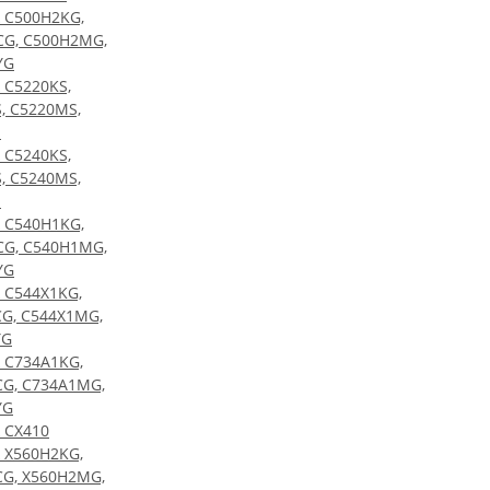
 C500H2KG,
CG, C500H2MG,
YG
 C5220KS,
, C5220MS,
S
 C5240KS,
, C5240MS,
S
 C540H1KG,
CG, C540H1MG,
YG
 C544X1KG,
G, C544X1MG,
YG
 C734A1KG,
G, C734A1MG,
YG
 CX410
 X560H2KG,
G, X560H2MG,