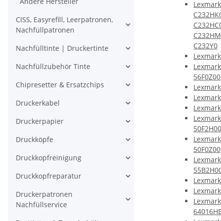
Andere Hersteller
Lexmark
C232HK0
CISS, Easyrefill, Leerpatronen,
C232HC0
Nachfüllpatronen
C232HM0
C232Y0
Nachfülltinte | Druckertinte
Lexmark
Lexmark
Nachfüllzubehör Tinte
56F0Z00
Chipresetter & Ersatzchips
Lexmark
Lexmark
Druckerkabel
Lexmark
Lexmark
Druckerpapier
50F2H0
Lexmark
Druckköpfe
50F0Z00
Druckkopfreinigung
Lexmark
55B2H0
Druckkopfreparatur
Lexmark
Lexmark
Druckerpatronen
Lexmark
Nachfüllservice
64016H