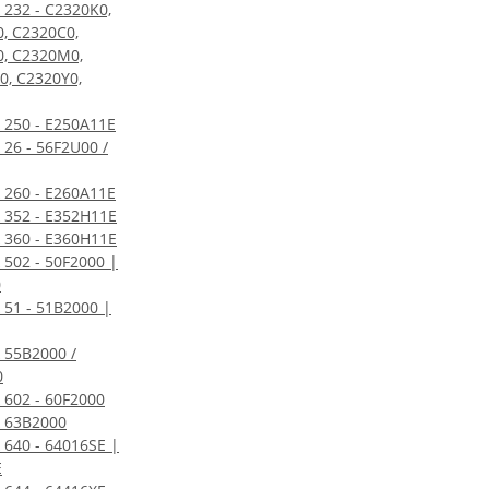
 232 - C2320K0,
, C2320C0,
, C2320M0,
, C2320Y0,
 250 - E250A11E
 26 - 56F2U00 /
 260 - E260A11E
 352 - E352H11E
 360 - E360H11E
 502 - 50F2000 |
0
 51 - 51B2000 |
 55B2000 /
0
 602 - 60F2000
 63B2000
 640 - 64016SE |
E