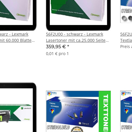
warz - Lexmark
56F2U00 - schwarz - Lexmark
56F2U
it 60.000 Blatten
Lasertoner mit ca.25.000 Seiten
Textl
 nach Iso
Druckleistung nach Iso
Seite
Preis
359,95 €
*
AKTU
0,01 € pro 1
ERHÄ