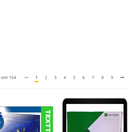
0 von 164
1
2
3
4
5
6
7
8
9