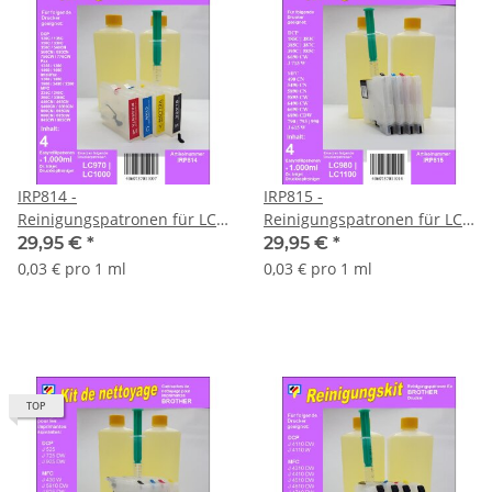
IRP814 -
IRP815 -
Reinigungspatronen für LC-
Reinigungspatronen für LC-
1000 + 1 Liter
1100 + 1 Liter
29,95 €
*
29,95 €
*
Druckkopfreiniger
Druckkopfreiniger
0,03 € pro 1 ml
0,03 € pro 1 ml
TOP