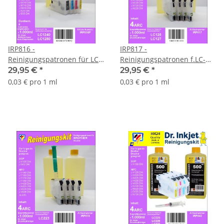
IRP816 -
IRP817 -
Reinigungspatronen für LC-
Reinigungspatronen f.LC-
1220 / LC-1240 / LC-1280 + 1
123 / LC-125 / LC-127 + 1
29,95 €
*
29,95 €
*
Liter Druckkopfreiniger
Liter Druckkopfreiniger
0,03 € pro 1 ml
0,03 € pro 1 ml