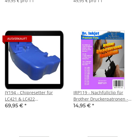
49,95 € pro 1 l
49,95 € pro 1 l
AUSVERKAUFT
JY194 - Chipresetter für
IRP119 - Nachfüllclip für
LC421 & LC422
Brother Druckerpatronen -
Druckerpatronenchips -
abwärtskompatibel - siehe
69,95 €
*
14,95 €
*
GIBT ES DERZEIT NICHT!
Auflistung.