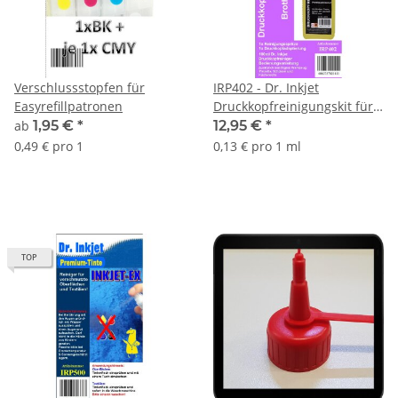
Verschlussstopfen für
IRP402 - Dr. Inkjet
Easyrefillpatronen
Druckkopfreinigungskit für
Brotherdrucker A4 bis A3
ab
1,95 €
*
12,95 €
*
0,49 € pro 1
0,13 € pro 1 ml
TOP