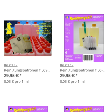
IRP812 -
IRP813 -
Reinigungspatronen f.LC980
Reinigungspatronen f.LC-
+ 1 Liter Druckkopfreiniger
985 + 1 Liter
29,95 €
*
29,95 €
*
Druckkopfreiniger
0,03 € pro 1 ml
0,03 € pro 1 ml