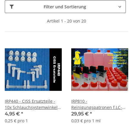
Filter und Sortierung
Artikel 1 - 20 von 20
IRP440 - CISS Ersatzteile -
IRP810 -
10x Schlauchsystemwinkel
Reinigungspatronen f.LC-
und 10x Anschlussgummi
900 + 1 Liter
4,95 €
*
29,95 €
*
Druckkopfreiniger
0,25 € pro 1
0,03 € pro 1 ml