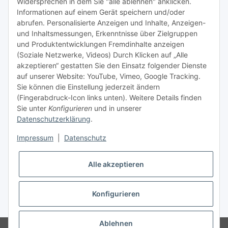
Widersprechen in dem Sie "alle ablehnen" anklicken.
Informationen auf einem Gerät speichern und/oder
TiDis Videos auf Youtube
abrufen. Personalisierte Anzeigen und Inhalte, Anzeigen-
und Inhaltsmessungen, Erkenntnisse über Zielgruppen
Nachfüllpreise für Druckerpatronen
und Produktentwicklungen Fremdinhalte anzeigen
Refillservice Patronen verpacken
(Soziale Netzwerke, Videos) Durch Klicken auf „Alle
akzeptieren“ gestatten Sie den Einsatz folgender Dienste
TiDis Druckerwerkstatt
auf unserer Website: YouTube, Vimeo, Google Tracking.
Sie können die Einstellung jederzeit ändern
TiDis PC & Notebookwerkstatt
(Fingerabdruck-Icon links unten). Weitere Details finden
Sie unter
Konfigurieren
und in unserer
TiDis
eScooter Werkstatt
Datenschutzerklärung
.
TiDis Dienstausweis Druckservice
Impressum
|
Datenschutz
TiDis Lizenssystem
Alle akzeptieren
GIC (German Ink Company)
Der Refiller (Infoportal)
Konfigurieren
* Alle Preise inkl. gesetzlicher USt., zzgl.
Versand
Ablehnen