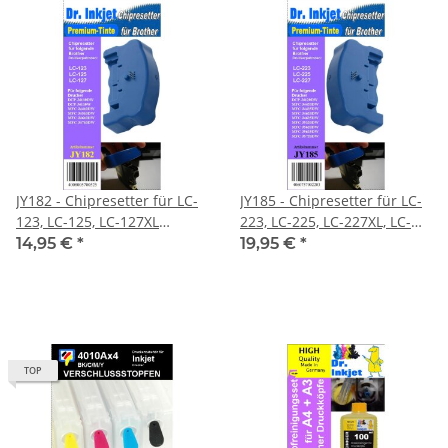
JY182 - Chipresetter für LC-
JY185 - Chipresetter für LC-
123, LC-125, LC-127XL
223, LC-225, LC-227XL, LC-
Druckerpatronenchips
229XXL
14,95 €
*
19,95 €
*
Druckerpatronenchips
TOP