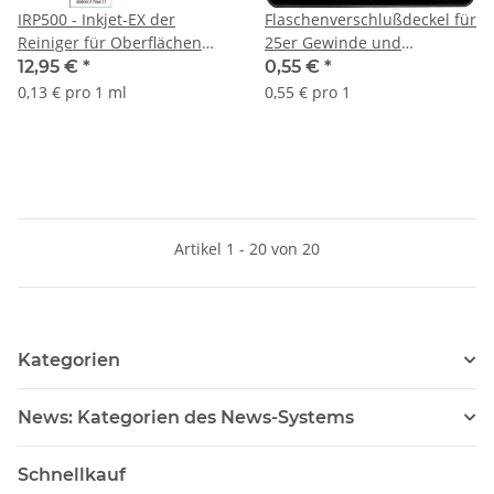
IRP500 - Inkjet-EX der
Flaschenverschlußdeckel für
Reiniger für Oberflächen
25er Gewinde und
und Textilien - 100ml
Spritzverschluss
12,95 €
*
0,55 €
*
Sprühflasche
0,13 € pro 1 ml
0,55 € pro 1
Artikel 1 - 20 von 20
Kategorien
News: Kategorien des News-Systems
Schnellkauf