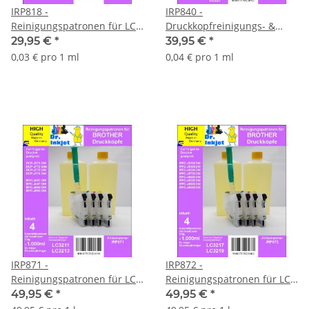
IRP818 -
IRP840 -
Reinigungspatronen für LC-
Druckkopfreinigungs- &
223 + 1 Liter Düsenfrei
Rettungskit für
29,95 €
*
39,95 €
*
LC223/225/227
0,03 € pro 1 ml
0,04 € pro 1 ml
IRP871 -
IRP872 -
Reinigungspatronen für LC-
Reinigungspatronen für LC-
3213/3211 + 1 Liter
3219 & LC-3217 + 1 Liter
49,95 €
*
49,95 €
*
Druckkopfreiniger
Druckkopfreiniger