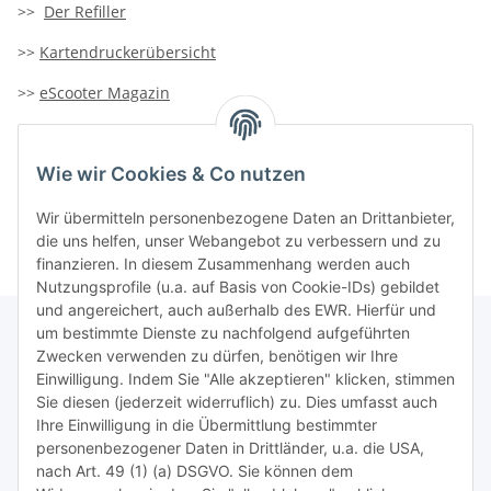
>>
Der Refiller
>>
Kartendruckerübersicht
>>
eScooter Magazin
>>
TiDis-Solar
Wie wir Cookies & Co nutzen
>>
Containersucher
>>
Goldinfoseite
Wir übermitteln personenbezogene Daten an Drittanbieter,
die uns helfen, unser Webangebot zu verbessern und zu
finanzieren. In diesem Zusammenhang werden auch
Nutzungsprofile (u.a. auf Basis von Cookie-IDs) gebildet
und angereichert, auch außerhalb des EWR. Hierfür und
um bestimmte Dienste zu nachfolgend aufgeführten
Zwecken verwenden zu dürfen, benötigen wir Ihre
TiDis Lizenzsystem
Einwilligung. Indem Sie "Alle akzeptieren" klicken, stimmen
Sie diesen (jederzeit widerruflich) zu. Dies umfasst auch
Ihre Einwilligung in die Übermittlung bestimmter
Meist besuchte Seiten:
personenbezogener Daten in Drittländer, u.a. die USA,
nach Art. 49 (1) (a) DSGVO. Sie können dem
Tipps & Tricks rund um Sublimation