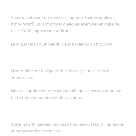
Créez maintenant un modèle à imprimer (par exemple un
fichier Word), puis imprimez quelques exemples en guise de
test: 20/30 impressions suffiront.
Le mieux serait d´utiliser du vieux papier ou du brouillon.
Si vous détectez du liquide de nettoyage sur les tests d
´impression,
laissez l´imprimante reposer 24h afin que le nettoyant puisse
faire effet et dissoudre les obstructions.
Après les 24h passées, réalisez à nouveau un test d´impression
et remplacez les cartouches.