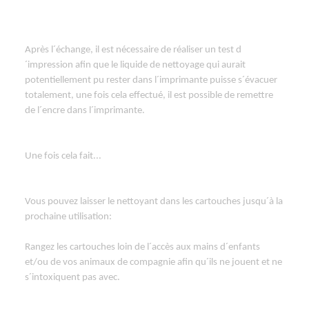
Après l´échange, il est nécessaire de réaliser un test d
´impression afin que le liquide de nettoyage qui aurait
potentiellement pu rester dans l´imprimante puisse s´évacuer
totalement, une fois cela effectué, il est possible de remettre
de l´encre dans l´imprimante.
Une fois cela fait...
Vous pouvez laisser le nettoyant dans les cartouches jusqu´à la
prochaine utilisation:
Rangez les cartouches loin de l´accès aux mains d´enfants
et/ou de vos animaux de compagnie afin qu´ils ne jouent et ne
s´intoxiquent pas avec.