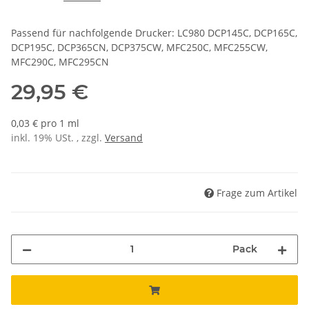
Passend für nachfolgende Drucker: LC980 DCP145C, DCP165C,
DCP195C, DCP365CN, DCP375CW, MFC250C, MFC255CW,
MFC290C, MFC295CN
29,95 €
0,03 € pro 1 ml
inkl. 19% USt. , zzgl.
Versand
Frage zum Artikel
Pack