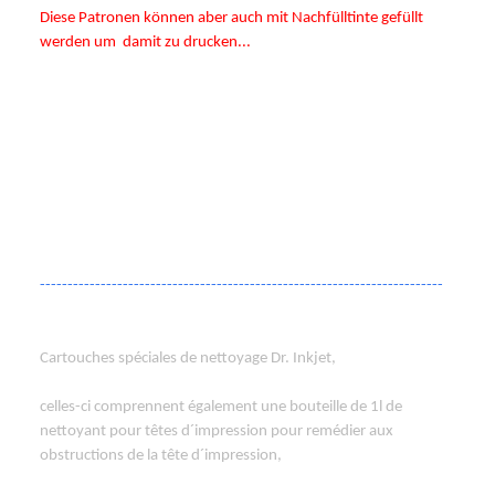
Diese Patronen können aber auch mit Nachfülltinte gefüllt
werden um
damit zu drucken...
§ Rechtlicher Hinweis: Alle Markennamen, Warenzeichen und
eingetragenen Warenzeichen, die auf dieser Website
verwendet werden, sind Eigentum Ihrer rechtmäßigen
Eigentümer. Sie dienen hier nur der Beschreibung bzw. der
Identifikation der jeweiligen Firmen, Produkte und
Dienstleistungen.
-------------------------------------------------------------------------
Cartouches spéciales de nettoyage Dr. Inkjet,
celles-ci comprennent également une bouteille de 1l de
nettoyant pour têtes d´impression pour remédier aux
obstructions de la tête d´impression,