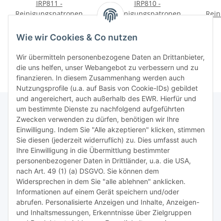
IRP811 -
IRP810 -
Reinigungspatronen
Reinigungspatronen
Rein
f.LC-970 + 1 Liter
f.LC-900 + 1 Liter
PG
29,95 €
*
29,95 €
*
Druckkopfreiniger
Druckkopfreiniger
0,03 € pro 1 ml
0,03 € pro 1 ml
Wie wir Cookies & Co nutzen
Wir übermitteln personenbezogene Daten an Drittanbieter,
die uns helfen, unser Webangebot zu verbessern und zu
finanzieren. In diesem Zusammenhang werden auch
Nutzungsprofile (u.a. auf Basis von Cookie-IDs) gebildet
und angereichert, auch außerhalb des EWR. Hierfür und
um bestimmte Dienste zu nachfolgend aufgeführten
Zwecken verwenden zu dürfen, benötigen wir Ihre
TiDis Lizenzsystem
Einwilligung. Indem Sie "Alle akzeptieren" klicken, stimmen
Sie diesen (jederzeit widerruflich) zu. Dies umfasst auch
Ihre Einwilligung in die Übermittlung bestimmter
Meist besuchte Seiten:
personenbezogener Daten in Drittländer, u.a. die USA,
nach Art. 49 (1) (a) DSGVO. Sie können dem
Tipps & Tricks rund um Sublimation
Widersprechen in dem Sie "alle ablehnen" anklicken.
Informationen auf einem Gerät speichern und/oder
TiDis Videos auf Youtube
abrufen. Personalisierte Anzeigen und Inhalte, Anzeigen-
und Inhaltsmessungen, Erkenntnisse über Zielgruppen
Nachfüllpreise für Druckerpatronen