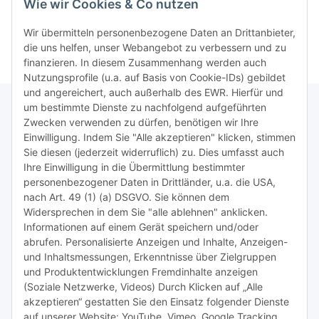
Wie wir Cookies & Co nutzen
>>
Containersucher
>>
Goldinfoseite
Wir übermitteln personenbezogene Daten an Drittanbieter,
die uns helfen, unser Webangebot zu verbessern und zu
finanzieren. In diesem Zusammenhang werden auch
Nutzungsprofile (u.a. auf Basis von Cookie-IDs) gebildet
und angereichert, auch außerhalb des EWR. Hierfür und
um bestimmte Dienste zu nachfolgend aufgeführten
Zwecken verwenden zu dürfen, benötigen wir Ihre
TiDis Lizenzsystem
Einwilligung. Indem Sie "Alle akzeptieren" klicken, stimmen
Sie diesen (jederzeit widerruflich) zu. Dies umfasst auch
Ihre Einwilligung in die Übermittlung bestimmter
Meist besuchte Seiten:
personenbezogener Daten in Drittländer, u.a. die USA,
nach Art. 49 (1) (a) DSGVO. Sie können dem
Tipps & Tricks rund um Sublimation
Widersprechen in dem Sie "alle ablehnen" anklicken.
Informationen auf einem Gerät speichern und/oder
TiDis Videos auf Youtube
abrufen. Personalisierte Anzeigen und Inhalte, Anzeigen-
und Inhaltsmessungen, Erkenntnisse über Zielgruppen
Nachfüllpreise für Druckerpatronen
und Produktentwicklungen Fremdinhalte anzeigen
Refillservice Patronen verpacken
(Soziale Netzwerke, Videos) Durch Klicken auf „Alle
akzeptieren“ gestatten Sie den Einsatz folgender Dienste
TiDis Druckerwerkstatt
auf unserer Website: YouTube, Vimeo, Google Tracking.