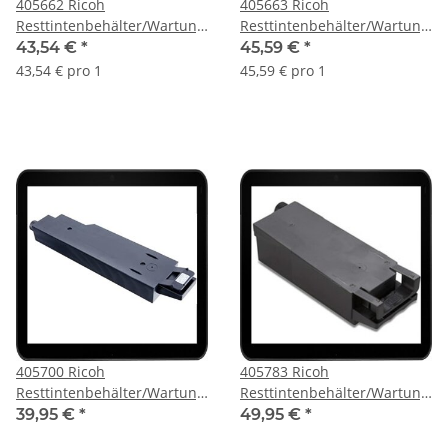
405662 Ricoh
405663 Ricoh
Resttintenbehälter/Wartungstank/Maintenance
Resttintenbehälter/Wartungst
für den Aficio GX2500
für den Aficio GX7000
43,54 €
*
45,59 €
*
43,54 € pro 1
45,59 € pro 1
405700 Ricoh
405783 Ricoh
Resttintenbehälter/Wartungstank/Maintenance
Resttintenbehälter/Wartungst
für den GXE2600, GXE3300
für SG2100, SG3110 u.v.m.
39,95 €
*
49,95 €
*
u.v.m.