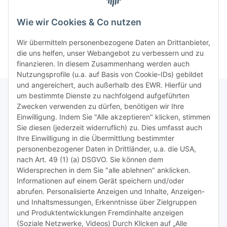
>>
TiDis-Solar
Wie wir Cookies & Co nutzen
>>
Containersucher
>>
Goldinfoseite
Wir übermitteln personenbezogene Daten an Drittanbieter,
die uns helfen, unser Webangebot zu verbessern und zu
finanzieren. In diesem Zusammenhang werden auch
Nutzungsprofile (u.a. auf Basis von Cookie-IDs) gebildet
und angereichert, auch außerhalb des EWR. Hierfür und
um bestimmte Dienste zu nachfolgend aufgeführten
Zwecken verwenden zu dürfen, benötigen wir Ihre
TiDis Lizenzsystem
Einwilligung. Indem Sie "Alle akzeptieren" klicken, stimmen
Sie diesen (jederzeit widerruflich) zu. Dies umfasst auch
Ihre Einwilligung in die Übermittlung bestimmter
Meist besuchte Seiten:
personenbezogener Daten in Drittländer, u.a. die USA,
nach Art. 49 (1) (a) DSGVO. Sie können dem
Tipps & Tricks rund um Sublimation
Widersprechen in dem Sie "alle ablehnen" anklicken.
Informationen auf einem Gerät speichern und/oder
TiDis Videos auf Youtube
abrufen. Personalisierte Anzeigen und Inhalte, Anzeigen-
und Inhaltsmessungen, Erkenntnisse über Zielgruppen
Nachfüllpreise für Druckerpatronen
und Produktentwicklungen Fremdinhalte anzeigen
Refillservice Patronen verpacken
(Soziale Netzwerke, Videos) Durch Klicken auf „Alle