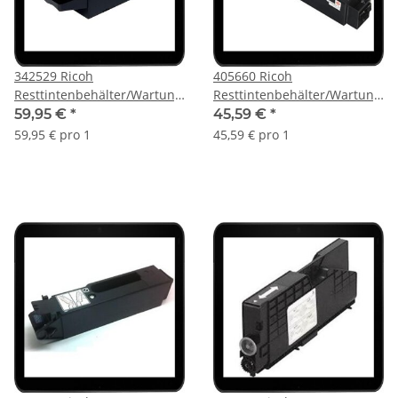
342529 Ricoh
405660 Ricoh
Resttintenbehälter/Wartungstank/Maintenance
Resttintenbehälter/Wartungst
für den Ri1000
für den Aficio GX3000,
59,95 €
*
45,59 €
*
GX3050
59,95 € pro 1
45,59 € pro 1