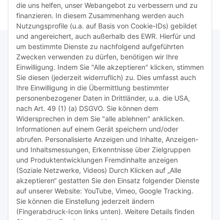
die uns helfen, unser Webangebot zu verbessern und zu
finanzieren. In diesem Zusammenhang werden auch
Nutzungsprofile (u.a. auf Basis von Cookie-IDs) gebildet
und angereichert, auch außerhalb des EWR. Hierfür und
um bestimmte Dienste zu nachfolgend aufgeführten
Zwecken verwenden zu dürfen, benötigen wir Ihre
TiDis Lizenzsystem
Einwilligung. Indem Sie "Alle akzeptieren" klicken, stimmen
Sie diesen (jederzeit widerruflich) zu. Dies umfasst auch
Ihre Einwilligung in die Übermittlung bestimmter
Meist besuchte Seiten:
personenbezogener Daten in Drittländer, u.a. die USA,
nach Art. 49 (1) (a) DSGVO. Sie können dem
Tipps & Tricks rund um Sublimation
Widersprechen in dem Sie "alle ablehnen" anklicken.
Informationen auf einem Gerät speichern und/oder
TiDis Videos auf Youtube
abrufen. Personalisierte Anzeigen und Inhalte, Anzeigen-
und Inhaltsmessungen, Erkenntnisse über Zielgruppen
Nachfüllpreise für Druckerpatronen
und Produktentwicklungen Fremdinhalte anzeigen
Refillservice Patronen verpacken
(Soziale Netzwerke, Videos) Durch Klicken auf „Alle
akzeptieren“ gestatten Sie den Einsatz folgender Dienste
TiDis Druckerwerkstatt
auf unserer Website: YouTube, Vimeo, Google Tracking.
Sie können die Einstellung jederzeit ändern
TiDis PC & Notebookwerkstatt
(Fingerabdruck-Icon links unten). Weitere Details finden