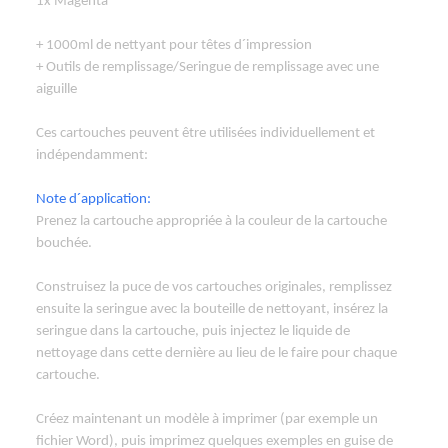
1x Magenta
+ 1000ml de nettyant pour têtes d´impression
+ Outils de remplissage/Seringue de remplissage avec une
aiguille
Ces cartouches peuvent être utilisées individuellement et
indépendamment:
Note d´application:
Prenez la cartouche appropriée à la couleur de la cartouche
bouchée.
Construisez la puce de vos cartouches originales, remplissez
ensuite la seringue avec la bouteille de nettoyant, insérez la
seringue dans la cartouche, puis injectez le liquide de
nettoyage dans cette dernière au lieu de le faire pour chaque
cartouche.
Créez maintenant un modèle à imprimer (par exemple un
fichier Word), puis imprimez quelques exemples en guise de