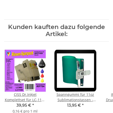
Kunden kauften dazu folgende
Artikel:
CISS Dr.Inkjet
Spanngummi für 11oz
I
Komplettset für LC-1100
Sublimationstassen -
Druc
/ LC-980 - ALLES DRIN -
Von Henkel zu Henkel!
fü
39,95 €
*
13,95 €
*
(243x110mm) für Back- &
Klei
0,16 € pro 1 ml