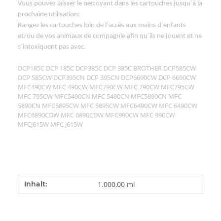
Vous pouvez laisser le nettoyant dans les cartouches jusqu´à la
prochaine utilisation:
Rangez les cartouches loin de l´accès aux mains d´enfants
et/ou de vos animaux de compagnie afin qu´ils ne jouent et ne
s´intoxiquent pas avec.
DCP185C DCP 185C DCP385C DCP 385C BROTHER DCP585CW
DCP 585CW DCP395CN DCP 395CN DCP6690CW DCP 6690CW
MFC490CW MFC 490CW MFC790CW MFC 790CW MFC795CW
MFC 795CW MFC5490CN MFC 5490CN MFC5890CN MFC
5890CN MFC5895CW MFC 5895CW MFC6490CW MFC 6490CW
MFC6890CDW MFC 6890CDW MFC990CW MFC 990CW
MFCJ615W MFC J615W
Inhalt:
1.000,00 ml