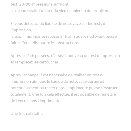
test: 20/30 impressions suffiront.
Le mieux serait d´utiliser du vieux papier ou du brouillon.
Si vous détectez du liquide de nettoyage sur les tests d
´impression,
laissez l´imprimante reposer 24h afin que le nettoyant puisse
faire effet et dissoudre les obstructions.
Après les 24h passées, réalisez à nouveau un test d´impression
et remplacez les cartouches.
Après l´échange, il est nécessaire de réaliser un test d
´impression afin que le liquide de nettoyage qui aurait
potentiellement pu rester dans l´imprimante puisse s´évacuer
totalement, une fois cela effectué, il est possible de remettre
de l´encre dans l´imprimante.
Une fois cela fait...