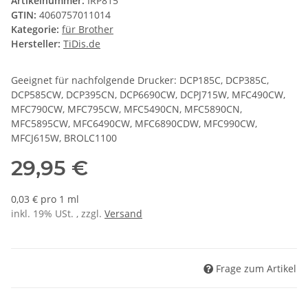
Artikelnummer:
IRP815
GTIN:
4060757011014
Kategorie:
für Brother
Hersteller:
TiDis.de
Geeignet für nachfolgende Drucker: DCP185C, DCP385C,
DCP585CW, DCP395CN, DCP6690CW, DCPJ715W, MFC490CW,
MFC790CW, MFC795CW, MFC5490CN, MFC5890CN,
MFC5895CW, MFC6490CW, MFC6890CDW, MFC990CW,
MFCJ615W, BROLC1100
29,95 €
0,03 € pro 1 ml
inkl. 19% USt. , zzgl.
Versand
Frage zum Artikel