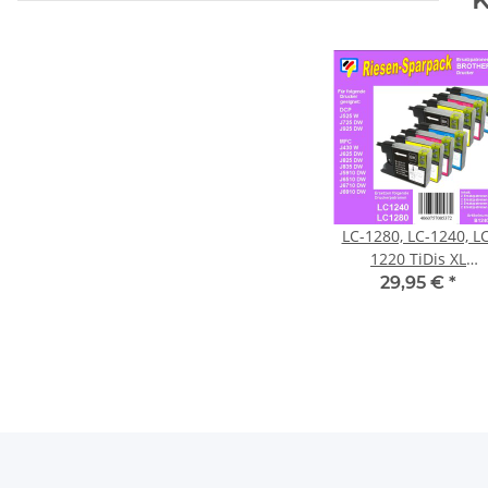
LC-1280, LC-1240, LC
1220 TiDis XL
Riesensparpack je 
29,95 €
*
Ersatzdruckerpatron
Black, Cyan, Magent
Yellow