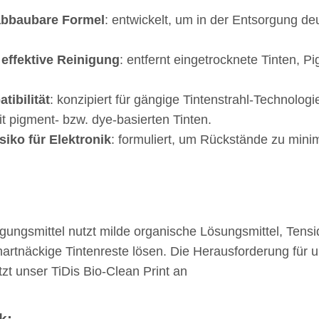
h abbaubare Formel
: entwickelt, um in der Entsorgung deu
r effektive Reinigung
: entfernt eingetrocknete Tinten,
tibilität
: konzipiert für gängige Tintenstrahl-Technolo
 pigment- bzw. dye-basierten Tinten.
siko für Elektronik
: formuliert, um Rückstände zu mini
igungsmittel nutzt milde organische Lösungsmittel, Te
hartnäckige Tintenreste lösen. Die Herausforderung für u
zt unser TiDis Bio-Clean Print an