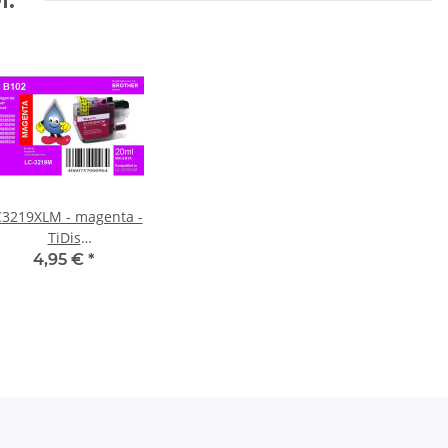
C3219XLM - magenta -
TiDis
rsatzdruckerpatrone
4,95 €
*
mit 1.500 Seiten
uckleistung nach ISO