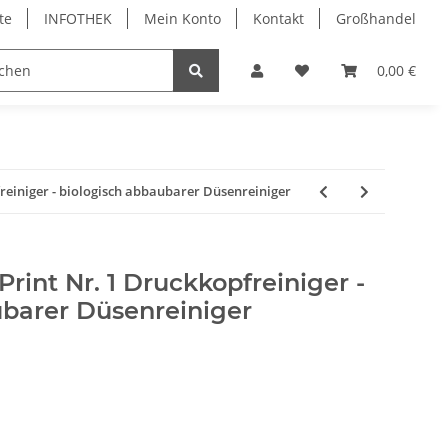
te
INFOTHEK
Mein Konto
Kontakt
Großhandel
 Bürobedarf
PVC Kartendrucker & Zubehör
0,00 €
TiDis
reiniger - biologisch abbaubarer Düsenreiniger
rint Nr. 1 Druckkopfreiniger -
ubarer Düsenreiniger