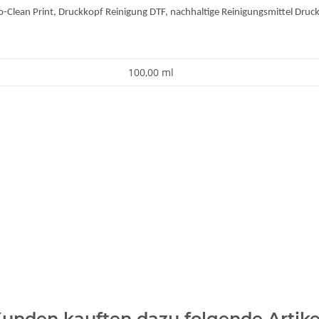
io-Clean Print, Druckkopf Reinigung DTF, nachhaltige Reinigungsmittel Druc
100,00 ml
unden kauften dazu folgende Artike