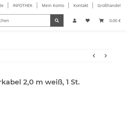
te
INFOTHEK
Mein Konto
Kontakt
Großhandel
 Bürobedarf
PVC Kartendrucker & Zubehör
0,00 €
TiDis
kabel 2,0 m weiß, 1 St.