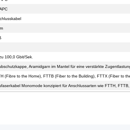
-APC
chlusskabel
 m
ß
 zu 100,0 Gbit/Sek.
ubschutzkappe, Aramidgarn im Mantel für eine verstärkte Zugentlastun
H (Fibre to the Home), FTTB (Fiber to the Building), FTTX (Fiber to th
sfaserkabel Monomode konzipiert für Anschlussarten wie FTTH, FTTB