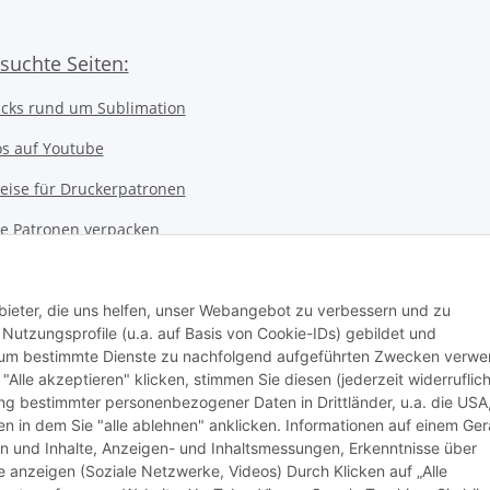
suchte Seiten:
icks rund um Sublimation
os auf Youtube
eise für Druckerpatronen
ice Patronen verpacken
kerwerkstatt
 Notebookwerkstatt
bieter, die uns helfen, unser Webangebot zu verbessern und zu
utzungsprofile (u.a. auf Basis von Cookie-IDs) gebildet und
ter Werkstatt
d um bestimmte Dienste zu nachfolgend aufgeführten Zwecken verw
 "Alle akzeptieren" klicken, stimmen Sie diesen (jederzeit widerruflich
stausweis Druckservice
lung bestimmter personenbezogener Daten in Drittländer, u.a. die USA
n in dem Sie "alle ablehnen" anklicken. Informationen auf einem Ger
nssystem
en und Inhalte, Anzeigen- und Inhaltsmessungen, Erkenntnisse über
anzeigen (Soziale Netzwerke, Videos) Durch Klicken auf „Alle
an Ink Company)