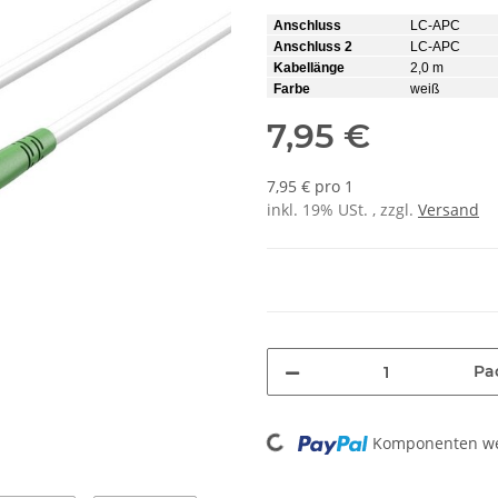
Anschluss
LC-APC
Anschluss 2
LC-APC
Kabellänge
2,0 m
Farbe
weiß
7,95 €
7,95 € pro 1
inkl. 19% USt. , zzgl.
Versand
Pa
Loading...
Komponenten wer