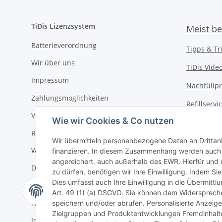
TiDis Lizenzsystem
Meist be
Batterieverordnung
Tipps & Tr
Wir über uns
TiDis Vide
Impressum
Nachfüllpr
Zahlungsmöglichkeiten
Refillserv
Versandkosten
Wie wir Cookies & Co nutzen
TiDis Druc
Retouren / Rückgabe
TiDis PC &
Wir übermitteln personenbezogene Daten an Drittan
Widerrufsrecht
finanzieren. In diesem Zusammenhang werden auch N
TiDis
eScoo
angereichert, auch außerhalb des EWR. Hierfür un
Datenschutz
zu dürfen, benötigen wir Ihre Einwilligung. Indem Sie
TiDis Dien
Dies umfasst auch Ihre Einwilligung in die Übermitt
AGB
Art. 49 (1) (a) DSGVO. Sie können dem Widerspreche
TiDis Lize
Newsletter
speichern und/oder abrufen. Personalisierte Anzeig
Zielgruppen und Produktentwicklungen Fremdinhalte 
GIC (Germ
Jobs bei TiDis