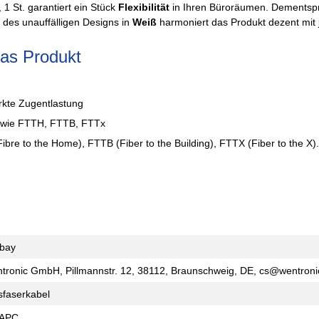
 St. garantiert ein Stück
Flexibilität
in Ihren Büroräumen. Dementspr
des unauffälligen Designs in
Weiß
harmoniert das Produkt dezent mi
das Produkt
rkte Zugentlastung
n wie FTTH, FTTB, FTTx
bre to the Home), FTTB (Fiber to the Building), FTTX (Fiber to the X).
bay
tronic GmbH, Pillmannstr. 12, 38112, Braunschweig, DE, cs@wentron
sfaserkabel
-APC