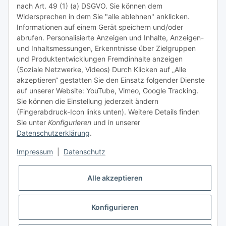
nach Art. 49 (1) (a) DSGVO. Sie können dem
Tipps & Tricks rund um Sublimation
Widersprechen in dem Sie "alle ablehnen" anklicken.
Informationen auf einem Gerät speichern und/oder
TiDis Videos auf Youtube
abrufen. Personalisierte Anzeigen und Inhalte, Anzeigen-
und Inhaltsmessungen, Erkenntnisse über Zielgruppen
Nachfüllpreise für Druckerpatronen
und Produktentwicklungen Fremdinhalte anzeigen
Refillservice Patronen verpacken
(Soziale Netzwerke, Videos) Durch Klicken auf „Alle
akzeptieren“ gestatten Sie den Einsatz folgender Dienste
TiDis Druckerwerkstatt
auf unserer Website: YouTube, Vimeo, Google Tracking.
Sie können die Einstellung jederzeit ändern
TiDis PC & Notebookwerkstatt
(Fingerabdruck-Icon links unten). Weitere Details finden
Sie unter
Konfigurieren
und in unserer
TiDis
eScooter Werkstatt
Datenschutzerklärung
.
TiDis Dienstausweis Druckservice
Impressum
|
Datenschutz
TiDis Lizenssystem
Alle akzeptieren
GIC (German Ink Company)
Der Refiller (Infoportal)
Konfigurieren
* Alle Preise inkl. gesetzlicher USt., zzgl.
Versand