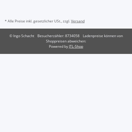
* Alle Preise inkl. gesetzlicher USt., zzgl.
Versand
© Ingo Schacht
Besucherzähler: 8734058
Ladenpreise können von
Shoppreisen abweichen:
Powered by
JTL-Shop