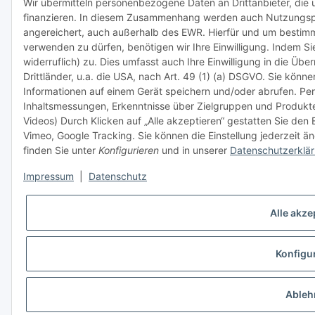
Wir übermitteln personenbezogene Daten an Drittanbieter, die
finanzieren. In diesem Zusammenhang werden auch Nutzungsprof
angereichert, auch außerhalb des EWR. Hierfür und um bestim
verwenden zu dürfen, benötigen wir Ihre Einwilligung. Indem Sie
widerruflich) zu. Dies umfasst auch Ihre Einwilligung in die Ü
Drittländer, u.a. die USA, nach Art. 49 (1) (a) DSGVO. Sie kön
Informationen auf einem Gerät speichern und/oder abrufen. Per
Inhaltsmessungen, Erkenntnisse über Zielgruppen und Produkt
Videos) Durch Klicken auf „Alle akzeptieren“ gestatten Sie den
Vimeo, Google Tracking. Sie können die Einstellung jederzeit än
finden Sie unter
Konfigurieren
und in unserer
Datenschutzerklä
Impressum
|
Datenschutz
Alle akze
Konfigu
Ableh