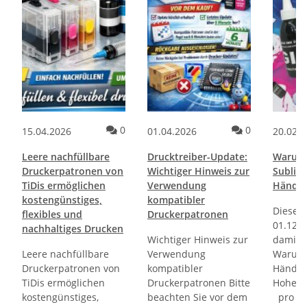
ommentare
Kommentare
Kommentare
0
0
15.04.2026
01.04.2026
20.02.
Leere nachfüllbare
Drucktreiber-Update:
Warum 
Druckerpatronen von
Wichtiger Hinweis zur
Sublima
TiDis ermöglichen
Verwendung
Händle
kostengünstiges,
kompatibler
Diese V
flexibles und
Druckerpatronen
01.12.2
nachhaltiges Drucken
Wichtiger Hinweis zur
damit d
Leere nachfüllbare
Verwendung
Warum 
Druckerpatronen von
kompatibler
Händle
TiDis ermöglichen
Druckerpatronen Bitte
Hohe W
kostengünstiges,
beachten Sie vor dem
pro Fl