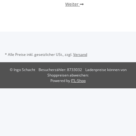
Weiter
* Alle Preise inkl. gesetzlicher USt., zzgl.
Versand
© Ingo Schacht
Besucherzähler: 8733032
Ladenpreise können von
Shoppreisen abweichen:
Powered by
JTL-Shop