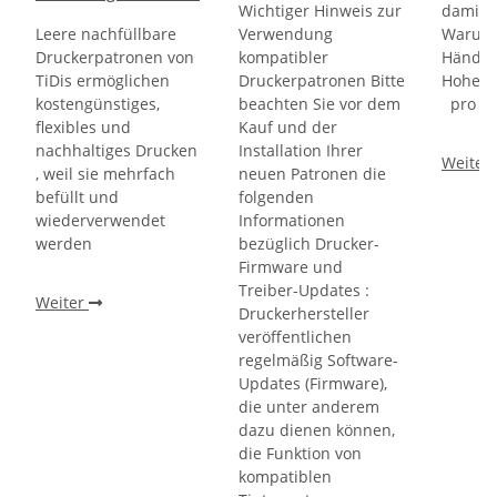
Wichtiger Hinweis zur
damit d
Leere nachfüllbare
Verwendung
Warum 
Druckerpatronen von
kompatibler
Händle
TiDis ermöglichen
Druckerpatronen Bitte
Hohe W
kostengünstiges,
beachten Sie vor dem
pro Fl
flexibles und
Kauf und der
nachhaltiges Drucken
Installation Ihrer
Weiter
, weil sie mehrfach
neuen Patronen die
befüllt und
folgenden
wiederverwendet
Informationen
werden
bezüglich Drucker-
Firmware und
Treiber-Updates :
Weiter
Druckerhersteller
veröffentlichen
regelmäßig Software-
Updates (Firmware),
die unter anderem
dazu dienen können,
die Funktion von
kompatiblen