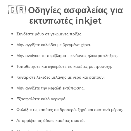
🇬🇷
Οδηγίες ασφαλείας για
εκτυπωτές inkjet
Συνδέστε μόνο σε γειωμένες πρίζες.
Μην αγγίζετε καλώδια με βρεγμένα χέρια.
Μην ανοίγετε το περίβλημα – κίνδυνος ηλεκτροπληξίας.
Τοποθετήστε και αφαιρέστε τις κασέτες με προσοχή.
Καθαρίστε λεκέδες μελάνης με νερό και σαπούνι.
Μην αγγίζετε την κεφαλή εκτύπωσης.
Εξασφαλίστε καλό αερισμό.
Φυλάξτε τις κασέτες σε δροσερό, ξηρό και σκοτεινό μέρος.
Απορρίψτε τις άδειες κασέτες σωστά.