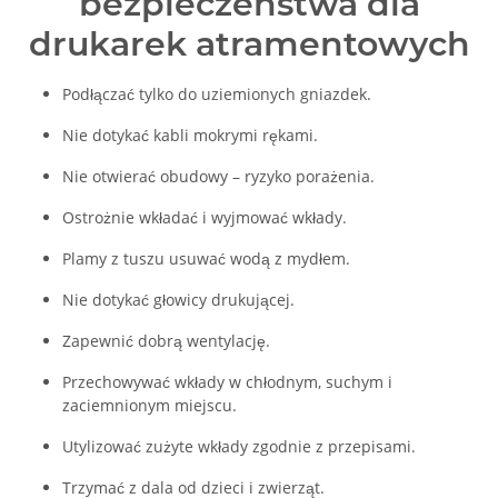
bezpieczeństwa dla
drukarek atramentowych
Podłączać tylko do uziemionych gniazdek.
Nie dotykać kabli mokrymi rękami.
Nie otwierać obudowy – ryzyko porażenia.
Ostrożnie wkładać i wyjmować wkłady.
Plamy z tuszu usuwać wodą z mydłem.
Nie dotykać głowicy drukującej.
Zapewnić dobrą wentylację.
Przechowywać wkłady w chłodnym, suchym i
zaciemnionym miejscu.
Utylizować zużyte wkłady zgodnie z przepisami.
Trzymać z dala od dzieci i zwierząt.