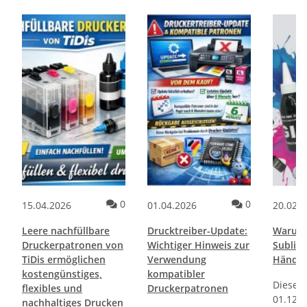
ommentare
Kommentare
Kommentare
0
0
15.04.2026
01.04.2026
20.02.
Leere nachfüllbare
Drucktreiber-Update:
Warum 
Druckerpatronen von
Wichtiger Hinweis zur
Sublima
TiDis ermöglichen
Verwendung
Händle
kostengünstiges,
kompatibler
Diese V
flexibles und
Druckerpatronen
01.12.2
nachhaltiges Drucken