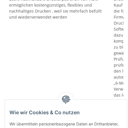
ermöglichen kostengünstiges, flexibles und
Kauf un
nachhaltiges Drucken , weil sie mehrfach befüllt
die fol
und wiederverwendet werden
Firmwa
Drucker
Softwa
dazu di
kompati
zu bloc
gewährl
Prüfung
prüfen 
den le
automa
„6-Mona
Verwen
das let
Monate
die Chi
Wie wir Cookies & Co nutzen
bereit
Herstel
Wir übermitteln personenbezogene Daten an Drittanbieter,
Rückga