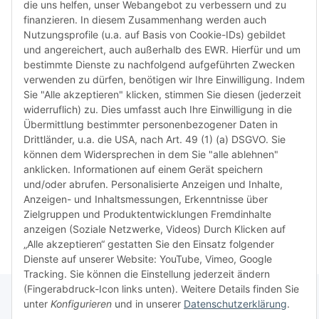
die uns helfen, unser Webangebot zu verbessern und zu
weisen 
finanzieren. In diesem Zusammenhang werden auch
Rückga
Nutzungsprofile (u.a. auf Basis von Cookie-IDs) gebildet
ausgesc
und angereichert, auch außerhalb des EWR. Hierfür und um
kürzli
bestimmte Dienste zu nachfolgend aufgeführten Zwecken
verweig
verwenden zu dürfen, benötigen wir Ihre Einwilligung. Indem
idealer
Sie "Alle akzeptieren" klicken, stimmen Sie diesen (jederzeit
in Ihr
widerruflich) zu. Dies umfasst auch Ihre Einwilligung in die
Kompati
Übermittlung bestimmter personenbezogener Daten in
sicherz
Drittländer, u.a. die USA, nach Art. 49 (1) (a) DSGVO. Sie
dass Si
können dem Widersprechen in dem Sie "alle ablehnen"
haben u
anklicken. Informationen auf einem Gerät speichern
aktuell
und/oder abrufen. Personalisierte Anzeigen und Inhalte,
Anzeigen- und Inhaltsmessungen, Erkenntnisse über
Weiter
Weiter
Zielgruppen und Produktentwicklungen Fremdinhalte
anzeigen (Soziale Netzwerke, Videos) Durch Klicken auf
„Alle akzeptieren“ gestatten Sie den Einsatz folgender
Dienste auf unserer Website: YouTube, Vimeo, Google
Tracking. Sie können die Einstellung jederzeit ändern
(Fingerabdruck-Icon links unten). Weitere Details finden Sie
unter
Konfigurieren
und in unserer
Datenschutzerklärung
.