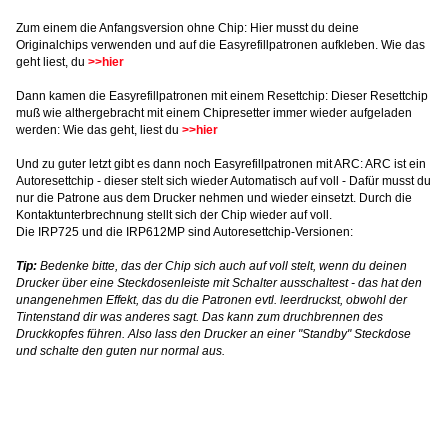
Zum einem die Anfangsversion ohne Chip: Hier musst du deine
Originalchips verwenden und auf die Easyrefillpatronen aufkleben. Wie das
geht liest, du
>>hier
Dann kamen die Easyrefillpatronen mit einem Resettchip: Dieser Resettchip
muß wie althergebracht mit einem Chipresetter immer wieder aufgeladen
werden: Wie das geht, liest du
>>hier
Und zu guter letzt gibt es dann noch Easyrefillpatronen mit ARC: ARC ist ein
Autoresettchip - dieser stelt sich wieder Automatisch auf voll - Dafür musst du
nur die Patrone aus dem Drucker nehmen und wieder einsetzt. Durch die
Kontaktunterbrechnung stellt sich der Chip wieder auf voll.
Die IRP725 und die IRP612MP sind Autoresettchip-Versionen:
Tip:
Bedenke bitte, das der Chip sich auch auf voll stelt, wenn du deinen
Drucker über eine Steckdosenleiste mit Schalter ausschaltest - das hat den
unangenehmen Effekt, das du die Patronen evtl. leerdruckst, obwohl der
Tintenstand dir was anderes sagt. Das kann zum druchbrennen des
Druckkopfes führen. Also lass den Drucker an einer "Standby" Steckdose
und schalte den guten nur normal aus.