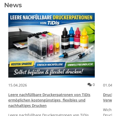
News
ommentare
Kommentare
0
15.04.2026
01.04.
Leere nachfüllbare Druckerpatronen von TiDis
Drucktr
ermöglichen kostengünstiges, flexibles und
Verwen
nachhaltiges Drucken
Wichti
Leere nachfüllbare Druckerpatronen von TiDis
Drucker