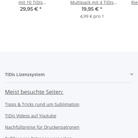
mit 10 TiDis
Multipack mit 4 TiDis
Rie
Ersatzdruckerpatronen
Ersatzdruckerpatronen
29,95 €
*
19,95 €
*
Ers
4,99 € pro 1
TiDis Lizenzsystem
Meist besuchte Seiten:
Tipps & Tricks rund um Sublimation
TiDis Videos auf Youtube
Nachfüllpreise für Druckerpatronen