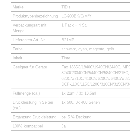
Marke
TiDis
Produkttypenbezeichnung
LC-900BK/C/M/Y
Verpackungsart mit
1 Pack = 4 St.
Menge
Lieferanten-Art.-Nr.
B21MP
Farbe
schwarz, cyan, magenta, gelb
Inhalt
Tinte
Geeignet für Geräte
Fax 1835C/1840C/1940CN/2440C, MFC-
3240C/3340CN/5440CN/5840CN/215C,
620CN/210C/410CN/620CN/640CW/820C
DCP-110C/115C/120C/310CN/315CN/340
Füllmenge (ca.)
1x 21ml / 3x 13,5ml
Druckleistung in Seiten
1x 500, 3x 400 Seiten
(ca.)
Ergänzung Druckleistung
bei 5 % Deckung
100% kompatibel
Ja