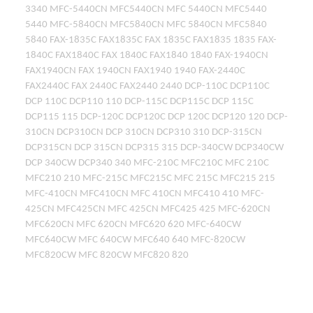
3340 MFC-5440CN MFC5440CN MFC 5440CN MFC5440
5440 MFC-5840CN MFC5840CN MFC 5840CN MFC5840
5840 FAX-1835C FAX1835C FAX 1835C FAX1835 1835 FAX-
1840C FAX1840C FAX 1840C FAX1840 1840 FAX-1940CN
FAX1940CN FAX 1940CN FAX1940 1940 FAX-2440C
FAX2440C FAX 2440C FAX2440 2440 DCP-110C DCP110C
DCP 110C DCP110 110 DCP-115C DCP115C DCP 115C
DCP115 115 DCP-120C DCP120C DCP 120C DCP120 120 DCP-
310CN DCP310CN DCP 310CN DCP310 310 DCP-315CN
DCP315CN DCP 315CN DCP315 315 DCP-340CW DCP340CW
DCP 340CW DCP340 340 MFC-210C MFC210C MFC 210C
MFC210 210 MFC-215C MFC215C MFC 215C MFC215 215
MFC-410CN MFC410CN MFC 410CN MFC410 410 MFC-
425CN MFC425CN MFC 425CN MFC425 425 MFC-620CN
MFC620CN MFC 620CN MFC620 620 MFC-640CW
MFC640CW MFC 640CW MFC640 640 MFC-820CW
MFC820CW MFC 820CW MFC820 820