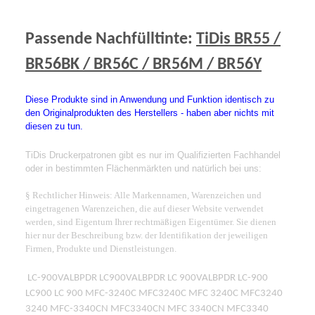
Passende Nachfülltinte:
TiDis BR55 /
BR56BK / BR56C / BR56M / BR56Y
Diese Produkte sind in Anwendung und Funktion identisch zu
den Originalprodukten des Herstellers - haben aber nichts mit
diesen zu tun.
TiDis Druckerpatronen gibt es nur im Qualifizierten Fachhandel
oder in bestimmten Flächenmärkten und natürlich bei uns:
§ Rechtlicher Hinweis: Alle Markennamen, Warenzeichen und
eingetragenen Warenzeichen, die auf dieser Website verwendet
werden, sind Eigentum Ihrer rechtmäßigen Eigentümer. Sie dienen
hier nur der Beschreibung bzw. der Identifikation der jeweiligen
Firmen, Produkte und Dienstleistungen.
LC-900VALBPDR LC900VALBPDR LC 900VALBPDR LC-900
LC900 LC 900 MFC-3240C MFC3240C MFC 3240C MFC3240
3240 MFC-3340CN MFC3340CN MFC 3340CN MFC3340