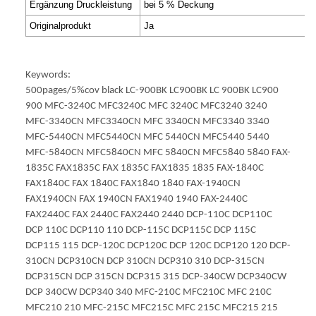
Ergänzung Druckleistung
bei 5 % Deckung
Originalprodukt
Ja
Keywords:
500pages/5%cov black LC-900BK LC900BK LC 900BK LC900
900 MFC-3240C MFC3240C MFC 3240C MFC3240 3240
MFC-3340CN MFC3340CN MFC 3340CN MFC3340 3340
MFC-5440CN MFC5440CN MFC 5440CN MFC5440 5440
MFC-5840CN MFC5840CN MFC 5840CN MFC5840 5840 FAX-
1835C FAX1835C FAX 1835C FAX1835 1835 FAX-1840C
FAX1840C FAX 1840C FAX1840 1840 FAX-1940CN
FAX1940CN FAX 1940CN FAX1940 1940 FAX-2440C
FAX2440C FAX 2440C FAX2440 2440 DCP-110C DCP110C
DCP 110C DCP110 110 DCP-115C DCP115C DCP 115C
DCP115 115 DCP-120C DCP120C DCP 120C DCP120 120 DCP-
310CN DCP310CN DCP 310CN DCP310 310 DCP-315CN
DCP315CN DCP 315CN DCP315 315 DCP-340CW DCP340CW
DCP 340CW DCP340 340 MFC-210C MFC210C MFC 210C
MFC210 210 MFC-215C MFC215C MFC 215C MFC215 215