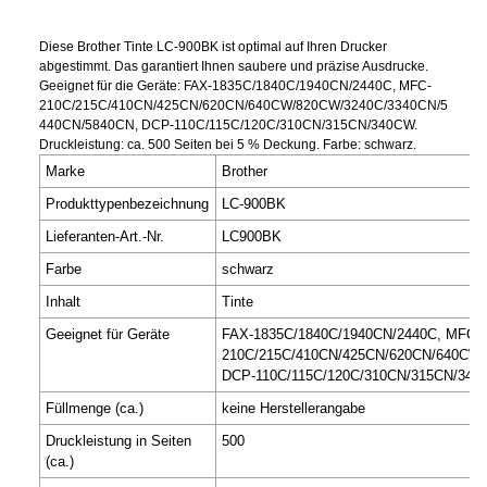
Diese Brother Tinte LC-900BK ist optimal auf Ihren Drucker
abgestimmt. Das garantiert Ihnen saubere und präzise Ausdrucke.
Geeignet für die Geräte: FAX-1835C/1840C/1940CN/2440C, MFC-
210C/215C/410CN/425CN/620CN/640CW/820CW/3240C/3340CN/5
440CN/5840CN, DCP-110C/115C/120C/310CN/315CN/340CW.
Druckleistung: ca. 500 Seiten bei 5 % Deckung. Farbe: schwarz.
Marke
Brother
Produkttypenbezeichnung
LC-900BK
Lieferanten-Art.-Nr.
LC900BK
Farbe
schwarz
Inhalt
Tinte
Geeignet für Geräte
FAX-1835C/1840C/1940CN/2440C, MFC-
210C/215C/410CN/425CN/620CN/640CW/
DCP-110C/115C/120C/310CN/315CN/34
Füllmenge (ca.)
keine Herstellerangabe
Druckleistung in Seiten
500
(ca.)