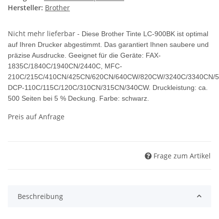
Hersteller:
Brother
Nicht mehr lieferbar -
Diese Brother Tinte LC-900BK ist optimal
auf Ihren Drucker abgestimmt. Das garantiert Ihnen saubere und
präzise Ausdrucke. Geeignet für die Geräte: FAX-
1835C/1840C/1940CN/2440C, MFC-
210C/215C/410CN/425CN/620CN/640CW/820CW/3240C/3340CN/5
DCP-110C/115C/120C/310CN/315CN/340CW. Druckleistung: ca.
500 Seiten bei 5 % Deckung. Farbe: schwarz.
Preis auf Anfrage
Frage zum Artikel
Beschreibung