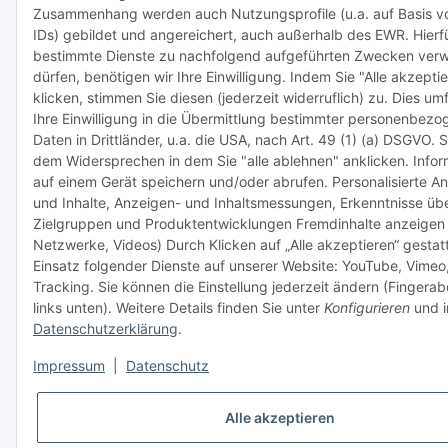
Zusammenhang werden auch Nutzungsprofile (u.a. auf Basis v
IDs) gebildet und angereichert, auch außerhalb des EWR. Hier
bestimmte Dienste zu nachfolgend aufgeführten Zwecken ver
dürfen, benötigen wir Ihre Einwilligung. Indem Sie "Alle akzepti
klicken, stimmen Sie diesen (jederzeit widerruflich) zu. Dies um
Ihre Einwilligung in die Übermittlung bestimmter personenbezo
Daten in Drittländer, u.a. die USA, nach Art. 49 (1) (a) DSGVO. 
dem Widersprechen in dem Sie "alle ablehnen" anklicken. Info
auf einem Gerät speichern und/oder abrufen. Personalisierte A
und Inhalte, Anzeigen- und Inhaltsmessungen, Erkenntnisse üb
Zielgruppen und Produktentwicklungen Fremdinhalte anzeigen 
Netzwerke, Videos) Durch Klicken auf „Alle akzeptieren“ gestat
Einsatz folgender Dienste auf unserer Website: YouTube, Vimeo
Tracking. Sie können die Einstellung jederzeit ändern (Fingera
links unten). Weitere Details finden Sie unter
Konfigurieren
und i
Datenschutzerklärung
.
Impressum
|
Datenschutz
Alle akzeptieren