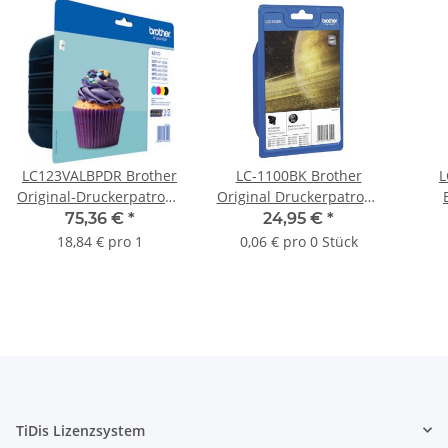
LC123VALBPDR Brother
LC-1100BK Brother
L
Original-Druckerpatrone
Original Druckerpatrone
Valuepack - black, cyan,
black mit 450 Seiten
Dru
75,36 €
*
24,95 €
*
magenta und yellow
Druckleistung nach
260 
18,84 € pro 1
0,06 € pro 0 Stück
ISO/24711 für Brother
DCP185C, DCP385C,
DCP585CW, DCP6690CW,
MFC490CW, MFC790CW,
MFC6490CW
TiDis Lizenzsystem