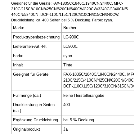
Geeignet für die Geräte: FAX-1835C/1840C/1940CN/2440C, MFC-
210C/215C/410CN/425CN/620CN/640CW/820CW/3240C/3340CN/5
440CN/5840CN, DCP-110C/115C/120C/310CN/315CN/340CW.
Druckleistung: ca. 400 Seiten bei 5 % Deckung. Farbe: cyan.
Marke
Brother
Produkttypenbezeichnung
LC-900C
Lieferanten-Art.-Nr.
LC900C
Farbe
cyan
Inhalt
Tinte
Geeignet für Geräte
FAX-1835C/1840C/1940CN/2440C, MFC-
210C/215C/410CN/425CN/620CN/640CW/
DCP-110C/115C/120C/310CN/315CN/34
Füllmenge (ca.)
keine Herstellerangabe
Druckleistung in Seiten
400
(ca.)
Ergänzung Druckleistung
bei 5 % Deckung
Originalprodukt
Ja