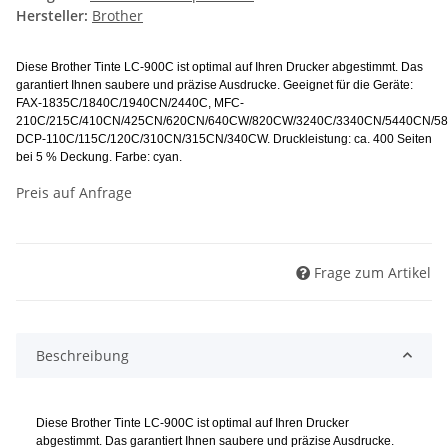
Hersteller:
Brother
Diese Brother Tinte LC-900C ist optimal auf Ihren Drucker abgestimmt. Das
garantiert Ihnen saubere und präzise Ausdrucke. Geeignet für die Geräte:
FAX-1835C/1840C/1940CN/2440C, MFC-
210C/215C/410CN/425CN/620CN/640CW/820CW/3240C/3340CN/5440CN/5
DCP-110C/115C/120C/310CN/315CN/340CW. Druckleistung: ca. 400 Seiten
bei 5 % Deckung. Farbe: cyan.
Preis auf Anfrage
Frage zum Artikel
Beschreibung
Diese Brother Tinte LC-900C ist optimal auf Ihren Drucker
abgestimmt. Das garantiert Ihnen saubere und präzise Ausdrucke.