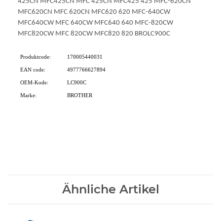
425CN MFC425CN MFC 425CN MFC425 425 MFC-620CN
MFC620CN MFC 620CN MFC620 620 MFC-640CW
MFC640CW MFC 640CW MFC640 640 MFC-820CW
MFC820CW MFC 820CW MFC820 820 BROLC900C
Produktcode:
170005440031
EAN code:
4977766627894
OEM-Kode:
LC900C
Marke:
BROTHER
Ähnliche Artikel