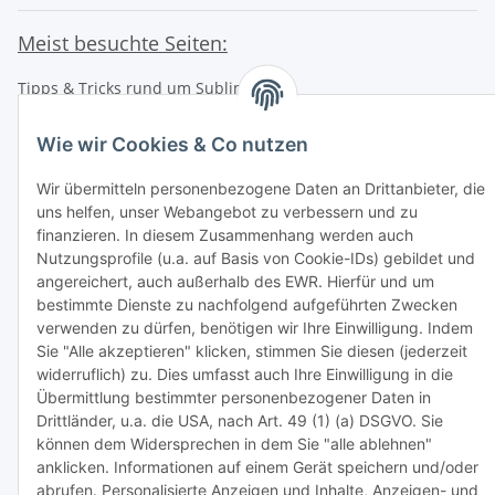
Meist besuchte Seiten:
Tipps & Tricks rund um Sublimation
TiDis Videos auf Youtube
Wie wir Cookies & Co nutzen
Nachfüllpreise für Druckerpatronen
Wir übermitteln personenbezogene Daten an Drittanbieter, die
Refillservice Patronen verpacken
uns helfen, unser Webangebot zu verbessern und zu
finanzieren. In diesem Zusammenhang werden auch
TiDis Druckerwerkstatt
Nutzungsprofile (u.a. auf Basis von Cookie-IDs) gebildet und
angereichert, auch außerhalb des EWR. Hierfür und um
TiDis PC & Notebookwerkstatt
bestimmte Dienste zu nachfolgend aufgeführten Zwecken
verwenden zu dürfen, benötigen wir Ihre Einwilligung. Indem
TiDis
eScooter Werkstatt
Sie "Alle akzeptieren" klicken, stimmen Sie diesen (jederzeit
TiDis Dienstausweis Druckservice
widerruflich) zu. Dies umfasst auch Ihre Einwilligung in die
Übermittlung bestimmter personenbezogener Daten in
TiDis Lizenssystem
Drittländer, u.a. die USA, nach Art. 49 (1) (a) DSGVO. Sie
können dem Widersprechen in dem Sie "alle ablehnen"
GIC (German Ink Company)
anklicken. Informationen auf einem Gerät speichern und/oder
abrufen. Personalisierte Anzeigen und Inhalte, Anzeigen- und