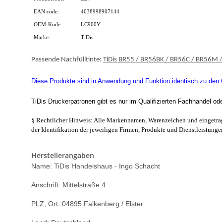
EAN code:
4038998907144
OEM-Kode:
LC900Y
Marke:
TiDis
Passende Nachfülltinte:
TiDis BR55 / BR56BK / BR56C / BR56M 
Diese Produkte sind in Anwendung und Funktion identisch zu den Or
TiDis Druckerpatronen gibt es nur im Qualifizierten Fachhandel od
§ Rechtlicher Hinweis: Alle Markennamen, Warenzeichen und eingetrag
der Identifikation der jeweiligen Firmen, Produkte und Dienstleistunge
Herstellerangaben
Name: TiDis Handelshaus - Ingo Schacht
Anschrift: Mittelstraße 4
PLZ, Ort: 04895 Falkenberg / Elster