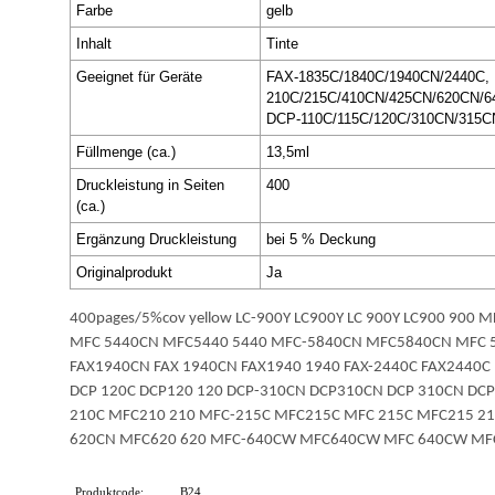
Farbe
gelb
Inhalt
Tinte
Geeignet für Geräte
FAX-1835C/1840C/1940CN/2440C,
210C/215C/410CN/425CN/620CN/
DCP-110C/115C/120C/310CN/315
Füllmenge (ca.)
13,5ml
Druckleistung in Seiten
400
(ca.)
Ergänzung Druckleistung
bei 5 % Deckung
Originalprodukt
Ja
400pages/5%cov yellow LC-900Y LC900Y LC 900Y LC900 
MFC 5440CN MFC5440 5440 MFC-5840CN MFC5840CN MFC 584
FAX1940CN FAX 1940CN FAX1940 1940 FAX-2440C FAX2440C 
DCP 120C DCP120 120 DCP-310CN DCP310CN DCP 310CN DC
210C MFC210 210 MFC-215C MFC215C MFC 215C MFC215 2
620CN MFC620 620 MFC-640CW MFC640CW MFC 640CW MF
Produktcode:
B24