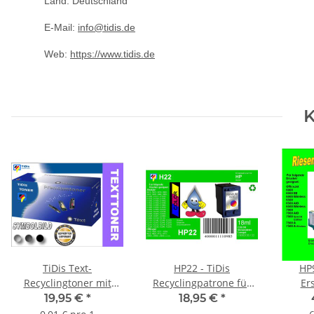
Land: Deutschland
E-Mail:
info@tidis.de
Web:
https://www.tidis.de
K
TiDis Text-
HP22 - TiDis
HP9
Recyclingtoner mit
Recyclingpatrone für
Er
2.500 Seiten
C9352CE - color - mit
Rie
19,95 €
*
18,95 €
*
Druckleistung nach Iso
18ml Inhalt
B/