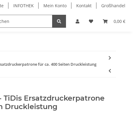
te
INFOTHEK
Mein Konto
Kontakt
Großhandel
 Bürobedarf
PVC Kartendrucker & Zubehör
0,00 €
TiDis
Ersatzdruckerpatrone für ca. 400 Seiten Druckleistung
- TiDis Ersatzdruckerpatrone
en Druckleistung