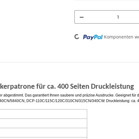
Komponenten wer
Loading...
ckerpatrone für ca. 400 Seiten Druckleistung
rucker abgestimmt. Das garantiert Ihnen saubere und präzise Ausdrucke. Geeignet
5840CN, DCP-110C/115C/120C/310CN/315CN/340CW. Druckleistung: ca. 400 S