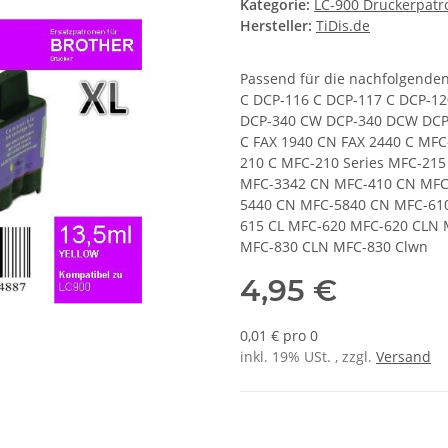
Kategorie:
LC-900 Druckerpat
Hersteller:
TiDis.de
Passend für die nachfolgende
C DCP-116 C DCP-117 C DCP-12
DCP-340 CW DCP-340 DCW DCP-3
C FAX 1940 CN FAX 2440 C MF
210 C MFC-210 Series MFC-21
MFC-3342 CN MFC-410 CN MFC-
5440 CN MFC-5840 CN MFC-610
615 CL MFC-620 MFC-620 CLN 
MFC-830 CLN MFC-830 Clwn
4,95 €
0,01 € pro 0
inkl. 19% USt. , zzgl.
Versand