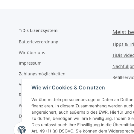
TiDis Lizenzsystem
Meist be
Batterieverordnung
Tipps & Tr
Wir über uns
TiDis Vide
Impressum
Nachfüllpr
Zahlungsmöglichkeiten
Refillserv
Versandkosten
Wie wir Cookies & Co nutzen
TiDis Druc
Retouren / Rückgabe
TiDis PC &
Wir übermitteln personenbezogene Daten an Drittan
Widerrufsrecht
finanzieren. In diesem Zusammenhang werden auch N
TiDis
eScoo
angereichert, auch außerhalb des EWR. Hierfür un
Datenschutz
zu dürfen, benötigen wir Ihre Einwilligung. Indem Sie
TiDis Dien
Dies umfasst auch Ihre Einwilligung in die Übermitt
AGB
Art. 49 (1) (a) DSGVO. Sie können dem Widerspreche
TiDis Lize