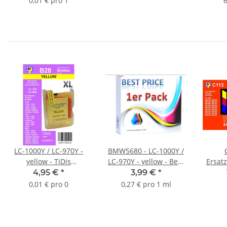
0,01 € pro 1
6
- ersetzt TN2000
XLPa
Erse
Dru
LC-1000Y / LC-970Y -
BMW5680 - LC-1000Y /
yellow - TiDis
LC-970Y - yellow - Best
Ersat
Ersatzdruckerpatrone
Price
mit 13
4,95 €
*
3,99 €
*
für ca. 400 Seiten
Ersatzdruckerpatrone
0,01 € pro 0
0,27 € pro 1 ml
Druckleistung -
mit 15ml Inhalt -
Kombipatrone
Kombipatrone