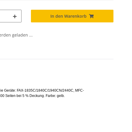
In den Warenkorb
den geladen ...
 für die Geräte: FAX-1835C/1840C/1940CN/2440C, MFC-
eiten bei 5 % Deckung. Farbe: gelb.