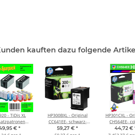
unden kauften dazu folgende Artike
20 - TiDis XL
HP300BXL - Original
HP301CXL - Ori
satzpatronen
CC641EE- schwarz-
CH564EE- col
sensparpack -
Druckpatrone mit ca.
Druckpatrone m
49,95 €
*
59,27 €
*
44,72 €
C/M/Y - mit 8
600 Seiten
Inhalt und ca