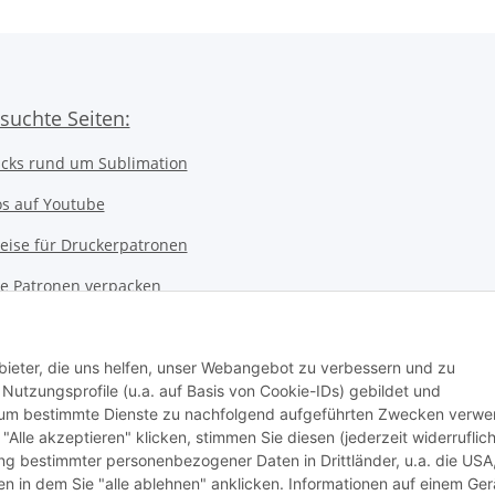
suchte Seiten:
icks rund um Sublimation
os auf Youtube
eise für Druckerpatronen
ice Patronen verpacken
kerwerkstatt
 Notebookwerkstatt
bieter, die uns helfen, unser Webangebot zu verbessern und zu
utzungsprofile (u.a. auf Basis von Cookie-IDs) gebildet und
ter Werkstatt
d um bestimmte Dienste zu nachfolgend aufgeführten Zwecken verw
 "Alle akzeptieren" klicken, stimmen Sie diesen (jederzeit widerruflich
stausweis Druckservice
lung bestimmter personenbezogener Daten in Drittländer, u.a. die USA
n in dem Sie "alle ablehnen" anklicken. Informationen auf einem Ger
nssystem