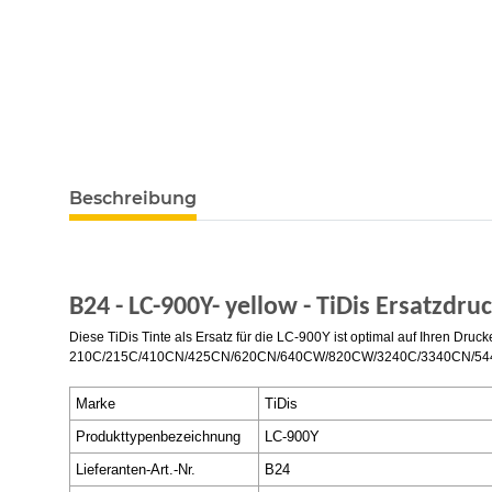
Beschreibung
B24 - LC-900Y- yellow - TiDis Ersatzdru
Diese TiDis Tinte als Ersatz für die LC-900Y ist optimal auf Ihren D
210C/215C/410CN/425CN/620CN/640CW/820CW/3240C/3340CN/5440CN/
Marke
TiDis
Produkttypenbezeichnung
LC-900Y
Lieferanten-Art.-Nr.
B24