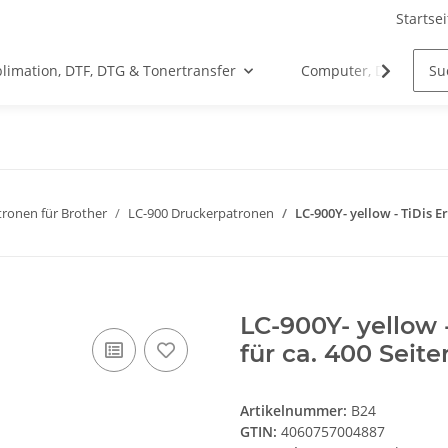
Startsei
limation, DTF, DTG & Tonertransfer
Computer, Drucker &
ronen für Brother
LC-900 Druckerpatronen
LC-900Y- yellow - TiDis 
LC-900Y- yellow 
für ca. 400 Seit
Artikelnummer:
B24
GTIN:
4060757004887