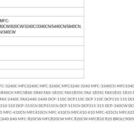
 MFC-
640CW/820CW/3240C/3340CN/5440CN/5840CN,
CN/340CW
900 MFC-3240C MFC3240C MFC 3240C MFC3240 3240 MFC-3340CN MFC3
0CN MFC5840 5840 FAX-1835C FAX1835C FAX 1835C FAX1835 1835 F
FAX 2440C FAX2440 2440 DCP-110C DCP110C DCP 110C DCP110 110 DC
P310 310 DCP-315CN DCP315CN DCP 315CN DCP315 315 DCP-340CW 
15 MFC-410CN MFC410CN MFC 410CN MFC410 410 MFC-425CN MFC42
C640 640 MFC-820CW MFC820CW MFC 820CW MFC820 820 BROLC900