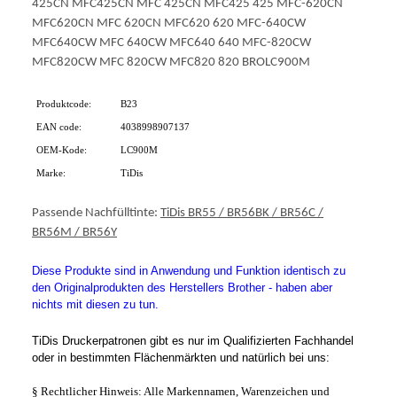
425CN MFC425CN MFC 425CN MFC425 425 MFC-620CN
MFC620CN MFC 620CN MFC620 620 MFC-640CW
MFC640CW MFC 640CW MFC640 640 MFC-820CW
MFC820CW MFC 820CW MFC820 820 BROLC900M
Produktcode:
B23
EAN code:
4038998907137
OEM-Kode:
LC900M
Marke:
TiDis
Passende Nachfülltinte:
TiDis BR55 / BR56BK / BR56C /
BR56M / BR56Y
Diese Produkte sind in Anwendung und Funktion identisch zu
den Originalprodukten des Herstellers Brother - haben aber
nichts mit diesen zu tun.
TiDis Druckerpatronen gibt es nur im Qualifizierten Fachhandel
oder in bestimmten Flächenmärkten und natürlich bei uns:
§ Rechtlicher Hinweis: Alle Markennamen, Warenzeichen und