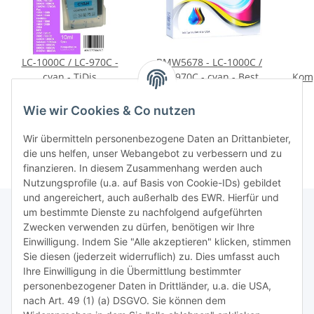
LC-1000C / LC-970C -
BMW5678 - LC-1000C /
cyan - TiDis
LC-970C - cyan - Best
Komp
Ersatzdruckerpatrone
Price
/ LC
4,95 €
*
3,99 €
*
für ca. 400 Seiten
Ersatzdruckerpatrone
E
0,01 € pro 0
0,27 € pro 1 ml
Wie wir Cookies & Co nutzen
Druckleistung -
mit 15ml Inhalt -
Kombipatrone
Kombipatrone
Wir übermitteln personenbezogene Daten an Drittanbieter,
die uns helfen, unser Webangebot zu verbessern und zu
finanzieren. In diesem Zusammenhang werden auch
Nutzungsprofile (u.a. auf Basis von Cookie-IDs) gebildet
und angereichert, auch außerhalb des EWR. Hierfür und
um bestimmte Dienste zu nachfolgend aufgeführten
Zwecken verwenden zu dürfen, benötigen wir Ihre
TiDis Lizenzsystem
Einwilligung. Indem Sie "Alle akzeptieren" klicken, stimmen
Sie diesen (jederzeit widerruflich) zu. Dies umfasst auch
Ihre Einwilligung in die Übermittlung bestimmter
Meist besuchte Seiten:
personenbezogener Daten in Drittländer, u.a. die USA,
nach Art. 49 (1) (a) DSGVO. Sie können dem
Tipps & Tricks rund um Sublimation