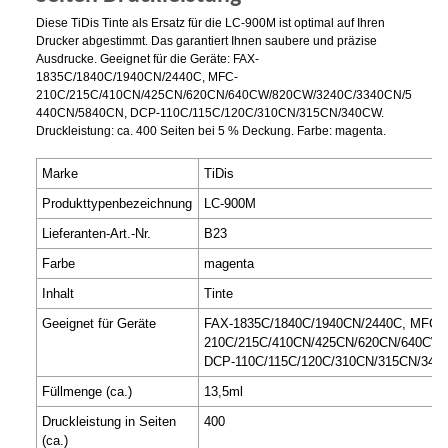
Diese TiDis Tinte als Ersatz für die LC-900M ist optimal auf Ihren
Drucker abgestimmt. Das garantiert Ihnen saubere und präzise
Ausdrucke. Geeignet für die Geräte: FAX-
1835C/1840C/1940CN/2440C, MFC-
210C/215C/410CN/425CN/620CN/640CW/820CW/3240C/3340CN/5
440CN/5840CN, DCP-110C/115C/120C/310CN/315CN/340CW.
Druckleistung: ca. 400 Seiten bei 5 % Deckung. Farbe: magenta.
Marke
TiDis
Produkttypenbezeichnung
LC-900M
Lieferanten-Art.-Nr.
B23
Farbe
magenta
Inhalt
Tinte
Geeignet für Geräte
FAX-1835C/1840C/1940CN/2440C, MFC-
210C/215C/410CN/425CN/620CN/640CW/
DCP-110C/115C/120C/310CN/315CN/34
Füllmenge (ca.)
13,5ml
Druckleistung in Seiten
400
(ca.)