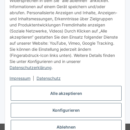
Widersprechen in dem Sie "alle ablehnen" anklicken.
Informationen auf einem Gerät speichern und/oder
TiDis Videos auf Youtube
abrufen. Personalisierte Anzeigen und Inhalte, Anzeigen-
und Inhaltsmessungen, Erkenntnisse über Zielgruppen
Nachfüllpreise für Druckerpatronen
und Produktentwicklungen Fremdinhalte anzeigen
Refillservice Patronen verpacken
(Soziale Netzwerke, Videos) Durch Klicken auf „Alle
akzeptieren“ gestatten Sie den Einsatz folgender Dienste
TiDis Druckerwerkstatt
auf unserer Website: YouTube, Vimeo, Google Tracking.
Sie können die Einstellung jederzeit ändern
TiDis PC & Notebookwerkstatt
(Fingerabdruck-Icon links unten). Weitere Details finden
Sie unter
Konfigurieren
und in unserer
TiDis
eScooter Werkstatt
Datenschutzerklärung
.
TiDis Dienstausweis Druckservice
Impressum
|
Datenschutz
TiDis Lizenssystem
Alle akzeptieren
GIC (German Ink Company)
Der Refiller (Infoportal)
Konfigurieren
* Alle Preise inkl. gesetzlicher USt., zzgl.
Versand
Ablehnen