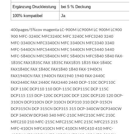
Ergänzung Druckleistung
bei 5 % Deckung
100% kompatibel
Ja
400pages/5%cov magenta LC-900M LC900M LC 900M LC900
900 MFC-3240C MFC3240C MFC 3240C MFC3240 3240
MFC-3340CN MFC3340CN MFC 3340CN MFC3340 3340
MFC-5440CN MFC5440CN MFC 5440CN MFC5440 5440
MFC-5840CN MFC5840CN MFC 5840CN MFC5840 5840 FAX-
1835C FAX1835C FAX 1835C FAX1835 1835 FAX-1840C
FAX1840C FAX 1840C FAX1840 1840 FAX-1940CN
FAX1940CN FAX 1940CN FAX1940 1940 FAX-2440C
FAX2440C FAX 2440C FAX2440 2440 DCP-110C DCP110C
DCP 110C DCP110 110 DCP-115C DCP115C DCP 115C
DCP115 115 DCP-120C DCP120C DCP 120C DCP120 120 DCP-
310CN DCP310CN DCP 310CN DCP310 310 DCP-315CN
DCP315CN DCP 315CN DCP315 315 DCP-340CW DCP340CW
DCP 340CW DCP340 340 MFC-210C MFC210C MFC 210C
MFC210 210 MFC-215C MFC215C MFC 215C MFC215 215
MFC-410CN MFC410CN MFC 410CN MFC410 410 MFC-