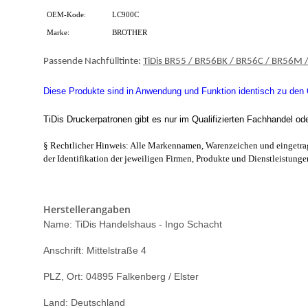
OEM-Kode:
LC900C
Marke:
BROTHER
Passende Nachfülltinte:
TiDis BR55 / BR56BK / BR56C / BR56M 
Diese Produkte sind in Anwendung und Funktion identisch zu den Or
TiDis Druckerpatronen gibt es nur im Qualifizierten Fachhandel od
§ Rechtlicher Hinweis: Alle Markennamen, Warenzeichen und eingetrag
der Identifikation der jeweiligen Firmen, Produkte und Dienstleistunge
Herstellerangaben
Name: TiDis Handelshaus - Ingo Schacht
Anschrift: Mittelstraße 4
PLZ, Ort: 04895 Falkenberg / Elster
Land: Deutschland