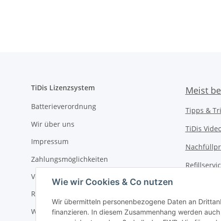
Graupatrone
TiDis Lizenzsystem
Meist be
Batterieverordnung
Tipps & Tr
Wir über uns
TiDis Vide
Impressum
Nachfüllpr
Zahlungsmöglichkeiten
Refillserv
Versandkosten
Wie wir Cookies & Co nutzen
TiDis Druc
Retouren / Rückgabe
TiDis PC &
Wir übermitteln personenbezogene Daten an Drittan
Widerrufsrecht
finanzieren. In diesem Zusammenhang werden auch N
TiDis
eScoo