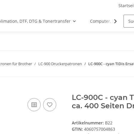
Startsei
limation, DTF, DTG & Tonertransfer
Computer, Drucker &
ronen für Brother
LC-900 Druckerpatronen
LC-900C - cyan TiDis Ers
LC-900C - cyan T
ca. 400 Seiten D
Artikelnummer:
B22
GTIN:
4060757004863