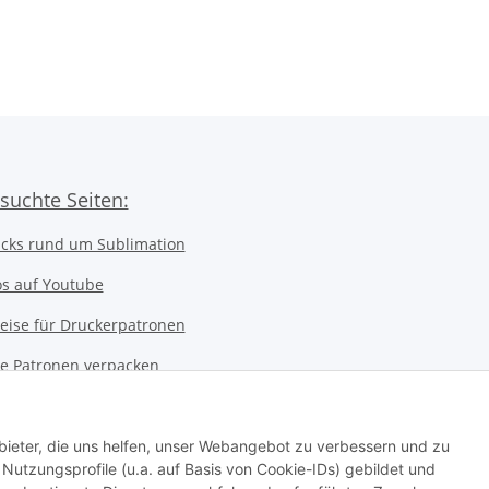
Druckleistung
suchte Seiten:
icks rund um Sublimation
os auf Youtube
eise für Druckerpatronen
ice Patronen verpacken
kerwerkstatt
 Notebookwerkstatt
bieter, die uns helfen, unser Webangebot zu verbessern und zu
utzungsprofile (u.a. auf Basis von Cookie-IDs) gebildet und
ter Werkstatt