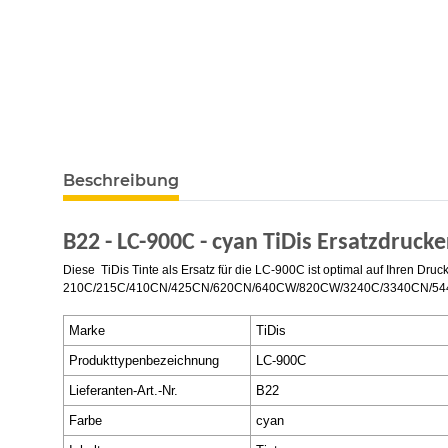
Beschreibung
B22 - LC-900C - cyan TiDis Ersatzdruck
Diese
TiDis Tinte als Ersatz für die LC-900C ist optimal auf Ihren 
210C/215C/410CN/425CN/620CN/640CW/820CW/3240C/3340CN/5440CN/
Marke
TiDis
Produkttypenbezeichnung
LC-900C
Lieferanten-Art.-Nr.
B22
Farbe
cyan