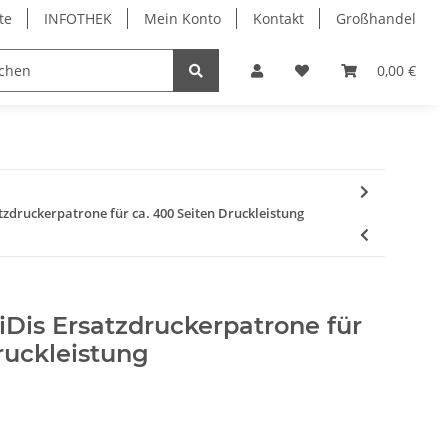
te
INFOTHEK
Mein Konto
Kontakt
Großhandel
 Bürobedarf
PVC Kartendrucker & Zubehör
0,00 €
TiDis
atzdruckerpatrone für ca. 400 Seiten Druckleistung
iDis Ersatzdruckerpatrone für
ruckleistung