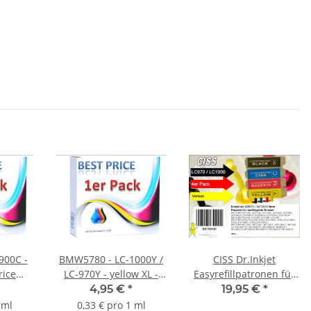
900C -
BMW5780 - LC-1000Y /
CISS Dr.Inkjet
rice
LC-970Y - yellow XL -
Easyrefillpatronen für
atrone
Best Price
LC-1000 / LC-970 -
4,95 €
*
19,95 €
*
halt
Ersatzdruckerpatrone
Leerpatronen!
 ml
0,33 € pro 1 ml