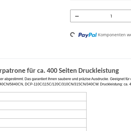
Loading...
Komponenten wer
erpatrone für ca. 400 Seiten Druckleistung
Drucker abgestimmt. Das garantiert Ihnen saubere und präzise Ausdrucke. Geeigne
5840CN, DCP-110C/115C/120C/310CN/315CN/340CW. Druckleistung: ca. 400 S