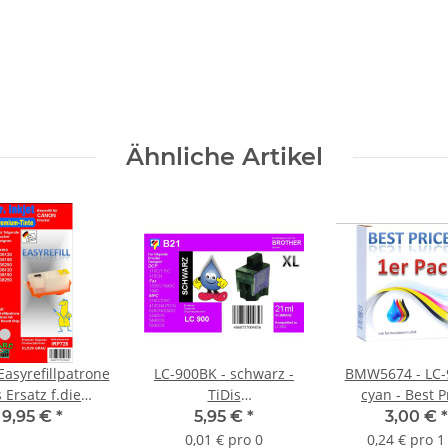
Ähnliche Artikel
Easyrefillpatrone
LC-900BK - schwarz -
BMW5674 - LC-
s Ersatz f.die
TiDis
cyan - Best P
526GY / Grau
Ersatzdruckerpatrone
Ersatzdruckerp
9,95 €
*
5,95 €
*
3,00 €
*
für ca. 500 Seiten
mit 12,5ml In
0,01 € pro 0
0,24 € pro 1