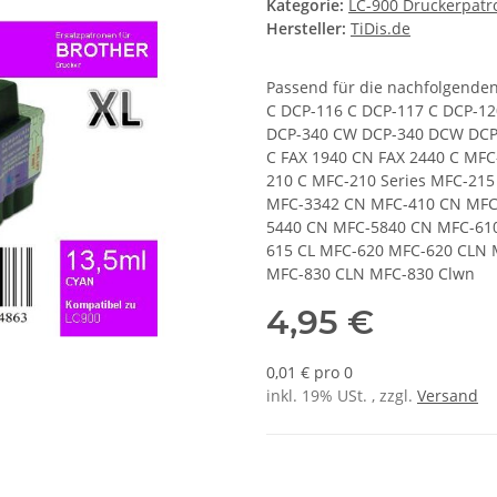
Kategorie:
LC-900 Druckerpat
Hersteller:
TiDis.de
Passend für die nachfolgende
C DCP-116 C DCP-117 C DCP-12
DCP-340 CW DCP-340 DCW DCP-3
C FAX 1940 CN FAX 2440 C MF
210 C MFC-210 Series MFC-21
MFC-3342 CN MFC-410 CN MFC-
5440 CN MFC-5840 CN MFC-610
615 CL MFC-620 MFC-620 CLN 
MFC-830 CLN MFC-830 Clwn
4,95 €
0,01 € pro 0
inkl. 19% USt. , zzgl.
Versand