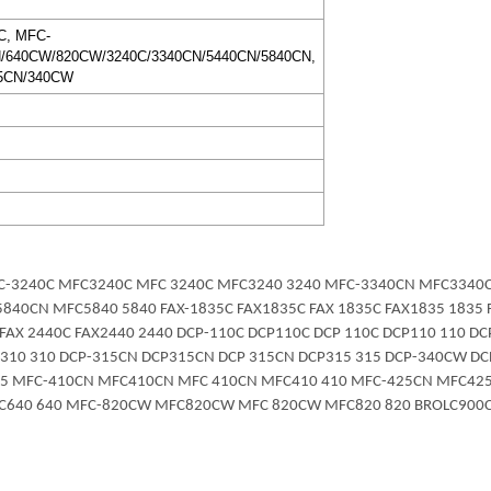
C, MFC-
N/640CW/820CW/3240C/3340CN/5440CN/5840CN,
15CN/340CW
0 MFC-3240C MFC3240C MFC 3240C MFC3240 3240 MFC-3340CN MFC33
0CN MFC5840 5840 FAX-1835C FAX1835C FAX 1835C FAX1835 1835 F
FAX 2440C FAX2440 2440 DCP-110C DCP110C DCP 110C DCP110 110 DC
P310 310 DCP-315CN DCP315CN DCP 315CN DCP315 315 DCP-340CW 
15 MFC-410CN MFC410CN MFC 410CN MFC410 410 MFC-425CN MFC42
C640 640 MFC-820CW MFC820CW MFC 820CW MFC820 820 BROLC900