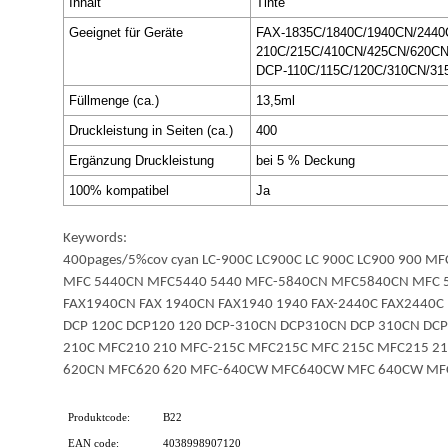
Inhalt
Tinte
Geeignet für Geräte
FAX-1835C/1840C/1940CN/2440
210C/215C/410CN/425CN/620C
DCP-110C/115C/120C/310CN/3
Füllmenge (ca.)
13,5ml
Druckleistung in Seiten (ca.)
400
Ergänzung Druckleistung
bei 5 % Deckung
100% kompatibel
Ja
Keywords:
400pages/5%cov cyan LC-900C LC900C LC 900C LC900 90
MFC 5440CN MFC5440 5440 MFC-5840CN MFC5840CN MFC 584
FAX1940CN FAX 1940CN FAX1940 1940 FAX-2440C FAX2440C 
DCP 120C DCP120 120 DCP-310CN DCP310CN DCP 310CN DC
210C MFC210 210 MFC-215C MFC215C MFC 215C MFC215 2
620CN MFC620 620 MFC-640CW MFC640CW MFC 640CW MF
Produktcode:
B22
EAN code:
4038998907120