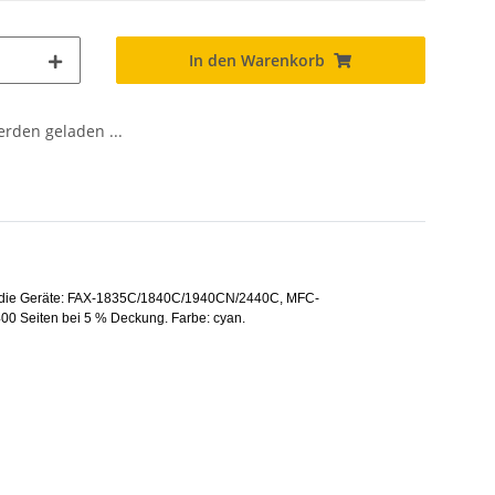
In den Warenkorb
den geladen ...
t für die Geräte: FAX-1835C/1840C/1940CN/2440C, MFC-
eiten bei 5 % Deckung. Farbe: cyan.