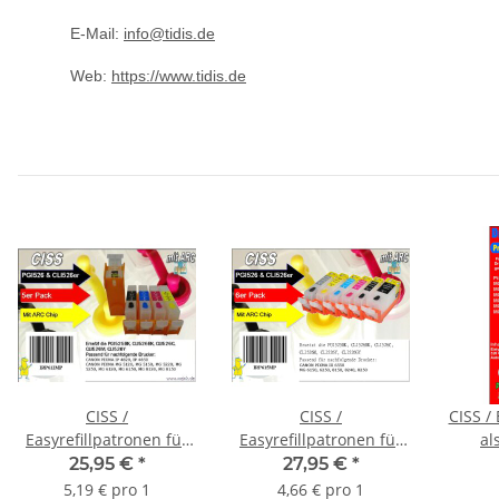
E-Mail:
info@tidis.de
Web:
https://www.tidis.de
CISS /
CISS /
CISS / 
Easyrefillpatronen für
Easyrefillpatronen für
al
PGI525 & CLI526er (5er)
PGI525 & CLI526er (6er)
CLI
25,95 €
*
27,95 €
*
Multipack - ohne Tinte -
Multipack inkl.
5,19 € pro 1
4,66 € pro 1