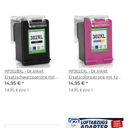
HP302BXL - Dr.Inkjet
HP302CXL - Dr.Inkjet
Ersatzschwarzpatrone mit
Ersatzcolorpatrone mit 12ml
15ml Inhalt / ersetzt die
Inhalt / ersetzt die F6U67AE
14,95 €
*
14,95 €
*
F6U68AE
14,95 € pro 1
14,95 € pro 1
TOP