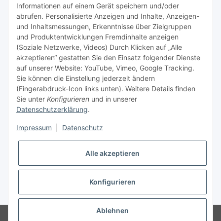
Informationen auf einem Gerät speichern und/oder
TiDis Videos auf Youtube
abrufen. Personalisierte Anzeigen und Inhalte, Anzeigen-
und Inhaltsmessungen, Erkenntnisse über Zielgruppen
Nachfüllpreise für Druckerpatronen
und Produktentwicklungen Fremdinhalte anzeigen
Refillservice Patronen verpacken
(Soziale Netzwerke, Videos) Durch Klicken auf „Alle
akzeptieren“ gestatten Sie den Einsatz folgender Dienste
TiDis Druckerwerkstatt
auf unserer Website: YouTube, Vimeo, Google Tracking.
Sie können die Einstellung jederzeit ändern
TiDis PC & Notebookwerkstatt
(Fingerabdruck-Icon links unten). Weitere Details finden
Sie unter
Konfigurieren
und in unserer
TiDis
eScooter Werkstatt
Datenschutzerklärung
.
TiDis Dienstausweis Druckservice
Impressum
|
Datenschutz
TiDis Lizenssystem
Alle akzeptieren
GIC (German Ink Company)
Der Refiller (Infoportal)
Konfigurieren
* Alle Preise inkl. gesetzlicher USt., zzgl.
Versand
Ablehnen
© Ingo Schacht
Besucherzähler: 8736648
Ladenpreise können von