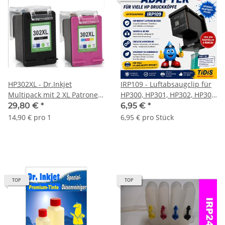
HP302XL - Dr.Inkjet
IRP109 - Luftabsaugclip für
Multipack mit 2 XL Patronen
HP300, HP301, HP302, HP303,
- ersetzt die F6U67AE &
HP304, HP305 Black und
29,80 €
*
6,95 €
*
F6U68AE
Color Druckerpatronen
14,90 € pro 1
6,95 € pro Stück
TOP
TOP