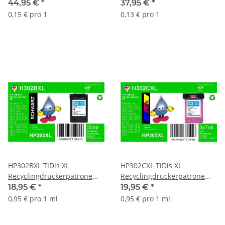
color mit ca. 300 Seiten
schwarz mit ca. 300 Seiten
44,95 €
*
37,95 €
*
Druckleistung nach Iso
Druckleistung nach Iso
0,15 € pro 1
0,13 € pro 1
HP302BXL TiDis XL
HP302CXL TiDis XL
Recyclingdruckerpatrone
Recyclingdruckerpatrone
schwarz mit 20ml Inhalt
Color mit 21ml Inhalt ersetzt
18,95 €
*
19,95 €
*
ersetzt die
die F6U67AE/HP302CXL
0,95 € pro 1 ml
0,95 € pro 1 ml
F6U68AE/HP302BXL