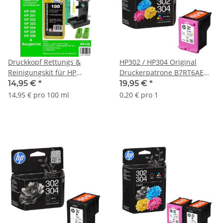
Druckkopf Rettungs &
HP302 / HP304 Original
Reinigungskit für HP
Druckerpatrone B7RT6AE
Druckkopfpatronen - HP300,
color mit ca. 100 Seiten
14,95 €
*
19,95 €
*
HP301, HP302, HP303, HP304,
Druckleistung nach Iso
14,95 € pro 100 ml
0,20 € pro 1
HP305, HP308 und
baugleiche