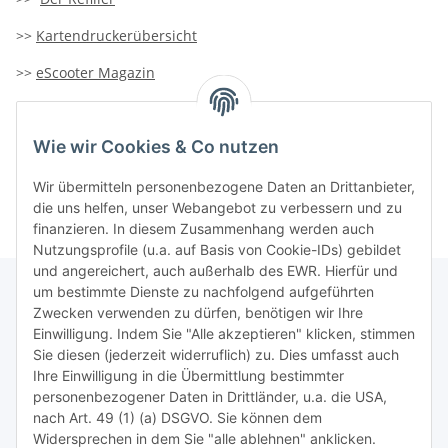
>>
Kartendruckerübersicht
>>
eScooter Magazin
>>
TiDis-Solar
Wie wir Cookies & Co nutzen
>>
Containersucher
>>
Goldinfoseite
Wir übermitteln personenbezogene Daten an Drittanbieter,
die uns helfen, unser Webangebot zu verbessern und zu
finanzieren. In diesem Zusammenhang werden auch
Nutzungsprofile (u.a. auf Basis von Cookie-IDs) gebildet
und angereichert, auch außerhalb des EWR. Hierfür und
um bestimmte Dienste zu nachfolgend aufgeführten
Zwecken verwenden zu dürfen, benötigen wir Ihre
TiDis Lizenzsystem
Einwilligung. Indem Sie "Alle akzeptieren" klicken, stimmen
Sie diesen (jederzeit widerruflich) zu. Dies umfasst auch
Ihre Einwilligung in die Übermittlung bestimmter
Meist besuchte Seiten:
personenbezogener Daten in Drittländer, u.a. die USA,
nach Art. 49 (1) (a) DSGVO. Sie können dem
Tipps & Tricks rund um Sublimation
Widersprechen in dem Sie "alle ablehnen" anklicken.