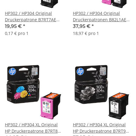
HP302 / HP304 Original
HP302 / HP304 Original
Druckerpatrone B7RT7AE
Druckerpatronen B82L1AE
schwarz mit ca. 120 Seiten
black & color Multipack
19,95 €
*
37,95 €
*
Druckleistung nach Iso
0,17 € pro 1
18,97 € pro 1
HP302 / HP304 XL Original
HP302 / HP304 XL Original
HP Druckerpatrone B7RT8AE
HP Druckerpatrone B7RT9AE