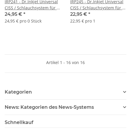
IRP241 - Dr.Inkjet Universal
IRP245 - Dr.Inkjet Universal
CISS / Schlauchsystem für 4
CISS / Schlauchsystem für 4
Patronen mit Formschönen
Patronen mit 100ml Tanks
24,95 €
*
22,95 €
*
Designtanks zum
zum Selbstaufbau
24,95 € pro 0 Stück
22,95 € pro 1
Selbstaufbau
Artikel 1 - 16 von 16
Kategorien
News: Kategorien des News-Systems
Schnellkauf