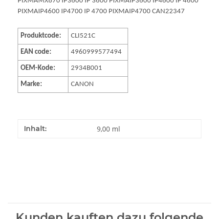
PIXMAMX870 IP3600 IP 3600 PIXMAIP3600 IP4600 IP 4600
PIXMAIP4600 IP4700 IP 4700 PIXMAIP4700 CAN22347
Produktcode:
CLI521C
EAN code:
4960999577494
OEM-Kode:
2934B001
Marke:
CANON
Inhalt:
9,00 ml
Kunden kauften dazu folgende