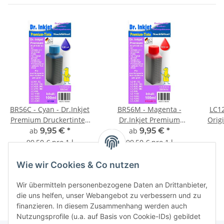
BR56C - Cyan - Dr.Inkjet
BR56M - Magenta -
LC1
Premium Druckertinte /
Dr.Inkjet Premium
Orig
Nachfülltinte für Brother
Druckertinte /
Du
ab
9,95 €
*
ab
9,95 €
*
Druckerpatronen von
Nachfülltinte für Brother
99,50 € pro 1 l
99,50 € pro 1 l
LC-1280 bis LC-01
Druckerpatronen von
Weitere Variationen
Weitere Variationen
LC-1280 bis LC-01
erhältlich.
erhältlich.
Wie wir Cookies & Co nutzen
Wir übermitteln personenbezogene Daten an Drittanbieter,
die uns helfen, unser Webangebot zu verbessern und zu
finanzieren. In diesem Zusammenhang werden auch
Nutzungsprofile (u.a. auf Basis von Cookie-IDs) gebildet