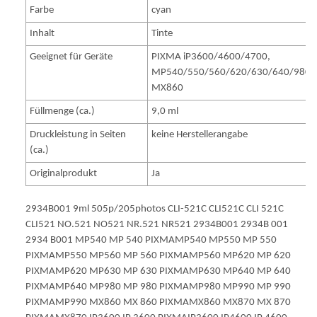
Farbe
cyan
Inhalt
Tinte
Geeignet für Geräte
PIXMA iP3600/4600/4700,
MP540/550/560/620/630/640/980/
MX860
Füllmenge (ca.)
9,0 ml
Druckleistung in Seiten
keine Herstellerangabe
(ca.)
Originalprodukt
Ja
2934B001 9ml 505p/205photos CLI-521C CLI521C CLI 521C
CLI521 NO.521 NO521 NR.521 NR521 2934B001 2934B 001
2934 B001 MP540 MP 540 PIXMAMP540 MP550 MP 550
PIXMAMP550 MP560 MP 560 PIXMAMP560 MP620 MP 620
PIXMAMP620 MP630 MP 630 PIXMAMP630 MP640 MP 640
PIXMAMP640 MP980 MP 980 PIXMAMP980 MP990 MP 990
PIXMAMP990 MX860 MX 860 PIXMAMX860 MX870 MX 870