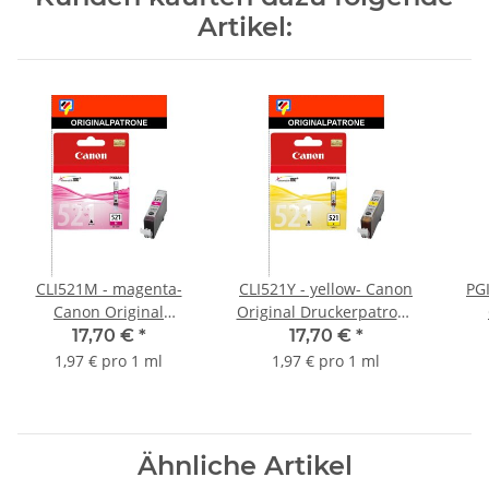
Artikel:
CLI521M - magenta-
CLI521Y - yellow- Canon
PG
Canon Original
Original Druckerpatrone
Druckerpatrone mit 9ml
mit 9ml Inhalt
Dr
17,70 €
*
17,70 €
*
Inhalt -2935B001-
-2936B001-
19m
1,97 € pro 1 ml
1,97 € pro 1 ml
Ähnliche Artikel