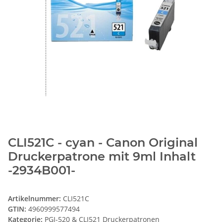
CLI521C - cyan - Canon Original
Druckerpatrone mit 9ml Inhalt
-2934B001-
Artikelnummer:
CLI521C
GTIN:
4960999577494
Kategorie:
PGI-520 & CLI521 Druckerpatronen