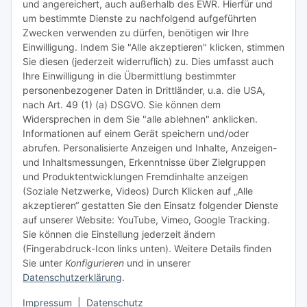
und angereichert, auch außerhalb des EWR. Hierfür und
um bestimmte Dienste zu nachfolgend aufgeführten
Zwecken verwenden zu dürfen, benötigen wir Ihre
TiDis Lizenzsystem
Einwilligung. Indem Sie "Alle akzeptieren" klicken, stimmen
Sie diesen (jederzeit widerruflich) zu. Dies umfasst auch
Ihre Einwilligung in die Übermittlung bestimmter
Meist besuchte Seiten:
personenbezogener Daten in Drittländer, u.a. die USA,
nach Art. 49 (1) (a) DSGVO. Sie können dem
Tipps & Tricks rund um Sublimation
Widersprechen in dem Sie "alle ablehnen" anklicken.
Informationen auf einem Gerät speichern und/oder
TiDis Videos auf Youtube
abrufen. Personalisierte Anzeigen und Inhalte, Anzeigen-
und Inhaltsmessungen, Erkenntnisse über Zielgruppen
Nachfüllpreise für Druckerpatronen
und Produktentwicklungen Fremdinhalte anzeigen
Refillservice Patronen verpacken
(Soziale Netzwerke, Videos) Durch Klicken auf „Alle
akzeptieren“ gestatten Sie den Einsatz folgender Dienste
TiDis Druckerwerkstatt
auf unserer Website: YouTube, Vimeo, Google Tracking.
Sie können die Einstellung jederzeit ändern
TiDis PC & Notebookwerkstatt
(Fingerabdruck-Icon links unten). Weitere Details finden
Sie unter
Konfigurieren
und in unserer
TiDis
eScooter Werkstatt
Datenschutzerklärung
.
TiDis Dienstausweis Druckservice
Impressum
|
Datenschutz