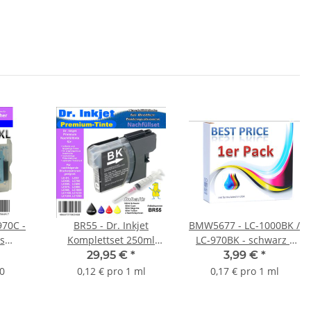
970C -
BR55 - Dr. Inkjet
BMW5677 - LC-1000BK /
is
Komplettset 250ml
LC-970BK - schwarz -
atrone
Premium Druckertinte /
Best Price
29,95 €
*
3,99 €
*
eiten
Nachfülltinte für
Ersatzdruckerpatrone
 0
0,12 € pro 1 ml
0,17 € pro 1 ml
g -
Brother
mit 23ml Inhalt -
ne
Druckerpatronen von
Kombipatrone