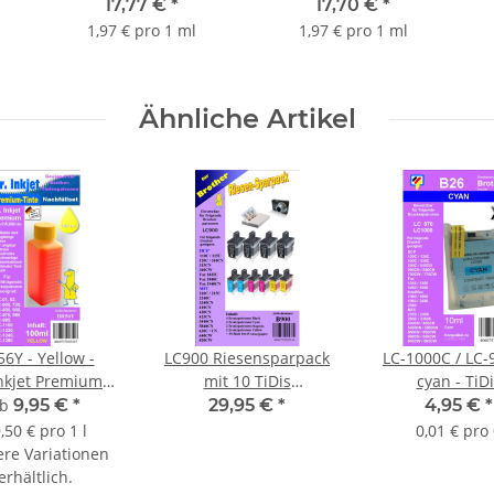
Druckerpatrone mit
Druckerpatrone mit
17,77 €
*
17,70 €
*
9ml Inhalt -2934B001-
9ml Inhalt -2935B001-
1,97 € pro 1 ml
1,97 € pro 1 ml
Ähnliche Artikel
6Y - Yellow -
LC900 Riesensparpack
LC-1000C / LC-
nkjet Premium
mit 10 TiDis
cyan - TiD
uckertinte /
Ersatzdruckerpatronen
Ersatzdruckerp
ab
9,95 €
*
29,95 €
*
4,95 €
*
hfülltinte für
für ca. 400 S
,50 € pro 1 l
0,01 € pro
Brother
Druckleistun
ere Variationen
erpatronen von
Kombipatro
erhältlich.