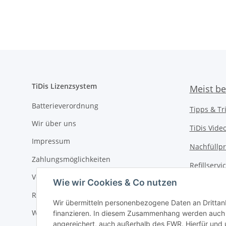
LC-
TiDis Lizenzsystem
Meist be
Batterieverordnung
Tipps & Tr
Wir über uns
TiDis Vide
Impressum
Nachfüllpr
Zahlungsmöglichkeiten
Refillserv
Versandkosten
Wie wir Cookies & Co nutzen
TiDis Druc
Retouren / Rückgabe
TiDis PC &
Wir übermitteln personenbezogene Daten an Drittan
Widerrufsrecht
finanzieren. In diesem Zusammenhang werden auch N
TiDis
eScoo
angereichert, auch außerhalb des EWR. Hierfür un