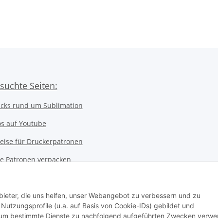
1280 bis LC-01
suchte Seiten:
icks rund um Sublimation
os auf Youtube
eise für Druckerpatronen
ice Patronen verpacken
kerwerkstatt
 Notebookwerkstatt
bieter, die uns helfen, unser Webangebot zu verbessern und zu
utzungsprofile (u.a. auf Basis von Cookie-IDs) gebildet und
ter Werkstatt
d um bestimmte Dienste zu nachfolgend aufgeführten Zwecken verw