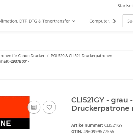
Startsei
limation, DTF, DTG & Tonertransfer
Computer, Drucker &
tronen für Canon Drucker
PGI-520 & CLI521 Druckerpatronen
nhalt -2937B001-
CLI521GY - grau 
Druckerpatrone 
Artikelnummer:
CLI521GY
GTIN:
4960999577555