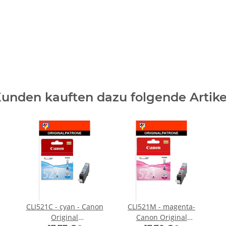
unden kauften dazu folgende Artike
CLI521C - cyan - Canon
CLI521M - magenta-
Original
Canon Original