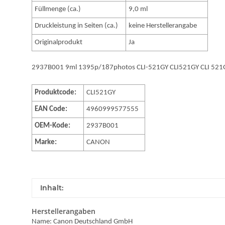
Füllmenge (ca.)
9,0 ml
Druckleistung in Seiten (ca.)
keine Herstellerangabe
Originalprodukt
Ja
2937B001 9ml 1395p/187photos CLI-521GY CLI521GY CLI 5
Produktcode:
CLI521GY
EAN Code:
4960999577555
OEM-Kode:
2937B001
Marke:
CANON
Inhalt:
Herstellerangaben
Name: Canon Deutschland GmbH