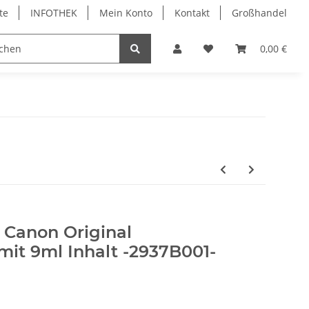
te
INFOTHEK
Mein Konto
Kontakt
Großhandel
 Bürobedarf
PVC Kartendrucker & Zubehör
0,00 €
TiDis
- Canon Original
mit 9ml Inhalt -2937B001-